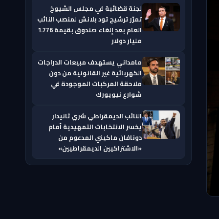
لجنة قضائية في مجلس الشيوخ
تمرّر ترشيح تود بلانش لمنصب النائب
العام بعد إلغاء صندوق بقيمة 1.776
مليار دولار
مامداني يستهدف مبيعات الدراجات
الكهربائية غير القانونية من دون
ملاحقة المركبات الموجودة في
شوارع نيويورك
النائب الديمقراطي شري ثانيدار
يخسر الانتخابات التمهيدية أمام
دونافان ماكيني المدعوم من
«الاشتراكيين الديمقراطيين»