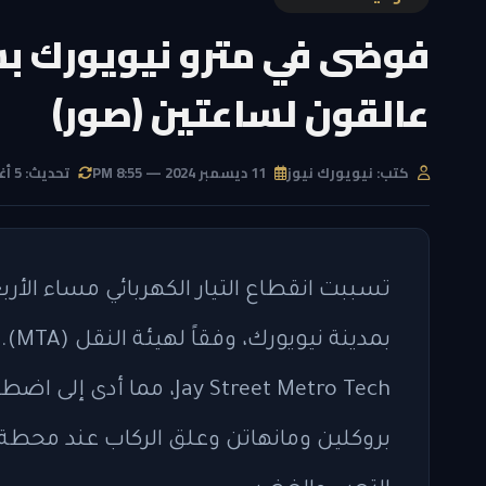
فوضى في مترو نيويورك بسب
عالقون لساعتين (صور)
كتب: نيويورك نيوز
11 ديسمبر 2024 — 8:55 PM
تحديث: 5 أغسطس 2026 — 3:37 PM
تسببت انقطاع التيار الكهربائي مساء الأر
بمد