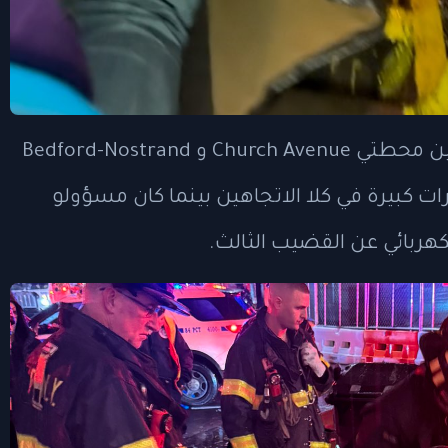
إضافة إلى ذلك، توقفت حركة قطارات G بين محطتي Church Avenue و Bedford-Nostrand
انت قطارات B و D من تأخيرات كبيرة في كلا الاتجاهين بينما كان مسؤولو
كهربائي عن القضيب الثالث.