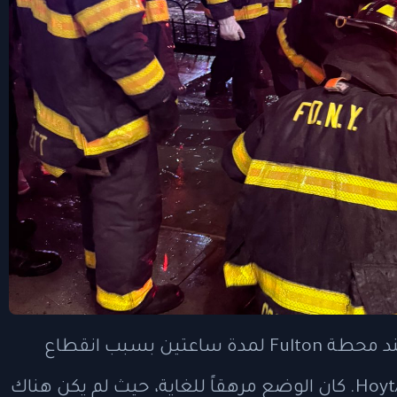
وقال أحد الركاب ويدعى جون: "لقد علقنا عند محطة Fulton لمدة ساعتين بسبب انقطاع
التيار الكهربائي عند محطة Hoyt/Schemerhorn. كان الوضع مرهقاً للغاية، حيث لم يكن هناك