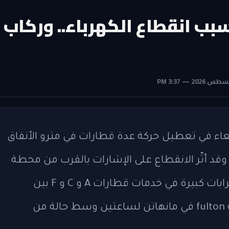
ب انقطاع الكهرباء.. وركاب
بعاء في تعطيل حركة عدة قطارات في مترو الأنفاق
ينة نيويورك، وفقاً لهيئة النقل (MTA). وقد أثّر الانقطاع على الإشارات بالقرب من محطة
Jay Street Metro Tech، مما أدى إلى اضطرابات كبيرة في خدمات قطارات A و C و F بين
بروكلين ومانهاتن وعلق الركاب عند محطة fulton في مانهاتن لساعتين وسط حالة من