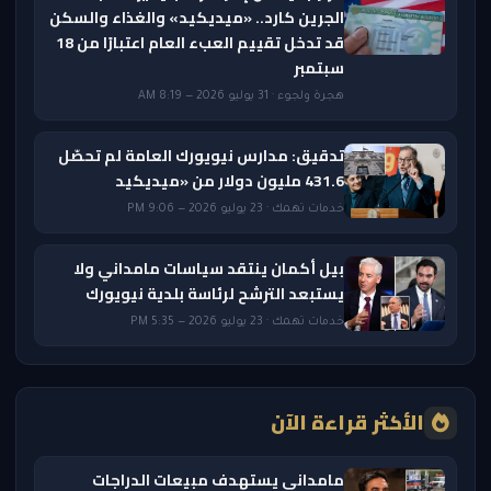
الجرين كارد.. «ميديكيد» والغذاء والسكن
قد تدخل تقييم العبء العام اعتبارًا من 18
سبتمبر
هجرة ولجوء · 31 يوليو 2026 — 8:19 AM
تدقيق: مدارس نيويورك العامة لم تحصّل
431.6 مليون دولار من «ميديكيد
خدمات تهمك · 23 يوليو 2026 — 9:06 PM
بيل أكمان ينتقد سياسات مامداني ولا
يستبعد الترشح لرئاسة بلدية نيويورك
خدمات تهمك · 23 يوليو 2026 — 5:35 PM
الأكثر قراءة الآن
مامداني يستهدف مبيعات الدراجات