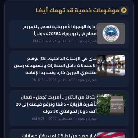
موضوعات خدمية قد تهمك أيضًا
إدارة الهجرة الأمريكية تسعى لتغريم
محامٍ في نيويورك 470584 دولاراً
هجرة ولجوء · 1 أغسطس 2026 — 7:10 PM
حتى في الرحلات الداخلية.. ICE توسع
الاعتقالات داخل المطارات وتستهدف بعض
منتظري الجرين كارد وتمديد الإقامة
هجرة ولجوء · 1 أغسطس 2026 — 12:51 PM
ابتداءً من الاثنين.. أمريكا تجعل «ضمان
تأشيرة الزيارة» دائمًا وترفع قيمته إلى 20
ألف دولار لمواطني 50 دولة
هجرة ولجوء · 1 أغسطس 2026 — 9:23 AM
قرار جديد من إدارة ترامب يغيّر حسابات