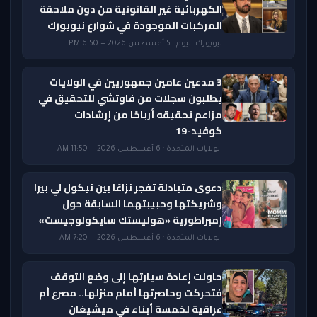
الكهربائية غير القانونية من دون ملاحقة
المركبات الموجودة في شوارع نيويورك
نيويورك اليوم · 5 أغسطس 2026 — 6:50 PM
3 مدعين عامين جمهوريين في الولايات
يطلبون سجلات من فاوتشي للتحقيق في
مزاعم تحقيقه أرباحًا من إرشادات
كوفيد-19
الولايات المتحدة · 6 أغسطس 2026 — 11:50 AM
دعوى متبادلة تفجر نزاعًا بين نيكول لي بيرا
وشريكتها وحبيبتهما السابقة حول
إمبراطورية «هوليستك سايكولوجيست»
الولايات المتحدة · 6 أغسطس 2026 — 7:20 AM
حاولت إعادة سيارتها إلى وضع التوقف
فتحركت وحاصرتها أمام منزلها.. مصرع أم
عراقية لخمسة أبناء في ميشيغان