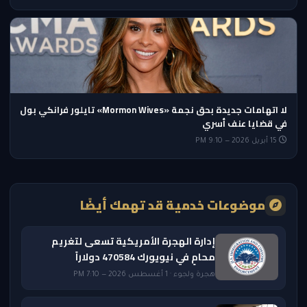
لا اتهامات جديدة بحق نجمة «Mormon Wives» تايلور فرانكي بول
في قضايا عنف أسري
15 أبريل 2026 — 9:10 PM
موضوعات خدمية قد تهمك أيضًا
إدارة الهجرة الأمريكية تسعى لتغريم
محامٍ في نيويورك 470584 دولاراً
هجرة ولجوء · 1 أغسطس 2026 — 7:10 PM