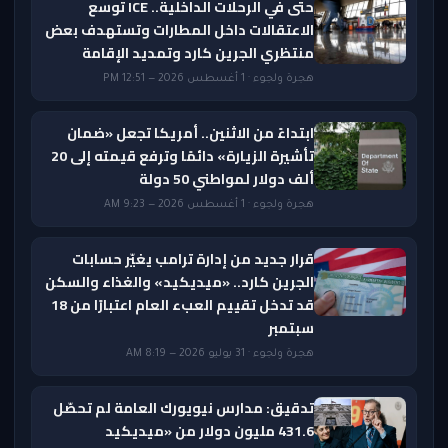
حتى في الرحلات الداخلية.. ICE توسع
الاعتقالات داخل المطارات وتستهدف بعض
منتظري الجرين كارد وتمديد الإقامة
هجرة ولجوء · 1 أغسطس 2026 — 12:51 PM
ابتداءً من الاثنين.. أمريكا تجعل «ضمان
تأشيرة الزيارة» دائمًا وترفع قيمته إلى 20
ألف دولار لمواطني 50 دولة
هجرة ولجوء · 1 أغسطس 2026 — 9:23 AM
قرار جديد من إدارة ترامب يغيّر حسابات
الجرين كارد.. «ميديكيد» والغذاء والسكن
قد تدخل تقييم العبء العام اعتبارًا من 18
سبتمبر
هجرة ولجوء · 31 يوليو 2026 — 8:19 AM
تدقيق: مدارس نيويورك العامة لم تحصّل
431.6 مليون دولار من «ميديكيد