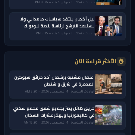
خدمات تهمك · 23 يوليو 2026 — 9:06 PM
بيل أكمان ينتقد سياسات مامداني ولا
يستبعد الترشح لرئاسة بلدية نيويورك
خدمات تهمك · 23 يوليو 2026 — 5:35 PM
الأكثر قراءة الآن
اعتقال مشتبه بإشعال أحد حرائق سبوكين
المدمرة في شرق واشنطن
الولايات المتحدة · 4 أغسطس 2026 — 2:20 AM
حريق هائل يضرّ بجميع شقق مجمع سكني
في كاليفورنيا ويهجّر عشرات السكان
الولايات المتحدة · 4 أغسطس 2026 — 12:20 AM