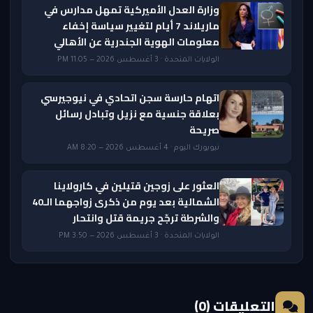
وزارة العدل الأميركية تمهل مدارس في
ماريلاند 7 أيام لتغيير سياسة إخفاء
معلومات الهوية الجندرية عن الأهالي
الولايات المتحدة · 3 أغسطس 2026 — 11:05 PM
اتهام حارسة سجن اتحادي في نيوجيرسي
بعلاقة جنسية مع نزيل وتبادل رسائل
صريحة
نيويورك اليوم · 4 أغسطس 2026 — 8:20 AM
العثور على زوجين قتيلين في كارولاينا
الشمالية بعد يوم من ذكرى زواجهما الـ40
والشرطة ترجّح جريمة قتل وانتحار
الولايات المتحدة · 3 أغسطس 2026 — 3:50 PM
التعليقات (0)