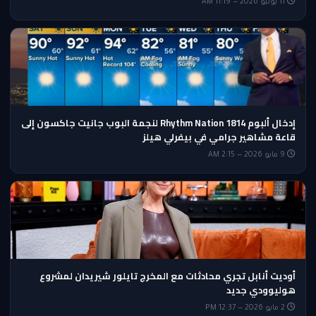
11 يونيو 2026 — 11:19 AM
إدخال ألبوم Rhythm Nation 1814 لنجمة البوب جانيت جاكسون إلى
قاعة مشاهير جرامي في بيفرلي هيلز
9 مايو 2026 — 2:15 AM
أوديت أنابل تجري محادثات مع المخرج تايلور شيريدان لمشروع
هوليوودي جديد
2 مايو 2026 — 12:37 PM