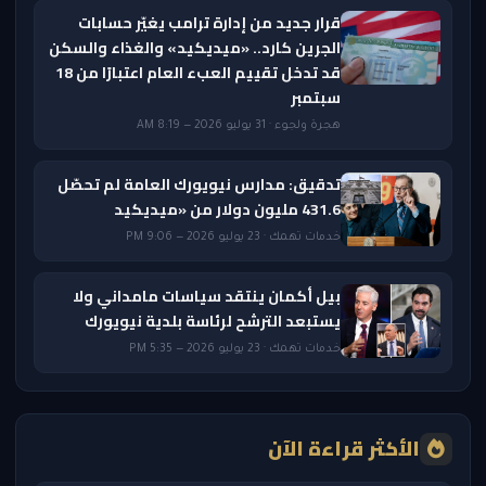
قرار جديد من إدارة ترامب يغيّر حسابات
الجرين كارد.. «ميديكيد» والغذاء والسكن
قد تدخل تقييم العبء العام اعتبارًا من 18
سبتمبر
هجرة ولجوء · 31 يوليو 2026 — 8:19 AM
تدقيق: مدارس نيويورك العامة لم تحصّل
431.6 مليون دولار من «ميديكيد
خدمات تهمك · 23 يوليو 2026 — 9:06 PM
بيل أكمان ينتقد سياسات مامداني ولا
يستبعد الترشح لرئاسة بلدية نيويورك
خدمات تهمك · 23 يوليو 2026 — 5:35 PM
الأكثر قراءة الآن