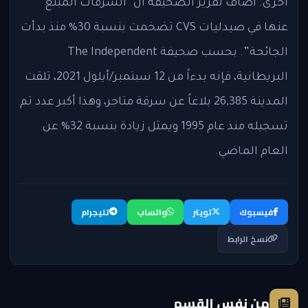
أخرى. أضاف تقرير الصحيفة أن “السرقات المبلغ
عنها في صيدليات CVS تضخمت بنسبة 30% منذ بدأت
الجائحة”. بحسب صحيفة The Independent
البريطانية، فإنه بدءاً من 12 سبتمبر/أيلول 2021، تلقت
المدينة 26,385 بلاغاً عن سرقة متاجر، وهذا أكبر عدد تم
تسجيله منذ عام 1995 ويمثل زيادة بنسبة 32% عن
العام الماضي.
فيسبوك
تويتر
واتساب
تليجرام
نسخ الرابط
من نفس القسم