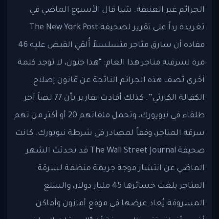
الجرائم غير العنيفة. شيا قال الأسبوع الماضي في
تغريدة رداً على تقرير لصحيفة The New York Post
مفاده أن سارق متاجر متسلسلاً أُلقي القبض عليه 46
مرة لسرقته متاجر هذا العام: “هذا جنون، لا توجد كلمة
أخرى تصف هذه الجرائم الناتجة عن قانون إصلاح
الكفالة الكارثي”. كذلك أفادت تقارير بأن 77 لصاً آخر
طلقاء في نيويورك، وتحمل ملفاتهم 20 أو أكثر من تهم
سرقة المتاجر، وفقاً لمصادر في شرطة نيويورك. كانت
صحيفة The Wall Street Journal قد تحدثت الشهر
الماضي عن انتشار موجة جريمة منظمة لسرقة
المتاجر بلغت خسائرها 45 مليار دولار، والسلع
المسروقة يُعاد عرضها في موقع أمازون وأماكن