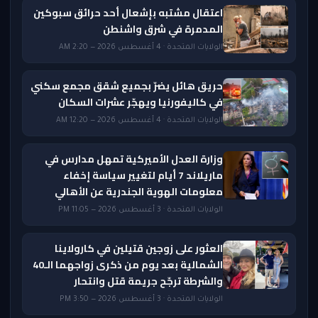
اعتقال مشتبه بإشعال أحد حرائق سبوكين
المدمرة في شرق واشنطن
الولايات المتحدة · 4 أغسطس 2026 — 2:20 AM
حريق هائل يضرّ بجميع شقق مجمع سكني
في كاليفورنيا ويهجّر عشرات السكان
الولايات المتحدة · 4 أغسطس 2026 — 12:20 AM
وزارة العدل الأميركية تمهل مدارس في
ماريلاند 7 أيام لتغيير سياسة إخفاء
معلومات الهوية الجندرية عن الأهالي
الولايات المتحدة · 3 أغسطس 2026 — 11:05 PM
العثور على زوجين قتيلين في كارولاينا
الشمالية بعد يوم من ذكرى زواجهما الـ40
والشرطة ترجّح جريمة قتل وانتحار
الولايات المتحدة · 3 أغسطس 2026 — 3:50 PM