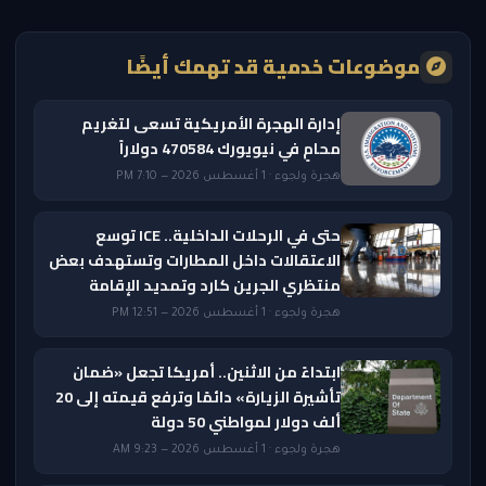
موضوعات خدمية قد تهمك أيضًا
إدارة الهجرة الأمريكية تسعى لتغريم
محامٍ في نيويورك 470584 دولاراً
هجرة ولجوء · 1 أغسطس 2026 — 7:10 PM
حتى في الرحلات الداخلية.. ICE توسع
الاعتقالات داخل المطارات وتستهدف بعض
منتظري الجرين كارد وتمديد الإقامة
هجرة ولجوء · 1 أغسطس 2026 — 12:51 PM
ابتداءً من الاثنين.. أمريكا تجعل «ضمان
تأشيرة الزيارة» دائمًا وترفع قيمته إلى 20
ألف دولار لمواطني 50 دولة
هجرة ولجوء · 1 أغسطس 2026 — 9:23 AM