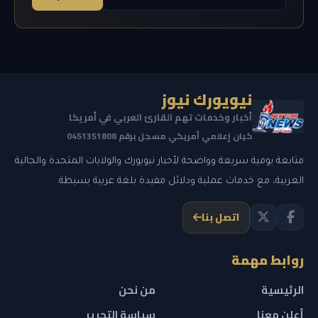
نيويورك نيوز
أخبار وخدمات تهم القارئ العربي في أمريكا
كيان إعلامي أمريكي مسجل برقم 0451351808
متابعة يومية سريعة وواضحة لأخبار نيويورك والولايات المتحدة والجالية
العربية، مع خدمات عملية ودلائل مفيدة بلغة عربية بسيطة.
اتصل بنا
روابط مهمة
الرئيسية
من نحن
أعلن معنا
سياسة التحرير