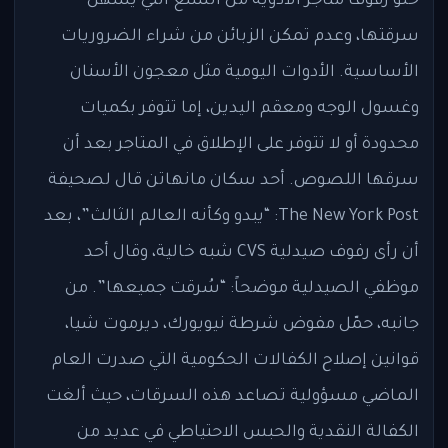
خلو رفوف متاجر الأدوية من السلع التي يسهل
سرقتها، وعدم تمكن الزبائن من شراء الضروريات
الأساسية. الأدوات اليومية مثل معجون الأسنان
وغسول الوجه ومعقم اليدين، إما تتوفر بكميات
محدودة أو لا تتوفر على الإطلاق في المتاجر بعد أن
سرقها اللصوص. أحد سكان مانهاتن قال لصحيفة
The New York Post: “يبدو وكأنه العالم الثالث”، بعد
أن رأى رفوف صيدلية CVS شبه خالية، وقال أحد
موظفي الصيدلية موضحاً: “سُرقت جميعها”. من
جانبه، حمّل مفوض شرطة نيويورك، ديرموت شيا،
قوانين إصلاح الكفالات الحكومية التي صدرت العام
الماضي مسؤولية تصاعد هذه السرقات، حيث ألغت
الكفالة النقدية والحبس الاحتياطي في عديد من