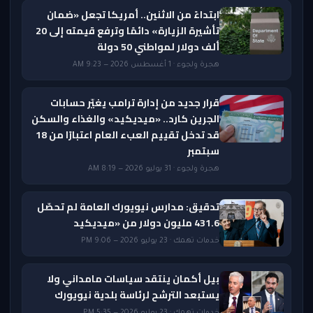
ابتداءً من الاثنين.. أمريكا تجعل «ضمان
تأشيرة الزيارة» دائمًا وترفع قيمته إلى 20
ألف دولار لمواطني 50 دولة
هجرة ولجوء · 1 أغسطس 2026 — 9:23 AM
قرار جديد من إدارة ترامب يغيّر حسابات
الجرين كارد.. «ميديكيد» والغذاء والسكن
قد تدخل تقييم العبء العام اعتبارًا من 18
سبتمبر
هجرة ولجوء · 31 يوليو 2026 — 8:19 AM
تدقيق: مدارس نيويورك العامة لم تحصّل
431.6 مليون دولار من «ميديكيد
خدمات تهمك · 23 يوليو 2026 — 9:06 PM
بيل أكمان ينتقد سياسات مامداني ولا
يستبعد الترشح لرئاسة بلدية نيويورك
خدمات تهمك · 23 يوليو 2026 — 5:35 PM