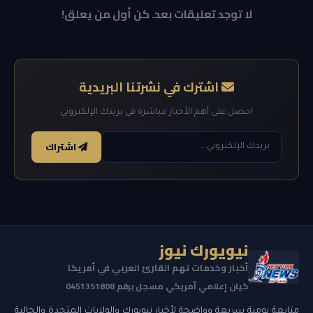
لا توجد تعليقات بعد. كن أول من يعلق!
اشترك في نشرتنا البريدية
احصل على أهم الأخبار مباشرة في بريدك الإلكتروني
اشتراك
نيويورك نيوز
أخبار وخدمات تهم القارئ العربي في أمريكا
كيان إعلامي أمريكي مسجل برقم 0451351808
متابعة يومية سريعة وواضحة لأخبار نيويورك والولايات المتحدة والجالية