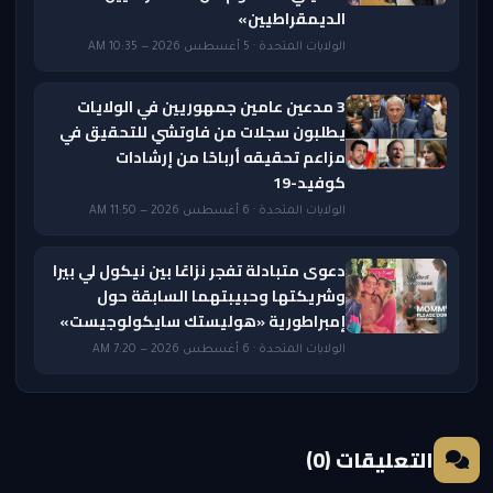
الديمقراطيين»
الولايات المتحدة · 5 أغسطس 2026 — 10:35 AM
3 مدعين عامين جمهوريين في الولايات
يطلبون سجلات من فاوتشي للتحقيق في
مزاعم تحقيقه أرباحًا من إرشادات
كوفيد-19
الولايات المتحدة · 6 أغسطس 2026 — 11:50 AM
دعوى متبادلة تفجر نزاعًا بين نيكول لي بيرا
وشريكتها وحبيبتهما السابقة حول
إمبراطورية «هوليستك سايكولوجيست»
الولايات المتحدة · 6 أغسطس 2026 — 7:20 AM
التعليقات (0)