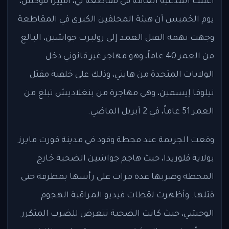
أعلنت المدعية العامة في مقاطعة لي، أمييرا فوكس،
يوم الخميس أن هيئة المحلفين الكبرى في المقاطعة
وجهت تهمة القتل العمد إلى رولبرت جواشين، البالغ
من العمر 40 عاماً، وهو مهاجر غير قانوني دخل
الولايات المتحدة من هايتي، وذلك على خلفية مقتل
نيلوفا إيسمين، وهي مهاجرة من بنغلاديش تبلغ من
العمر 51 عاماً، في 2 أبريل الماضي.
وقعت الجريمة عند محطة وقود في مدينة فورت مايرز
بولاية فلوريدا، حيث هاجم جواشين الضحية خارج
المحطة وضربها عدة مرات على رأسها بمطرقة حتى
قتلها. وأظهرت لقطات فيديو المراقبة الهجوم
الوحشي، حيث كانت الضحية تتعرض للضرب المتكرر