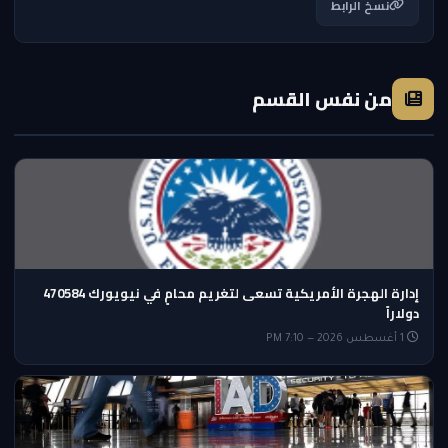
نسخ الرابط
من نفس القسم
إدارة الهجرة الأمريكية تسعى لتغريم محامٍ في نيويورك 470584
دولاراً
1 أغسطس 2026 — 7:10 PM