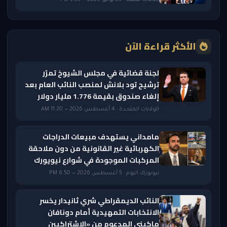
الأكثر قراءة الآن
لجنة قضائية في مجلس الشيوخ تمرّر
ترشيح تود بلانش لمنصب النائب العام بعد
إلغاء صندوق بقيمة 1.776 مليار دولار
الولايات المتحدة · 4 أغسطس 2026 — 11:20 AM
مامداني يستهدف مبيعات الدراجات
الكهربائية غير القانونية من دون ملاحقة
المركبات الموجودة في شوارع نيويورك
نيويورك اليوم · 5 أغسطس 2026 — 6:50 PM
النائب الديمقراطي شري ثانيدار يخسر
الانتخابات التمهيدية أمام دونافان
ماكيني المدعوم من «الاشتراكيين