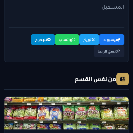
المستقبل.
فيسبوك
تويتر
واتساب
تليجرام
نسخ الرابط
من نفس القسم