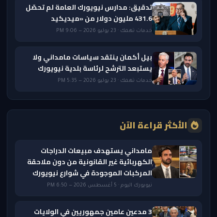
تدقيق: مدارس نيويورك العامة لم تحصّل
431.6 مليون دولار من «ميديكيد
خدمات تهمك · 23 يوليو 2026 — 9:06 PM
بيل أكمان ينتقد سياسات مامداني ولا
يستبعد الترشح لرئاسة بلدية نيويورك
خدمات تهمك · 23 يوليو 2026 — 5:35 PM
الأكثر قراءة الآن
مامداني يستهدف مبيعات الدراجات
الكهربائية غير القانونية من دون ملاحقة
المركبات الموجودة في شوارع نيويورك
نيويورك اليوم · 5 أغسطس 2026 — 6:50 PM
3 مدعين عامين جمهوريين في الولايات