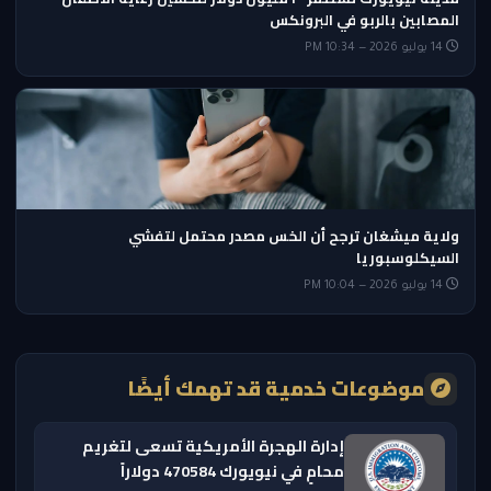
المصابين بالربو في البرونكس
14 يوليو 2026 — 10:34 PM
ولاية ميشغان ترجح أن الخس مصدر محتمل لتفشي
السيكلوسبوريا
14 يوليو 2026 — 10:04 PM
موضوعات خدمية قد تهمك أيضًا
إدارة الهجرة الأمريكية تسعى لتغريم
محامٍ في نيويورك 470584 دولاراً