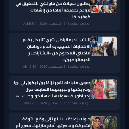
يطلبون سجلات من فاوتشي للتحقيق في
مزاعم تحقيقه أرباحًا من إرشادات
كوفيد-19
الولايات المتحدة · 6 أغسطس 2026 — 11:50 AM
النائب الديمقراطي شري ثانيدار يخسر
الانتخابات التمهيدية أمام دونافان
ماكيني المدعوم من «الاشتراكيين
الديمقراطيين»
الولايات المتحدة · 5 أغسطس 2026 — 10:35 AM
دعوى متبادلة تفجر نزاعًا بين نيكول لي بيرا
وشريكتها وحبيبتهما السابقة حول
إمبراطورية «هوليستك سايكولوجيست»
الولايات المتحدة · 6 أغسطس 2026 — 7:20 AM
حاولت إعادة سيارتها إلى وضع التوقف
فتحركت وحاصرتها أمام منزلها.. مصرع أم