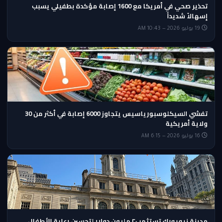
تحذير صحي في أمريكا مع 1600 إصابة مؤكدة بطفيلي يسبب
إسهالاً شديداً
19 يوليو 2026 — 10:43 AM
تفشي السيكلوسبورياسيس يتجاوز 6000 إصابة في أكثر من 30
ولاية أمريكية
16 يوليو 2026 — 6:15 AM
مدينة نيويورك تستثمر ٢٠ مليون دولار لتحسين رعاية الأطفال