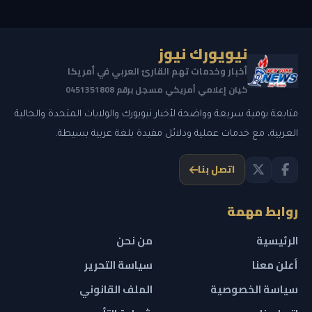
نيويورك نيوز
أخبار وخدمات تهم القارئ العربي في أمريكا
كيان إعلامي أمريكي مسجل برقم 0451351808
متابعة يومية سريعة وواضحة لأخبار نيويورك والولايات المتحدة والجالية
العربية، مع خدمات عملية ودلائل مفيدة بلغة عربية بسيطة.
اتصل بنا
روابط مهمة
الرئيسية
من نحن
أعلن معنا
سياسة التحرير
سياسة الخصوصية
الملف القانوني