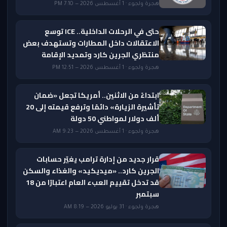
هجرة ولجوء · 1 أغسطس 2026 — 7:10 PM
حتى في الرحلات الداخلية.. ICE توسع
الاعتقالات داخل المطارات وتستهدف بعض
منتظري الجرين كارد وتمديد الإقامة
هجرة ولجوء · 1 أغسطس 2026 — 12:51 PM
ابتداءً من الاثنين.. أمريكا تجعل «ضمان
تأشيرة الزيارة» دائمًا وترفع قيمته إلى 20
ألف دولار لمواطني 50 دولة
هجرة ولجوء · 1 أغسطس 2026 — 9:23 AM
قرار جديد من إدارة ترامب يغيّر حسابات
الجرين كارد.. «ميديكيد» والغذاء والسكن
قد تدخل تقييم العبء العام اعتبارًا من 18
سبتمبر
هجرة ولجوء · 31 يوليو 2026 — 8:19 AM