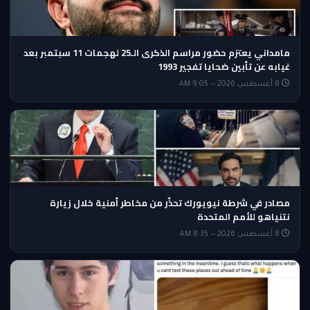
مامداني يعتزم حضور مراسم الذكرى الـ25 لهجمات 11 سبتمبر بعد
غيابه عن تأبين ضحايا تفجير 1993
8 أغسطس 2026 — 9:05 AM
مصادر في شرطة نيويورك تحذّر من مخاطر أمنية خلال زيارة
نتنياهو للأمم المتحدة
8 أغسطس 2026 — 8:35 AM