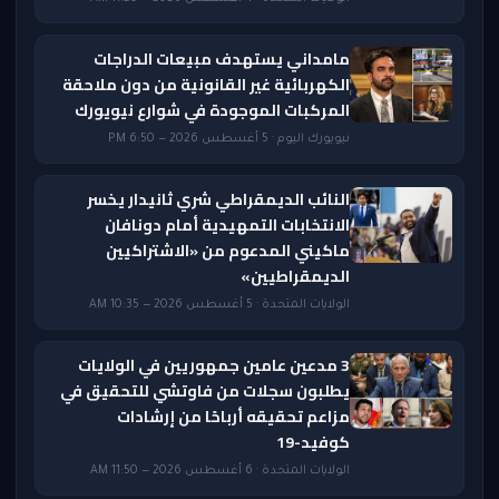
مامداني يستهدف مبيعات الدراجات
الكهربائية غير القانونية من دون ملاحقة
المركبات الموجودة في شوارع نيويورك
نيويورك اليوم · 5 أغسطس 2026 — 6:50 PM
النائب الديمقراطي شري ثانيدار يخسر
الانتخابات التمهيدية أمام دونافان
ماكيني المدعوم من «الاشتراكيين
الديمقراطيين»
الولايات المتحدة · 5 أغسطس 2026 — 10:35 AM
3 مدعين عامين جمهوريين في الولايات
يطلبون سجلات من فاوتشي للتحقيق في
مزاعم تحقيقه أرباحًا من إرشادات
كوفيد-19
الولايات المتحدة · 6 أغسطس 2026 — 11:50 AM