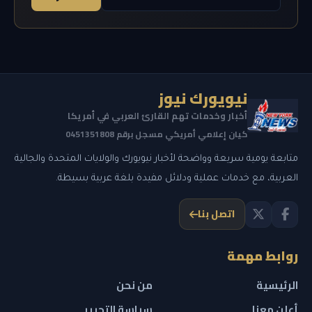
نيويورك نيوز
أخبار وخدمات تهم القارئ العربي في أمريكا
كيان إعلامي أمريكي مسجل برقم 0451351808
متابعة يومية سريعة وواضحة لأخبار نيويورك والولايات المتحدة والجالية
العربية، مع خدمات عملية ودلائل مفيدة بلغة عربية بسيطة.
اتصل بنا
روابط مهمة
الرئيسية
من نحن
أعلن معنا
سياسة التحرير