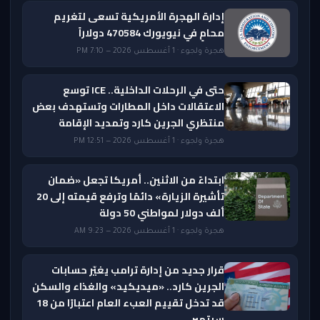
إدارة الهجرة الأمريكية تسعى لتغريم
محامٍ في نيويورك 470584 دولاراً
هجرة ولجوء · 1 أغسطس 2026 — 7:10 PM
حتى في الرحلات الداخلية.. ICE توسع
الاعتقالات داخل المطارات وتستهدف بعض
منتظري الجرين كارد وتمديد الإقامة
هجرة ولجوء · 1 أغسطس 2026 — 12:51 PM
ابتداءً من الاثنين.. أمريكا تجعل «ضمان
تأشيرة الزيارة» دائمًا وترفع قيمته إلى 20
ألف دولار لمواطني 50 دولة
هجرة ولجوء · 1 أغسطس 2026 — 9:23 AM
قرار جديد من إدارة ترامب يغيّر حسابات
الجرين كارد.. «ميديكيد» والغذاء والسكن
قد تدخل تقييم العبء العام اعتبارًا من 18
سبتمبر