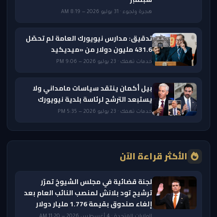
هجرة ولجوء · 31 يوليو 2026 — 8:19 AM
تدقيق: مدارس نيويورك العامة لم تحصّل
431.6 مليون دولار من «ميديكيد
خدمات تهمك · 23 يوليو 2026 — 9:06 PM
بيل أكمان ينتقد سياسات مامداني ولا
يستبعد الترشح لرئاسة بلدية نيويورك
خدمات تهمك · 23 يوليو 2026 — 5:35 PM
الأكثر قراءة الآن
لجنة قضائية في مجلس الشيوخ تمرّر
ترشيح تود بلانش لمنصب النائب العام بعد
إلغاء صندوق بقيمة 1.776 مليار دولار
الولايات المتحدة · 4 أغسطس 2026 — 11:20 AM