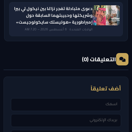
دعوى متبادلة تفجر نزاعًا بين نيكول لي بيرا
وشريكتها وحبيبتهما السابقة حول
إمبراطورية «هوليستك سايكولوجيست»
الولايات المتحدة · 6 أغسطس 2026 — 7:20 AM
التعليقات (0)
أضف تعليقاً