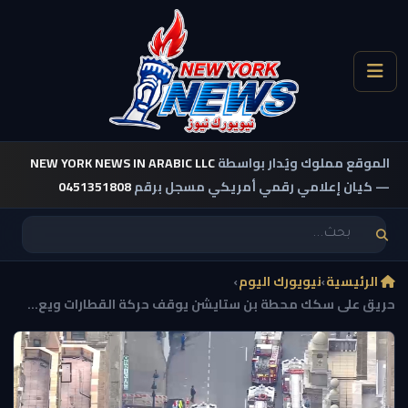
الموقع مملوك ويُدار بواسطة
NEW YORK NEWS IN ARABIC LLC
— كيان إعلامي رقمي أمريكي مسجل برقم
0451351808
الرئيسية
›
نيويورك اليوم
›
حريق على سكك محطة بن ستايشن يوقف حركة القطارات ويع...