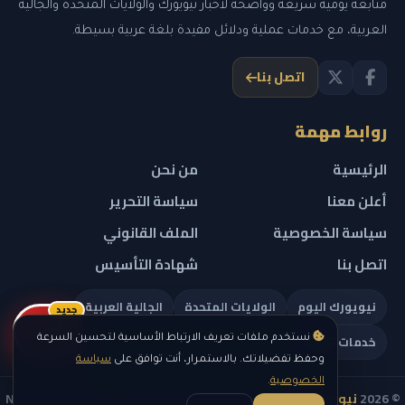
متابعة يومية سريعة وواضحة لأخبار نيويورك والولايات المتحدة والجالية
العربية، مع خدمات عملية ودلائل مفيدة بلغة عربية بسيطة.
اتصل بنا
روابط مهمة
الرئيسية
من نحن
أعلن معنا
سياسة التحرير
سياسة الخصوصية
الملف القانوني
اتصل بنا
شهادة التأسيس
نيويورك اليوم
الولايات المتحدة
الجالية العربية
جديد
ريلز
خدمات تهمك
نستخدم ملفات تعريف الارتباط الأساسية لتحسين السرعة
وحفظ تفضيلاتك. بالاستمرار، أنت توافق على
سياسة
الخصوصية
.
© 2026
نيويورك نيوز
— جميع الحقوق محفوظة — NEW YORK NEWS