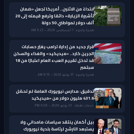
ابتداءً من الاثنين.. أمريكا تجعل «ضمان
تأشيرة الزيارة» دائمًا وترفع قيمته إلى 20
ألف دولار لمواطني 50 دولة
هجرة ولجوء · 1 أغسطس 2026 — 9:23 AM
قرار جديد من إدارة ترامب يغيّر حسابات
الجرين كارد.. «ميديكيد» والغذاء والسكن
قد تدخل تقييم العبء العام اعتبارًا من 18
سبتمبر
هجرة ولجوء · 31 يوليو 2026 — 8:19 AM
تدقيق: مدارس نيويورك العامة لم تحصّل
431.6 مليون دولار من «ميديكيد
خدمات تهمك · 23 يوليو 2026 — 9:06 PM
بيل أكمان ينتقد سياسات مامداني ولا
يستبعد الترشح لرئاسة بلدية نيويورك