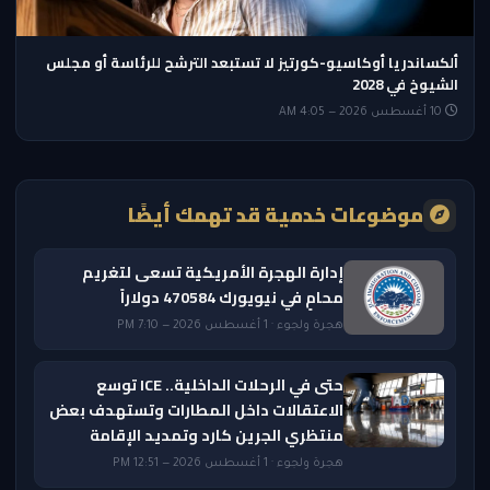
ألكساندريا أوكاسيو-كورتيز لا تستبعد الترشح للرئاسة أو مجلس
الشيوخ في 2028
10 أغسطس 2026 — 4:05 AM
موضوعات خدمية قد تهمك أيضًا
إدارة الهجرة الأمريكية تسعى لتغريم
محامٍ في نيويورك 470584 دولاراً
هجرة ولجوء · 1 أغسطس 2026 — 7:10 PM
حتى في الرحلات الداخلية.. ICE توسع
الاعتقالات داخل المطارات وتستهدف بعض
منتظري الجرين كارد وتمديد الإقامة
هجرة ولجوء · 1 أغسطس 2026 — 12:51 PM