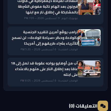
انتقادات لقيادة ديمقراطية في ماونت
فيرنون بعد اتهام نائبة مفوض الشرطة
بالمشاركة في إطلاق نار مع ابنها
نيويورك اليوم · 9 أغسطس 2026 — 7:05 PM
ترامب يوقّع أمرين لتقييد الجنسية
بالولادة وحظر «سياحة الولادة»: لن نسمح
للأثرياء بشراء طريقهم إلى أمريكا
الولايات المتحدة · 6 أغسطس 2026 — 5:20 PM
أب من أوهايو يواجه عقوبة قد تصل إلى 18
عامًا بعد إطلاق النار على متهم بالاعتداء
على ابنته
الولايات المتحدة · 6 أغسطس 2026 — 6:05 PM
التعليقات (0)