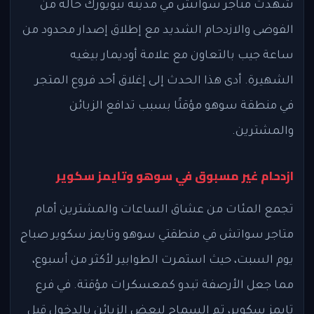
شهدت متاجر سواتش في مدينة نيويورك حالة من
الفوضى والازدحام الشديد مع إطلاق إصدار محدود من
ساعة جيب بالتعاون مع علامة أوديمار بيغيه
الشهيرة. أدى هذا الحدث إلى إغلاق أحد فروع المتجر
في منطقة سوهو مؤقتًا بسبب تدافع الزبائن
والمشترين.
ازدحام غير مسبوق في سوهو وتايمز سكوير
تجمع المئات من عشاق الساعات والمشترين أمام
متاجر سواتش في منطقتي سوهو وتايمز سكوير صباح
يوم السبت، حيث استمرت الطوابير لأكثر من أسبوع،
مما جعل الأرصفة تبدو كمعسكرات مؤقتة. في فرع
تايمز سكوير، تم السماح لبعض الزبائن بالدخول قبل