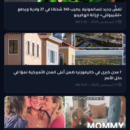
تفشٍّ جديد للسالمونيلا يصيب 345 شخصًا في 27 ولاية ويدفع
«تشيبوتلي» لإزالة الهالبينو
6 أغسطس 2026 — 9:20 AM
7 مدن كبرى في كاليفورنيا ضمن أعلى المدن الأميركية نموًا في
دخل الأسر
6 أغسطس 2026 — 9:05 AM