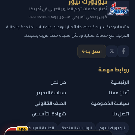
نيويورك نيوز
أخبار وخدمات تهم القارئ العربي في أمريكا
كيان إعلامي أمريكي مسجل برقم 0451351808
متابعة يومية سريعة وواضحة لأخبار نيويورك والولايات المتحدة والجالية
العربية، مع خدمات عملية ودلائل مفيدة بلغة عربية بسيطة.
اتصل بنا
روابط مهمة
الرئيسية
من نحن
أعلن معنا
سياسة التحرير
سياسة الخصوصية
الملف القانوني
اتصل بنا
شهادة التأسيس
نيويورك اليوم
الولايات المتحدة
الجالية العربية
جديد