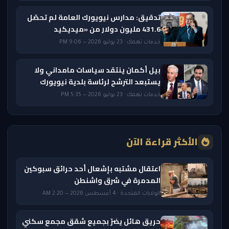
تدقيق: مدارس نيويورك العامة لم تحصّل
431.6 مليون دولار من «ميديكيد
خدمات تهمك · 23 يوليو 2026 — 9:06 PM
بيل أكمان ينتقد سياسات مامداني ولا
يستبعد الترشح لرئاسة بلدية نيويورك
خدمات تهمك · 23 يوليو 2026 — 5:35 PM
الأكثر قراءة الآن
اعتقال مشتبه بإشعال أحد حرائق سبوكين
المدمرة في شرق واشنطن
الولايات المتحدة · 4 أغسطس 2026 — 2:20 AM
حريق هائل يضرّ بجميع شقق مجمع سكني