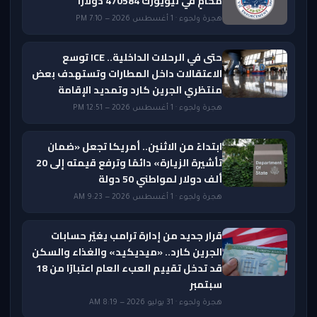
محامٍ في نيويورك 470584 دولاراً
هجرة ولجوء · 1 أغسطس 2026 — 7:10 PM
حتى في الرحلات الداخلية.. ICE توسع
الاعتقالات داخل المطارات وتستهدف بعض
منتظري الجرين كارد وتمديد الإقامة
هجرة ولجوء · 1 أغسطس 2026 — 12:51 PM
ابتداءً من الاثنين.. أمريكا تجعل «ضمان
تأشيرة الزيارة» دائمًا وترفع قيمته إلى 20
ألف دولار لمواطني 50 دولة
هجرة ولجوء · 1 أغسطس 2026 — 9:23 AM
قرار جديد من إدارة ترامب يغيّر حسابات
الجرين كارد.. «ميديكيد» والغذاء والسكن
قد تدخل تقييم العبء العام اعتبارًا من 18
سبتمبر
هجرة ولجوء · 31 يوليو 2026 — 8:19 AM