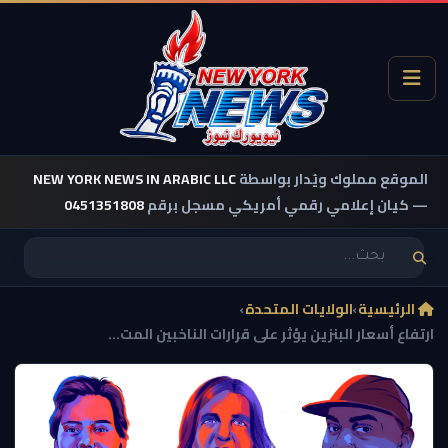
الموقع مملوك ويُدار بواسطة
NEW YORK NEWS IN ARABIC LLC
— كيان إعلامي رقمي أمريكي مسجل برقم
0451351808
الرئيسية
›
الولايات المتحدة
›
ارتفاع أسعار البنزين يؤثر على قرارات الناخبين المت...