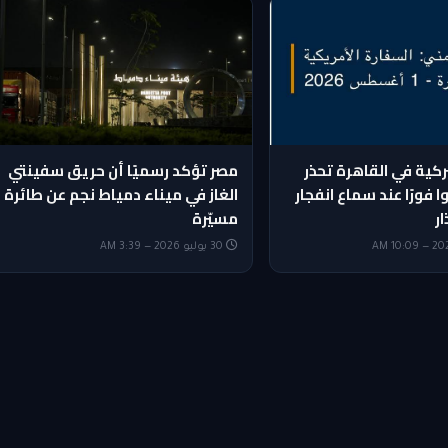
ركية في القاهرة تحذر
مصر تؤكد رسميًا أن حريق سفينتي
ا فورًا عند سماع انفجار
الغاز في ميناء دمياط نجم عن طائرة
ار
مسيّرة
30 يوليو 2026 — 3:39 AM