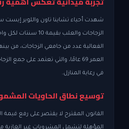
تجربة ميدانية تعكس أهمية رفع
شهدت أحياء تشاينا تاون واللوير إيست سا
الزجاجات والعلب بقي
الفعالية عدد من جامعي الزجاجات، من بي
العمر 69 عامًا، والتي تعتمد على ج
في رعاية المنازل.
توسيع نطاق الحاويات المشمول
القانون المقترح لا يقتصر على رفع قيمة ا
المؤهلة لتشمل المشروبات غير الغازية م