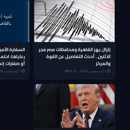
زلزال يهز القاهرة ومحافظات مصر فجر
السفارة الأمي
الاثنين.. أحدث التفاصيل عن القوة
رعاياها: احتمو
والمركز
أو صفارات إنذ
2 أغسطس 2026 — 8:33 PM
1 أغسطس 2026 — 10:09 AM