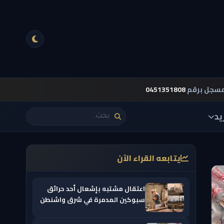
مسجل برقم
0451351808
يد
يتابعه القراء الآن
اعتقال مشتبه بإشعال أحد حرائق
سبوكين المدمرة في شرق واشنطن