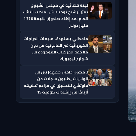
لجنة قضائية في مجلس الشيوخ
تمرّر ترشيح تود بلانش لمنصب النائب
العام بعد إلغاء صندوق بقيمة 1.776
مليار دولار
مامداني يستهدف مبيعات الدراجات
الكهربائية غير القانونية من دون
ملاحقة المركبات الموجودة في
شوارع نيويورك
3 مدعين عامين جمهوريين في
الولايات يطلبون سجلات من
فاوتشي للتحقيق في مزاعم تحقيقه
أرباحًا من إرشادات كوفيد-19