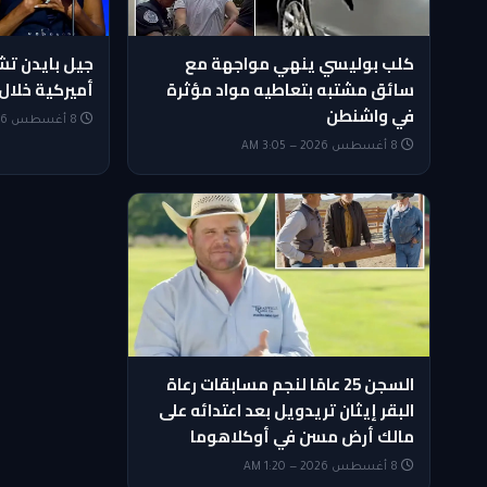
كلب بوليسي ينهي مواجهة مع
جيل بايدن ت
سائق مشتبه بتعاطيه مواد مؤثرة
أميركية خلال 
في واشنطن
8 أغسطس 2026 — 2:50 AM
8 أغسطس 2026 — 3:05 AM
السجن 25 عامًا لنجم مسابقات رعاة
البقر إيثان تريدويل بعد اعتدائه على
مالك أرض مسن في أوكلاهوما
8 أغسطس 2026 — 1:20 AM