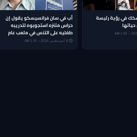
شكك في رؤية رئيسة
أب في سان فرانسيسكو يقول إن
حياتها
حراس متنزه استجوبوه لتدريبه
طفليه على التنس في ملعب عام
8 أغسطس 2026 — 2:35 AM