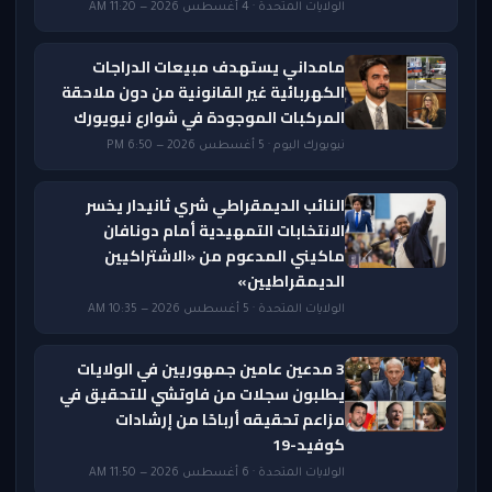
الولايات المتحدة · 4 أغسطس 2026 — 11:20 AM
مامداني يستهدف مبيعات الدراجات
الكهربائية غير القانونية من دون ملاحقة
المركبات الموجودة في شوارع نيويورك
نيويورك اليوم · 5 أغسطس 2026 — 6:50 PM
النائب الديمقراطي شري ثانيدار يخسر
الانتخابات التمهيدية أمام دونافان
ماكيني المدعوم من «الاشتراكيين
الديمقراطيين»
الولايات المتحدة · 5 أغسطس 2026 — 10:35 AM
3 مدعين عامين جمهوريين في الولايات
يطلبون سجلات من فاوتشي للتحقيق في
مزاعم تحقيقه أرباحًا من إرشادات
كوفيد-19
الولايات المتحدة · 6 أغسطس 2026 — 11:50 AM