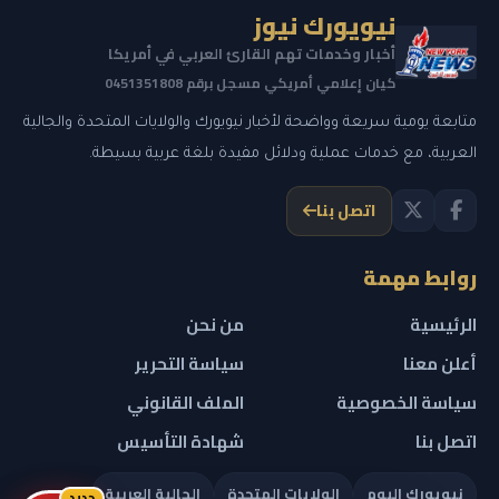
نيويورك نيوز
أخبار وخدمات تهم القارئ العربي في أمريكا
كيان إعلامي أمريكي مسجل برقم 0451351808
متابعة يومية سريعة وواضحة لأخبار نيويورك والولايات المتحدة والجالية
العربية، مع خدمات عملية ودلائل مفيدة بلغة عربية بسيطة.
اتصل بنا
روابط مهمة
الرئيسية
من نحن
أعلن معنا
سياسة التحرير
سياسة الخصوصية
الملف القانوني
اتصل بنا
شهادة التأسيس
نيويورك اليوم
الولايات المتحدة
الجالية العربية
جديد