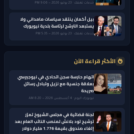
خدمات تهمك · 23 يوليو 2026 — 9:06 PM
بيل أكمان ينتقد سياسات مامداني ولا
يستبعد الترشح لرئاسة بلدية نيويورك
خدمات تهمك · 23 يوليو 2026 — 5:35 PM
الأكثر قراءة الآن
اتهام حارسة سجن اتحادي في نيوجيرسي
بعلاقة جنسية مع نزيل وتبادل رسائل
صريحة
نيويورك اليوم · 4 أغسطس 2026 — 8:20 AM
لجنة قضائية في مجلس الشيوخ تمرّر
ترشيح تود بلانش لمنصب النائب العام بعد
إلغاء صندوق بقيمة 1.776 مليار دولار