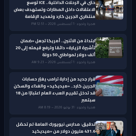
حتى في الرحلات الداخلية.. ICE توسع
الاعتقالات داخل المطارات وتستهدف بعض
منتظري الجرين كارد وتمديد الإقامة
هجرة ولجوء · 1 أغسطس 2026 — 12:51 PM
ابتداءً من الاثنين.. أمريكا تجعل «ضمان
تأشيرة الزيارة» دائمًا وترفع قيمته إلى 20
ألف دولار لمواطني 50 دولة
هجرة ولجوء · 1 أغسطس 2026 — 9:23 AM
قرار جديد من إدارة ترامب يغيّر حسابات
الجرين كارد.. «ميديكيد» والغذاء والسكن
قد تدخل تقييم العبء العام اعتبارًا من 18
سبتمبر
هجرة ولجوء · 31 يوليو 2026 — 8:19 AM
تدقيق: مدارس نيويورك العامة لم تحصّل
431.6 مليون دولار من «ميديكيد