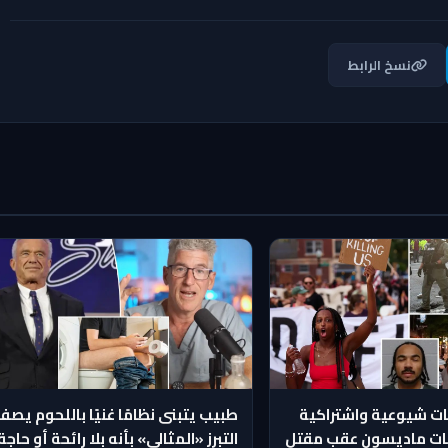
نسخ الرابط
ت شيوعية واشتراكية
طبيب يتبنى نظامًا غنيًا باللحوم يصف
ات ماديسون عقب مقتل
التبرز «المثالي» بأنه بلا رائحة أو حاجة