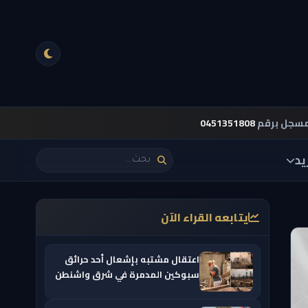
مسجل برقم
0451351808
يد
يتابعه القراء الآن
اعتقال مشتبه بإشعال أحد حرائق
سبوكين المدمرة في شرق واشنطن