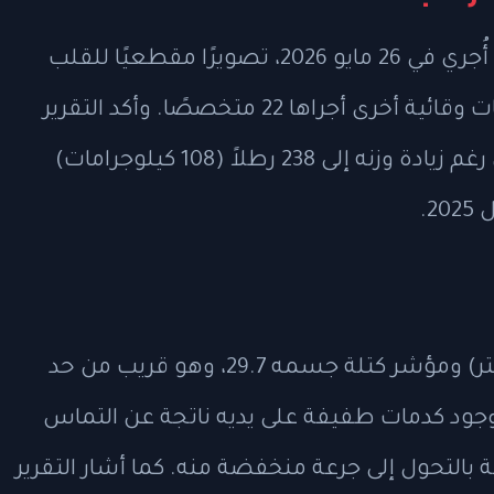
شمل الفحص الطبي للرئيس ترامب، الذي أُجري في 26 مايو 2026، تصويرًا مقطعيًا للقلب
وفحوصات للكشف عن السرطان وتقييمات وقائية أخرى أجراها 22 متخصصًا. وأكد التقرير
الطبي أن أداء ترامب العقلي والبدني ممتاز، رغم زيادة وزنه إلى 238 رطلاً (108 كيلوجرامات)
يبلغ طول ترامب 6 أقدام و3 إنشات (1.9 متر) ومؤشر كتلة جسمه 29.7، وهو قريب من حد
. كما وثق التقرير وجود كدمات طفيفة على يديه ناتجة عن التماس
ة بالتحول إلى جرعة منخفضة منه. كما أشار التقرير