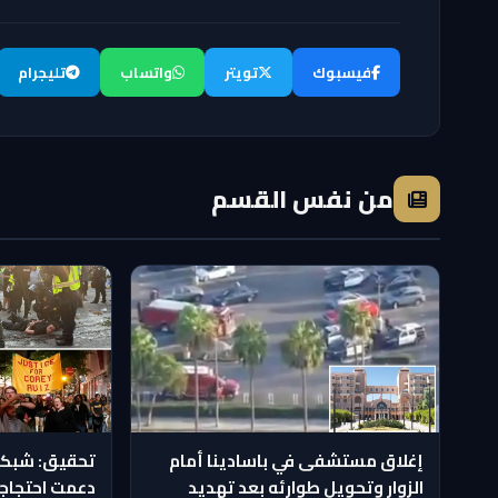
فيسبوك
تويتر
واتساب
تليجرام
من نفس القسم
إغلاق مستشفى في باسادينا أمام
تحقيق: شبكا
الزوار وتحويل طوارئه بعد تهديد
دعمت احتجاج