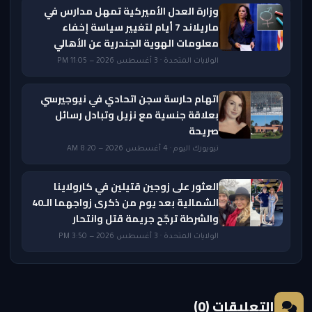
وزارة العدل الأميركية تمهل مدارس في
ماريلاند 7 أيام لتغيير سياسة إخفاء
معلومات الهوية الجندرية عن الأهالي
الولايات المتحدة · 3 أغسطس 2026 — 11:05 PM
اتهام حارسة سجن اتحادي في نيوجيرسي
بعلاقة جنسية مع نزيل وتبادل رسائل
صريحة
نيويورك اليوم · 4 أغسطس 2026 — 8:20 AM
العثور على زوجين قتيلين في كارولاينا
الشمالية بعد يوم من ذكرى زواجهما الـ40
والشرطة ترجّح جريمة قتل وانتحار
الولايات المتحدة · 3 أغسطس 2026 — 3:50 PM
التعليقات (0)