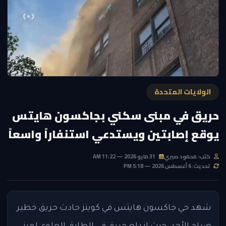
الولايات المتحدة
حريق في مبنى سكني بجاكسون هايتس
يوقع إصابتين ويستدعي استنفاراً واسعاً
كتب: محمود صبري
31 مايو 2026 — 11:22 AM
تحديث: 6 أغسطس 2026 — 5:18 PM
شهد حي جاكسون هايتس في كوينز حادث حريق خطير