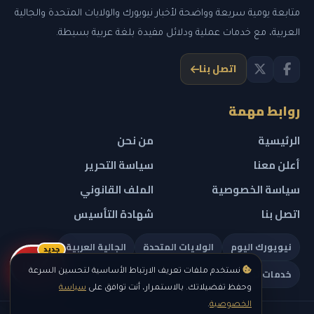
متابعة يومية سريعة وواضحة لأخبار نيويورك والولايات المتحدة والجالية
العربية، مع خدمات عملية ودلائل مفيدة بلغة عربية بسيطة.
اتصل بنا
روابط مهمة
الرئيسية
من نحن
أعلن معنا
سياسة التحرير
سياسة الخصوصية
الملف القانوني
اتصل بنا
شهادة التأسيس
نيويورك اليوم
الولايات المتحدة
الجالية العربية
جديد
ريلز
خدمات تهمك
نستخدم ملفات تعريف الارتباط الأساسية لتحسين السرعة
وحفظ تفضيلاتك. بالاستمرار، أنت توافق على
سياسة
الخصوصية
.