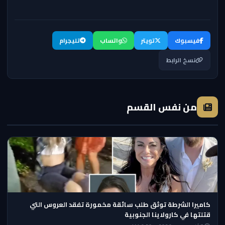
فيسبوك
تويتر
واتساب
تليجرام
نسخ الرابط
من نفس القسم
كاميرا الشرطة توثق طلب سائقة مخمورة تفقد العروس التي
قتلتها في كارولاينا الجنوبية