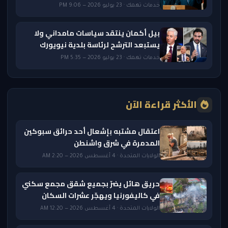
خدمات تهمك · 23 يوليو 2026 — 9:06 PM
بيل أكمان ينتقد سياسات مامداني ولا
يستبعد الترشح لرئاسة بلدية نيويورك
خدمات تهمك · 23 يوليو 2026 — 5:35 PM
الأكثر قراءة الآن
اعتقال مشتبه بإشعال أحد حرائق سبوكين
المدمرة في شرق واشنطن
الولايات المتحدة · 4 أغسطس 2026 — 2:20 AM
حريق هائل يضرّ بجميع شقق مجمع سكني
في كاليفورنيا ويهجّر عشرات السكان
الولايات المتحدة · 4 أغسطس 2026 — 12:20 AM