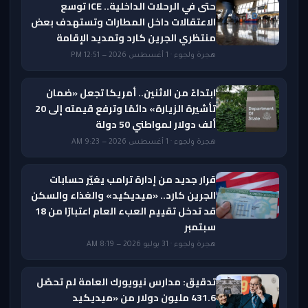
حتى في الرحلات الداخلية.. ICE توسع
الاعتقالات داخل المطارات وتستهدف بعض
منتظري الجرين كارد وتمديد الإقامة
هجرة ولجوء · 1 أغسطس 2026 — 12:51 PM
ابتداءً من الاثنين.. أمريكا تجعل «ضمان
تأشيرة الزيارة» دائمًا وترفع قيمته إلى 20
ألف دولار لمواطني 50 دولة
هجرة ولجوء · 1 أغسطس 2026 — 9:23 AM
قرار جديد من إدارة ترامب يغيّر حسابات
الجرين كارد.. «ميديكيد» والغذاء والسكن
قد تدخل تقييم العبء العام اعتبارًا من 18
سبتمبر
هجرة ولجوء · 31 يوليو 2026 — 8:19 AM
تدقيق: مدارس نيويورك العامة لم تحصّل
431.6 مليون دولار من «ميديكيد