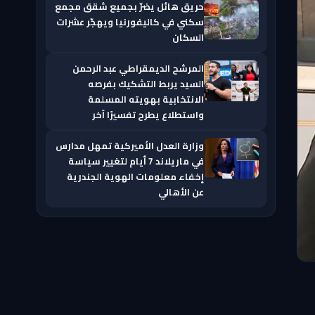
حريق هائل يضرّ بجميع شقق مجمع
سكني في كاليفورنيا ويهجّر عشرات
السكان
المرشح الديمقراطي عبد الرحمن
السيد يربط التشكيك بفرصه
الانتخابية بهويته المسلمة
واستطلاع يطرح تفسيرًا آخر
وزارة العدل الأميركية تمهل مدارس
في ماريلاند 7 أيام لتغيير سياسة
إخفاء معلومات الهوية الجندرية
عن الأهالي