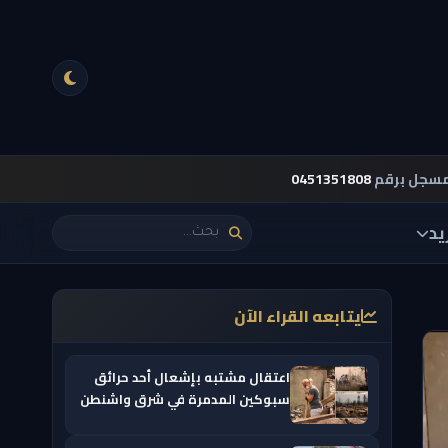
مسجل برقم
0451351808
يد
يتابعه القراء الآن
اعتقال مشتبه بإشعال أحد حرائق
سبوكين المدمرة في شرق واشنطن