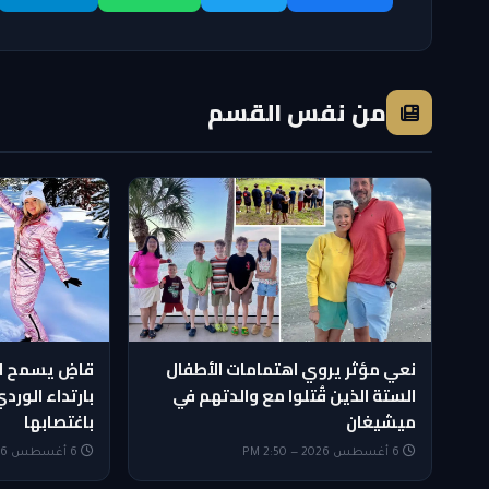
من نفس القسم
نعي مؤثر يروي اهتمامات الأطفال
الستة الذين قُتلوا مع والدتهم في
بارتداء الور
ميشيغان
باغتصابها
6 أغسطس 2026 — 2:50 PM
6 أغسطس 2026 — 2:20 PM