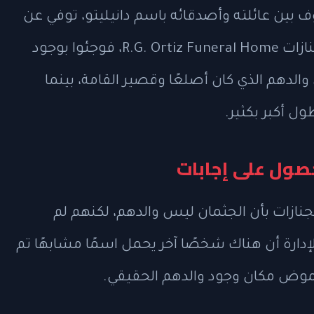
ف بين عائلته وأصدقائه باسم دانيليتو، توفي عن
عمر 84 عامًا. عند وصول أبنائه إلى بيت الجنازات R.G. Ortiz Funeral Home، فوجئوا بوجود
لدهم الذي كان أصلعًا وقصير القامة، بينما
 أكبر بكثير.
حصول على إجابات
ت الجنازات بأن الجثمان ليس والدهم، لكنهم لم
ارة أن هناك شخصًا آخر يحمل اسمًا مشابهًا تم
موض مكان وجود والدهم الحقيقي.