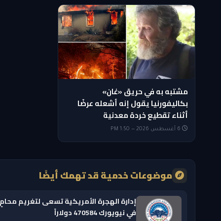
مشتبه به في حريق «غان»
بكاليفورنيا يقول إنه أشعله عرضًا
أثناء تقطيع خردة معدنية
6 أغسطس 2026 — 1:50 PM
موضوعات خدمية قد تهمك أيضًا
إدارة الهجرة الأمريكية تسعى لتغريم محامٍ
في نيويورك 470584 دولاراً