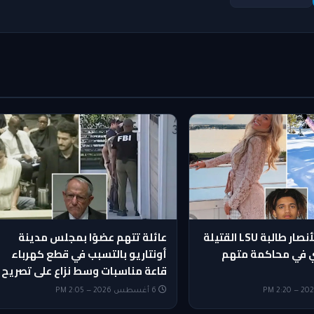
قاضٍ يسمح لأنصار طالبة LSU القتيلة
عائلة تتهم عضوًا بمجلس مدينة
دي في محاكمة متهم
أونتاريو بالتسبب في قطع كهرباء
قاعة مناسبات وسط نزاع على تصريح
6 أغسطس 2026 — 2:05 PM