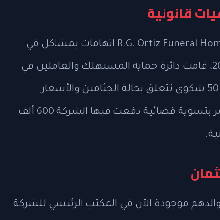
يات قانونية
ليست هذه المرة الأولى التي تواجه فيها R.G. Ortiz Funeral Home اتهامات بمشاكل في
التعامل مع جثامين المتوفين. في عام 2024، قامت دائرة حماية المستهلك والعاملين في
نيويورك بمقاضاة الشركة بعد تلقيها نحو 50 شكوى تتعلق بحالة الجثامين والأسعار
المخفية أو المغلوطة للخدمات. انتهى الأمر بتسوية قضائية دفعت فيها الشركة 600 ألف
ثمان
ت والدهم موجودة الآن في المكتب الرئيسي للشركة