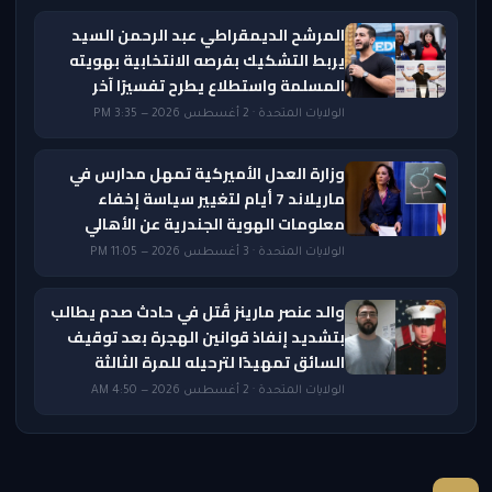
المرشح الديمقراطي عبد الرحمن السيد
يربط التشكيك بفرصه الانتخابية بهويته
المسلمة واستطلاع يطرح تفسيرًا آخر
الولايات المتحدة · 2 أغسطس 2026 — 3:35 PM
وزارة العدل الأميركية تمهل مدارس في
ماريلاند 7 أيام لتغيير سياسة إخفاء
معلومات الهوية الجندرية عن الأهالي
الولايات المتحدة · 3 أغسطس 2026 — 11:05 PM
والد عنصر مارينز قُتل في حادث صدم يطالب
بتشديد إنفاذ قوانين الهجرة بعد توقيف
السائق تمهيدًا لترحيله للمرة الثالثة
الولايات المتحدة · 2 أغسطس 2026 — 4:50 AM