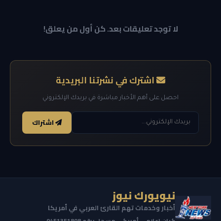
لا توجد تعليقات بعد. كن أول من يعلق!
اشترك في نشرتنا البريدية
احصل على أهم الأخبار مباشرة في بريدك الإلكتروني
اشتراك
نيويورك نيوز
أخبار وخدمات تهم القارئ العربي في أمريكا
كيان إعلامي أمريكي مسجل برقم 0451351808