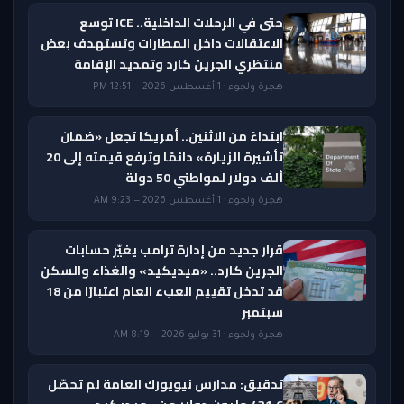
حتى في الرحلات الداخلية.. ICE توسع
الاعتقالات داخل المطارات وتستهدف بعض
منتظري الجرين كارد وتمديد الإقامة
هجرة ولجوء · 1 أغسطس 2026 — 12:51 PM
ابتداءً من الاثنين.. أمريكا تجعل «ضمان
تأشيرة الزيارة» دائمًا وترفع قيمته إلى 20
ألف دولار لمواطني 50 دولة
هجرة ولجوء · 1 أغسطس 2026 — 9:23 AM
قرار جديد من إدارة ترامب يغيّر حسابات
الجرين كارد.. «ميديكيد» والغذاء والسكن
قد تدخل تقييم العبء العام اعتبارًا من 18
سبتمبر
هجرة ولجوء · 31 يوليو 2026 — 8:19 AM
تدقيق: مدارس نيويورك العامة لم تحصّل