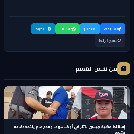
فيسبوك
تويتر
واتساب
تليجرام
نسخ الرابط
من نفس القسم
إسقاط قضية جيسي باتلر في أوكلاهوما ومدعٍ عام ينتقد دفاعه
بشدة