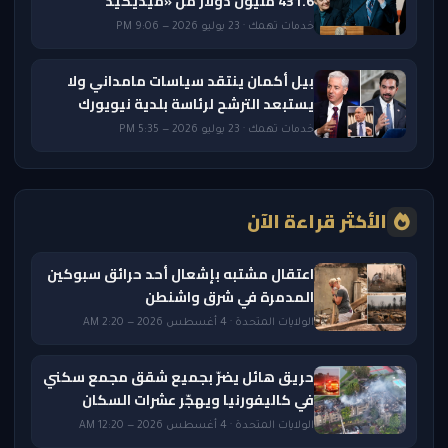
431.6 مليون دولار من «ميديكيد
خدمات تهمك · 23 يوليو 2026 — 9:06 PM
بيل أكمان ينتقد سياسات مامداني ولا
يستبعد الترشح لرئاسة بلدية نيويورك
خدمات تهمك · 23 يوليو 2026 — 5:35 PM
الأكثر قراءة الآن
اعتقال مشتبه بإشعال أحد حرائق سبوكين
المدمرة في شرق واشنطن
الولايات المتحدة · 4 أغسطس 2026 — 2:20 AM
حريق هائل يضرّ بجميع شقق مجمع سكني
في كاليفورنيا ويهجّر عشرات السكان
الولايات المتحدة · 4 أغسطس 2026 — 12:20 AM