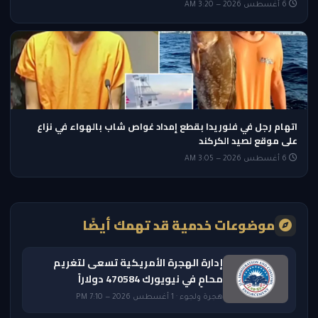
6 أغسطس 2026 — 3:20 AM
اتهام رجل في فلوريدا بقطع إمداد غواص شاب بالهواء في نزاع
على موقع لصيد الكركند
6 أغسطس 2026 — 3:05 AM
موضوعات خدمية قد تهمك أيضًا
إدارة الهجرة الأمريكية تسعى لتغريم
محامٍ في نيويورك 470584 دولاراً
هجرة ولجوء · 1 أغسطس 2026 — 7:10 PM