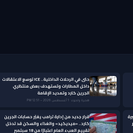
حتى في الرحلات الداخلية.. ICE توسع الاعتقالات
داخل المطارات وتستهدف بعض منتظري
الجرين كارد وتمديد الإقامة
هجرة ولجوء · 1 أغسطس 2026 — 12:51 PM
رة
قرار جديد من إدارة ترامب يغيّر حسابات الجرين
ار
كارد.. «ميديكيد» والغذاء والسكن قد تدخل
تقييم العبء العام اعتبارًا من 18 سبتمبر