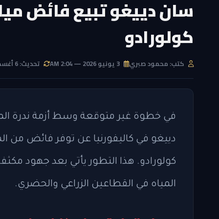
سان دييغو تبيع فائض مياه
كولورادو
كتب: محمود صبري
3 يونيو 2026 — 2:04 AM
تحديث: 6 أغسطس 2026 — 9:48 PM
في خطوة غير متوقعة وسط أزمة ندرة المي
دييغو في كاليفورنيا عن توفر فائض من ال
كولورادو. هذا التطور يأتي بعد جهود مكثفة
المياه في القطاعين الزراعي والحضري.