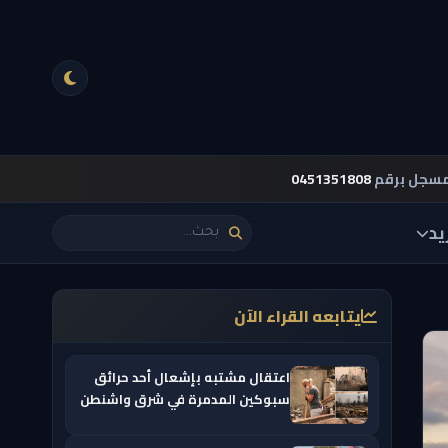
مسجل برقم
0451351808
يد
يتابعه القراء الآن
اعتقال مشتبه بإشعال أحد حرائق
سبوكين المدمرة في شرق واشنطن