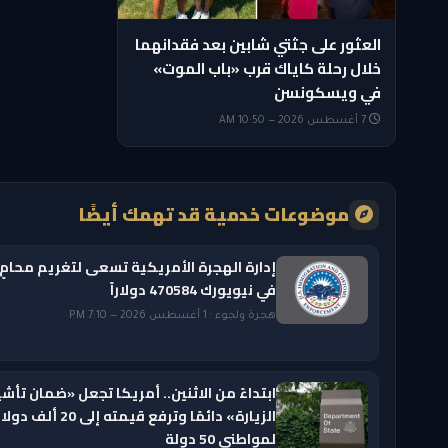
العثور على جثتي شابين بعد فقدانهما
خلال رحلة كاياك قرب «باب الموت»
في ويسكونسن
7 أغسطس 2026 — 10:50 AM
موضوعات خدمية قد تهمك أيضًا
إدارة الهجرة الأمريكية تسعى لتغريم محامٍ
في نيويورك 470584 دولاراً
هجرة ولجوء · 1 أغسطس 2026 — 7:10 PM
ابتداءً من الاثنين.. أمريكا تجعل «ضمان تأشي
الزيارة» دائمًا وترفع قيمته إلى 20 ألف دول
لمواطني 50 دولة