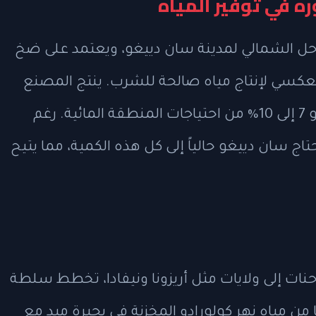
ه في توفير المياه
حل الشمالي لمدينة سان دييغو، ويعتمد على ضخ
العكسي لإنتاج مياه صالحة للشرب. ينتج المصنع
حوالي 50 مليون جالون يوميًا، ما يشكل نحو 7 إلى 10% من احتياجات المنطقة المائية. رغم
ج سان دييغو حالياً إلى كل هذه الكمية، مما يتيح
شاحنات إلى ولايات مثل أريزونا ونيفادا، تخطط سلطة
 مياه نهر كولورادو المخزنة في بحيرة ميد مع