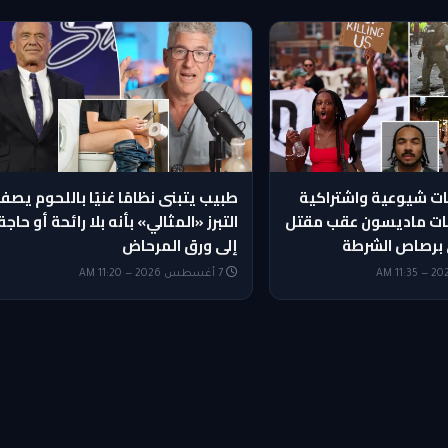
ت شيوعية واشتراكية
طبيب يتبنى نظامًا غنيًا باللحوم يصف
ات ماديسون عقب مقتل
التبرز «المثالي» بأنه بلا رائحة أو حاجة
 برصاص الشرطة
إلى ورق المرحاض
7 أغسطس 2026 — 11:20 AM