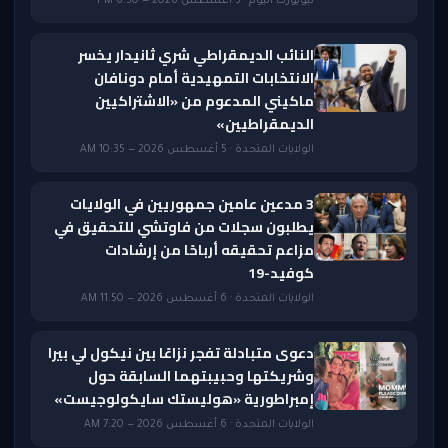
نيويورك اليوم · 5 أغسطس 2026 — 6:50 PM
النائب الديمقراطي شري ثانيدار يخسر
الانتخابات التمهيدية أمام دونافان
ماكيني المدعوم من «الاشتراكيين
الديمقراطيين»
الولايات المتحدة · 5 أغسطس 2026 — 10:35 AM
3 مدعين عامين جمهوريين في الولايات
يطلبون سجلات من فاوتشي للتحقيق في
مزاعم تحقيقه أرباحًا من إرشادات
كوفيد-19
الولايات المتحدة · 6 أغسطس 2026 — 11:50 AM
دعوى متبادلة تفجر نزاعًا بين نيكول لي بيرا
وشريكتها وحبيبتهما السابقة حول
إمبراطورية «هوليستك سايكولوجيست»
الولايات المتحدة · 6 أغسطس 2026 — 7:20 AM