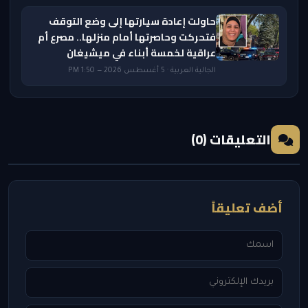
حاولت إعادة سيارتها إلى وضع التوقف
فتحركت وحاصرتها أمام منزلها.. مصرع أم
عراقية لخمسة أبناء في ميشيغان
الجالية العربية · 5 أغسطس 2026 — 1:50 PM
التعليقات (0)
أضف تعليقاً