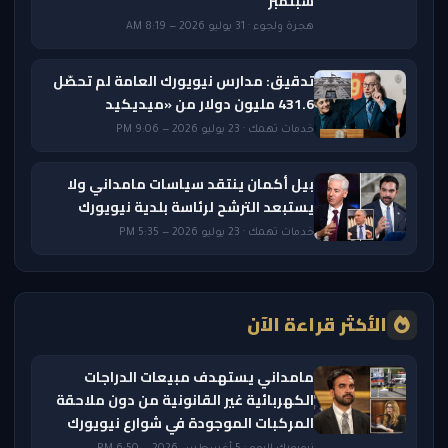
سبتمبر
هجرة ولجوء · 31 يوليو 2026 — 8:19 AM
تدقيق: مدارس نيويورك العامة لم تحصّل
431.6 مليون دولار من «ميديكيد
خدمات تهمك · 23 يوليو 2026 — 9:06 PM
بيل أكمان ينتقد سياسات مامداني ولا
يستبعد الترشح لرئاسة بلدية نيويورك
خدمات تهمك · 23 يوليو 2026 — 5:35 PM
الأكثر قراءة الآن
مامداني يستهدف مبيعات الدراجات
الكهربائية غير القانونية من دون ملاحقة
المركبات الموجودة في شوارع نيويورك