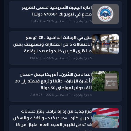
إدارة الهجرة الأمريكية تسعى لتغريم
محامٍ في نيويورك 470584 دولاراً
هجرة ولجوء · 1 أغسطس 2026 — 7:10 PM
حتى في الرحلات الداخلية.. ICE توسع
الاعتقالات داخل المطارات وتستهدف بعض
منتظري الجرين كارد وتمديد الإقامة
هجرة ولجوء · 1 أغسطس 2026 — 12:51 PM
ابتداءً من الاثنين.. أمريكا تجعل «ضمان
تأشيرة الزيارة» دائمًا وترفع قيمته إلى 20
ألف دولار لمواطني 50 دولة
هجرة ولجوء · 1 أغسطس 2026 — 9:23 AM
قرار جديد من إدارة ترامب يغيّر حسابات
الجرين كارد.. «ميديكيد» والغذاء والسكن
قد تدخل تقييم العبء العام اعتبارًا من 18