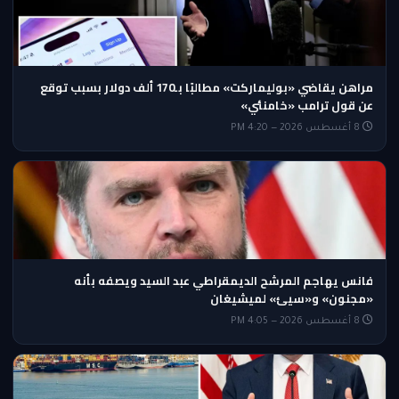
مراهن يقاضي «بوليماركت» مطالبًا بـ170 ألف دولار بسبب توقع
عن قول ترامب «خامنئي»
8 أغسطس 2026 — 4:20 PM
فانس يهاجم المرشح الديمقراطي عبد السيد ويصفه بأنه
«مجنون» و«سيئ» لميشيغان
8 أغسطس 2026 — 4:05 PM