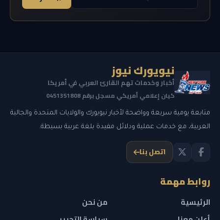
نيويورك نيوز
أخبار وخدمات تهم القارئ العربي في أمريكا
كيان إعلامي أمريكي مسجل برقم 0451351808
متابعة يومية سريعة وواضحة لأخبار نيويورك والولايات المتحدة والجالية
العربية، مع خدمات عملية ودلائل مفيدة بلغة عربية بسيطة.
اتصل بنا
روابط مهمة
الرئيسية
من نحن
أعلن معنا
سياسة التحرير