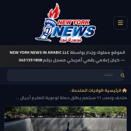
الموقع مملوك ويُدار بواسطة
NEW YORK NEWS IN ARABIC LLC
— كيان إعلامي رقمي أمريكي مسجل برقم
0451351808
الرئيسية
›
الولايات المتحدة
›
متحف ونصب 11 سبتمبر يطلق حملة توعوية لتعليم أجيال ...