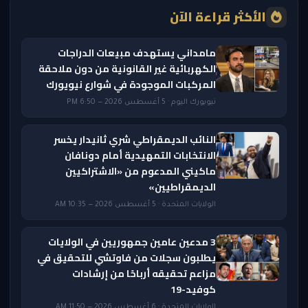
الأكثر قراءة الآن
مامداني يستهدف مبيعات الدراجات
الكهربائية غير القانونية من دون ملاحقة
المركبات الموجودة في شوارع نيويورك
نيويورك اليوم · 5 أغسطس 2026 — 6:50 PM
النائب الديمقراطي شري ثانيدار يخسر
الانتخابات التمهيدية أمام دونافان
ماكيني المدعوم من «الاشتراكيين
الديمقراطيين»
الولايات المتحدة · 5 أغسطس 2026 — 10:35 AM
3 مدعين عامين جمهوريين في الولايات
يطلبون سجلات من فاوتشي للتحقيق في
مزاعم تحقيقه أرباحًا من إرشادات
كوفيد-19
الولايات المتحدة · 6 أغسطس 2026 — 11:50 AM