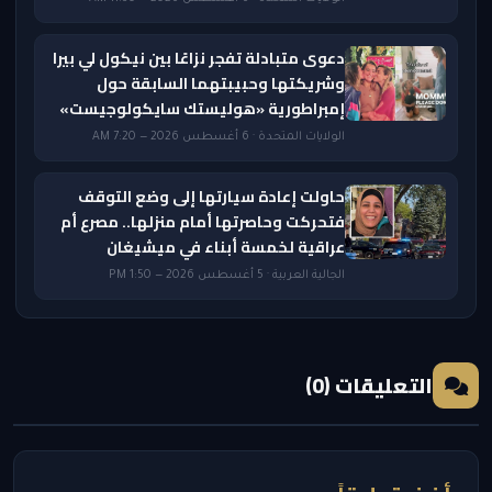
دعوى متبادلة تفجر نزاعًا بين نيكول لي بيرا
وشريكتها وحبيبتهما السابقة حول
إمبراطورية «هوليستك سايكولوجيست»
الولايات المتحدة · 6 أغسطس 2026 — 7:20 AM
حاولت إعادة سيارتها إلى وضع التوقف
فتحركت وحاصرتها أمام منزلها.. مصرع أم
عراقية لخمسة أبناء في ميشيغان
الجالية العربية · 5 أغسطس 2026 — 1:50 PM
التعليقات (0)