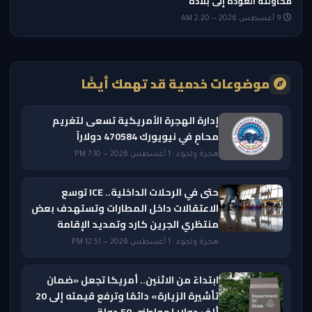
محاولته العودة إلى بلاده
9 أغسطس 2026 — 2:20 AM
موضوعات خدمية قد تهمك أيضًا
إدارة الهجرة الأمريكية تسعى لتغريم
محامٍ في نيويورك 470584 دولاراً
هجرة ولجوء · 1 أغسطس 2026 — 7:10 PM
حتى في الرحلات الداخلية.. ICE توسع
الاعتقالات داخل المطارات وتستهدف بعض
منتظري الجرين كارد وتمديد الإقامة
هجرة ولجوء · 1 أغسطس 2026 — 12:51 PM
ابتداءً من الاثنين.. أمريكا تجعل «ضمان
تأشيرة الزيارة» دائمًا وترفع قيمته إلى 20