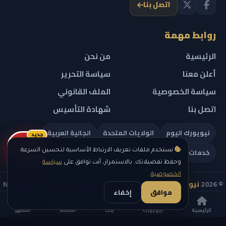
اتصل بنا
روابط مهمة
الرئيسية
من نحن
أعلن معنا
سياسة التحرير
سياسة الخصوصية
الملف القانوني
اتصل بنا
شهادة التأسيس
نيويورك اليوم
الولايات المتحدة
الجالية العربية
جديد
ريلز
خدمات تهمك
نستخدم ملفات تعريف الارتباط الأساسية لتحسين السرعة
وحفظ تفضيلاتك. بالاستمرار، أنت توافق على
سياسة
الخصوصية
.
© 2026
نيويورك نيوز
— جميع الحقوق محفوظة — NEW YORK NEWS
موافق
إخفاء
IN ARABIC LLC — رقم التسجيل 0451351808
الرئيسية
نيويورك
بحث
القائمة
المظهر