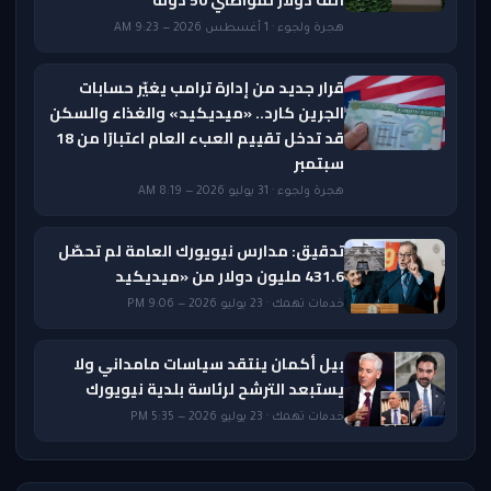
ألف دولار لمواطني 50 دولة
هجرة ولجوء · 1 أغسطس 2026 — 9:23 AM
قرار جديد من إدارة ترامب يغيّر حسابات
الجرين كارد.. «ميديكيد» والغذاء والسكن
قد تدخل تقييم العبء العام اعتبارًا من 18
سبتمبر
هجرة ولجوء · 31 يوليو 2026 — 8:19 AM
تدقيق: مدارس نيويورك العامة لم تحصّل
431.6 مليون دولار من «ميديكيد
خدمات تهمك · 23 يوليو 2026 — 9:06 PM
بيل أكمان ينتقد سياسات مامداني ولا
يستبعد الترشح لرئاسة بلدية نيويورك
خدمات تهمك · 23 يوليو 2026 — 5:35 PM