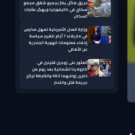
حريق هائل يضرّ بجميع شقق مجمع
سكني في كاليفورنيا ويهجّر عشرات
السكان
وزارة العدل الأميركية تمهل مدارس
في ماريلاند 7 أيام لتغيير سياسة
إخفاء معلومات الهوية الجندرية
عن الأهالي
العثور على زوجين قتيلين في
كارولاينا الشمالية بعد يوم من
ذكرى زواجهما الـ40 والشرطة ترجّح
جريمة قتل وانتحار
ي