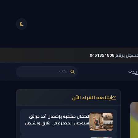
مسجل برقم
0451351808
يد
يتابعه القراء الآن
اعتقال مشتبه بإشعال أحد حرائق
سبوكين المدمرة في شرق واشنطن