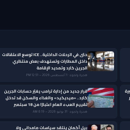
حتى في الرحلات الداخلية.. ICE توسع الاعتقالات
داخل المطارات وتستهدف بعض منتظري
الجرين كارد وتمديد الإقامة
هجرة ولجوء · 1 أغسطس 2026 — 12:51 PM
رة
قرار جديد من إدارة ترامب يغيّر حسابات الجرين
ار
كارد.. «ميديكيد» والغذاء والسكن قد تدخل
تقييم العبء العام اعتبارًا من 18 سبتمبر
هجرة ولجوء · 31 يوليو 2026 — 8:19 AM
بيل أكمان ينتقد سياسات مامداني ولا