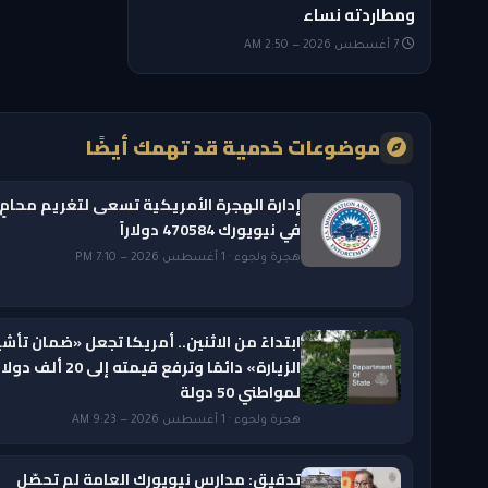
ومطاردته نساء
7 أغسطس 2026 — 2:50 AM
موضوعات خدمية قد تهمك أيضًا
إدارة الهجرة الأمريكية تسعى لتغريم محامٍ
في نيويورك 470584 دولاراً
هجرة ولجوء · 1 أغسطس 2026 — 7:10 PM
ابتداءً من الاثنين.. أمريكا تجعل «ضمان تأشي
الزيارة» دائمًا وترفع قيمته إلى 20 ألف دول
لمواطني 50 دولة
هجرة ولجوء · 1 أغسطس 2026 — 9:23 AM
تدقيق: مدارس نيويورك العامة لم تحصّل