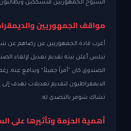
الشيوخ الجمهوريين متشككين ويطالبون بإج
مواقف الجمهوريين والديمقرا
أعرب قادة الجمهوريين عن رضاهم عن شه
تيلس أعلن نيته تقديم تعديل لإلغاء الصندو
الصندوق كان "أمراً جميلاً" ويدافع عنه،
الديمقراطيون لتقديم تعديلات تهدف إلى إ
تشاك شومر بالتصدي له.
أهمية الحزمة وتأثيرها على ال