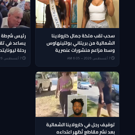
سحب لقب ملكة جمال كارولاينا
رئيس شرطة م
الشمالية من بريتاني بولتينهاوس
يساعد في تق
وسط مزاعم منشورات عنصرية
رحلة ليونايتد
7 أغسطس 2026 — 6:05 AM
7 أغسطس 2026 — 4:50 AM
توقيف رجل في كارولاينا الشمالية
بعد نشر مقاطع تُظهر اعتداءه