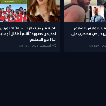
ينيابوليس السابق
ناجية من «بيت الرعب» لعائلة توربين
ييد راكب مضطرب على
تحذّر من صعوبة تأقلم أطفال أوهايو
الـ16 مع المجتمع
7 أغسطس 2026 — 4:35 AM