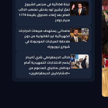
لجنة قضائية في مجلس الشيوخ
تمرّر ترشيح تود بلانش لمنصب النائب
العام بعد إلغاء صندوق بقيمة 1.776
مليار دولار
مامداني يستهدف مبيعات الدراجات
الكهربائية غير القانونية من دون
ملاحقة المركبات الموجودة في
شوارع نيويورك
النائب الديمقراطي شري ثانيدار
يخسر الانتخابات التمهيدية أمام
دونافان ماكيني المدعوم من
«الاشتراكيين الديمقراطيين»