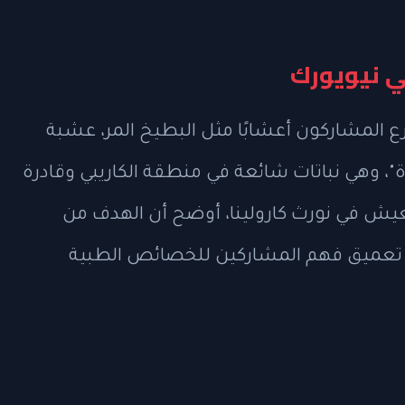
في نيويورك
 الورشة التي أقيمت في أبريل 2026، زرع المشاركون أعشابًا مثل البطيخ المر، عشبة
اة"، وهي نباتات شائعة في منطقة الكاريبي وقادرة
 يعيش في نورث كارولينا، أوضح أن الهدف من
ًا تعميق فهم المشاركين للخصائص الطبية