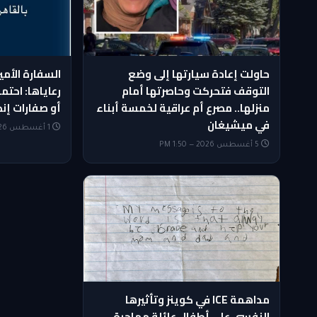
حاولت إعادة سيارتها إلى وضع
السفارة الأمي
التوقف فتحركت وحاصرتها أمام
رعاياها: احتمو
منزلها.. مصرع أم عراقية لخمسة أبناء
أو صفارات إنذ
في ميشيغان
1 أغسطس 2026 — 10:09 AM
5 أغسطس 2026 — 1:50 PM
مداهمة ICE في كوينز وتأثيرها
النفسي على أطفال عائلة مهاجرة