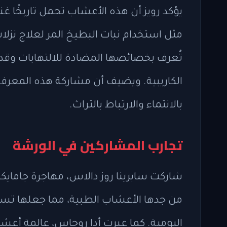
يؤكد رويز أن هذه الأعشاب تحمل تاريخًا غني
مثل استخدام نبات البطيخ المر لعلاج نزلات 
تُعرف بخصائصها المضادة للالتهابات وقدر
الكاريبية. ويضيف أن مشاركة هذه المعرفة 
بالانتماء والارتباط بالتراث.
تجارب المشاركين في الورشة
شاركت سابرينا روز دالاس، مهاجرة جامايكية
من جدها الأعشاب الطبية، مما جعلها تستع
اليومية. كما عبرت أدا روجاس، عالمة أعش