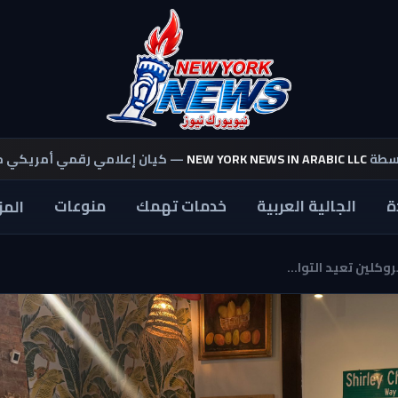
اسطة
NEW YORK NEWS IN ARABIC LLC
— كيان إعلامي رقمي أمريكي 
ة
الجالية العربية
خدمات تهمك
منوعات
المز
وكلين تعيد التوا...