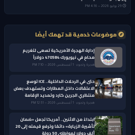
29 يوليو 2026 — 4:16 PM
موضوعات خدمية قد تهمك أيضًا
إدارة الهجرة الأمريكية تسعى لتغريم
محامٍ في نيويورك 470584 دولاراً
هجرة ولجوء · 1 أغسطس 2026 — 7:10 PM
حتى في الرحلات الداخلية.. ICE توسع
الاعتقالات داخل المطارات وتستهدف بعض
منتظري الجرين كارد وتمديد الإقامة
هجرة ولجوء · 1 أغسطس 2026 — 12:51 PM
ابتداءً من الاثنين.. أمريكا تجعل «ضمان
تأشيرة الزيارة» دائمًا وترفع قيمته إلى 20
ألف دولار لمواطني 50 دولة