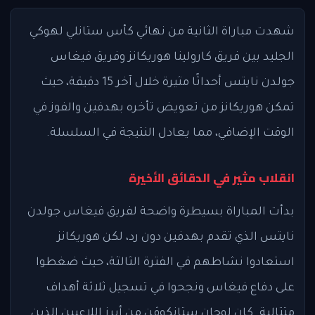
شهدت مباراة الثانية من نهائي كأس ستانلي لهوكي
الجليد بين فريق كارولينا هوريكانز وفريق فيغاس
جولدن نايتس أحداثًا مثيرة خلال آخر 15 دقيقة، حيث
تمكن هوريكانز من تعويض تأخره بهدفين والفوز في
الوقت الإضافي، مما يعادل النتيجة في السلسلة.
انقلاب مثير في الدقائق الأخيرة
بدأت المباراة بسيطرة واضحة لفريق فيغاس جولدن
نايتس الذي تقدم بهدفين دون رد، لكن هوريكانز
استعادوا نشاطهم في الفترة الثالثة، حيث ضغطوا
على دفاع فيغاس ونجحوا في تسجيل ثلاثة أهداف
متتالية. كان لوجان ستانكوڤن من أبرز اللاعبين الذين