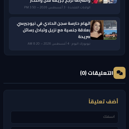
والشرطة ترجّح جريمة قتل وانتحار
الولايات المتحدة · 3 أغسطس 2026 — 3:50 PM
اتهام حارسة سجن اتحادي في نيوجيرسي
بعلاقة جنسية مع نزيل وتبادل رسائل
صريحة
نيويورك اليوم · 4 أغسطس 2026 — 8:20 AM
التعليقات (0)
أضف تعليقاً