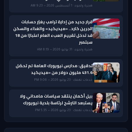
هجرة ولجوء · 1 أغسطس 2026 — 9:23 AM
قرار جديد من إدارة ترامب يغيّر حسابات
الجرين كارد.. «ميديكيد» والغذاء والسكن
قد تدخل تقييم العبء العام اعتبارًا من 18
سبتمبر
هجرة ولجوء · 31 يوليو 2026 — 8:19 AM
تدقيق: مدارس نيويورك العامة لم تحصّل
431.6 مليون دولار من «ميديكيد
خدمات تهمك · 23 يوليو 2026 — 9:06 PM
بيل أكمان ينتقد سياسات مامداني ولا
يستبعد الترشح لرئاسة بلدية نيويورك
خدمات تهمك · 23 يوليو 2026 — 5:35 PM