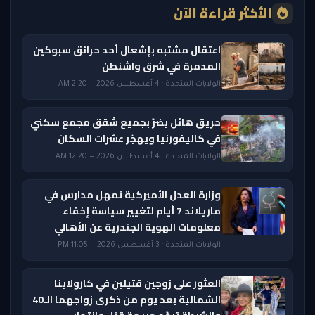
الأكثر قراءة الآن
اعتقال مشتبه بإشعال أحد حرائق سبوكين
المدمرة في شرق واشنطن
الولايات المتحدة · 4 أغسطس 2026 — 2:20 AM
حريق هائل يضرّ بجميع شقق مجمع سكني
في كاليفورنيا ويهجّر عشرات السكان
الولايات المتحدة · 4 أغسطس 2026 — 12:20 AM
وزارة العدل الأميركية تمهل مدارس في
ماريلاند 7 أيام لتغيير سياسة إخفاء
معلومات الهوية الجندرية عن الأهالي
الولايات المتحدة · 3 أغسطس 2026 — 11:05 PM
العثور على زوجين قتيلين في كارولاينا
الشمالية بعد يوم من ذكرى زواجهما الـ40