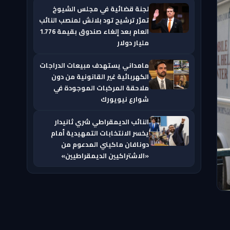
لجنة قضائية في مجلس الشيوخ
تمرّر ترشيح تود بلانش لمنصب النائب
العام بعد إلغاء صندوق بقيمة 1.776
مليار دولار
مامداني يستهدف مبيعات الدراجات
الكهربائية غير القانونية من دون
ملاحقة المركبات الموجودة في
شوارع نيويورك
النائب الديمقراطي شري ثانيدار
يخسر الانتخابات التمهيدية أمام
دونافان ماكيني المدعوم من
«الاشتراكيين الديمقراطيين»