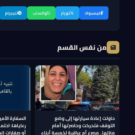
فيسبوك
تويتر
واتساب
تليجرام
من نفس القسم
حاولت إعادة سيارتها إلى وضع
السفارة الأمي
التوقف فتحركت وحاصرتها أمام
رعاياها: احتمو
منزلها.. مصرع أم عراقية لخمسة أبناء
أو صفارات إنذ