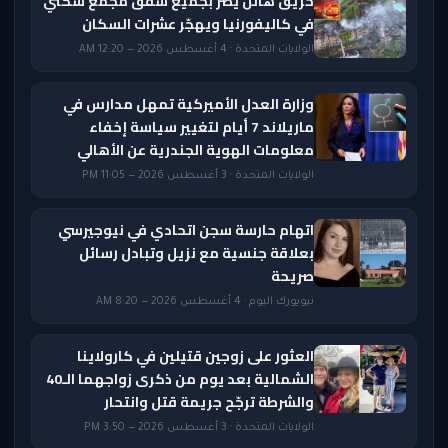
حريق هائل يضرّ بجميع شقق مجمع سكني
في كاليفورنيا ويهجّر عشرات السكان
الولايات المتحدة · 4 أغسطس 2026 — 12:20 AM
وزارة العدل الأميركية تمهل مدارس في
ماريلاند 7 أيام لتغيير سياسة إخفاء
معلومات الهوية الجندرية عن الأهالي
الولايات المتحدة · 3 أغسطس 2026 — 11:05 PM
اتهام حارسة سجن اتحادي في نيوجيرسي
بعلاقة جنسية مع نزيل وتبادل رسائل
صريحة
نيويورك اليوم · 4 أغسطس 2026 — 8:20 AM
العثور على زوجين قتيلين في كارولاينا
الشمالية بعد يوم من ذكرى زواجهما الـ40
والشرطة ترجّح جريمة قتل وانتحار
الولايات المتحدة · 3 أغسطس 2026 — 3:50 PM