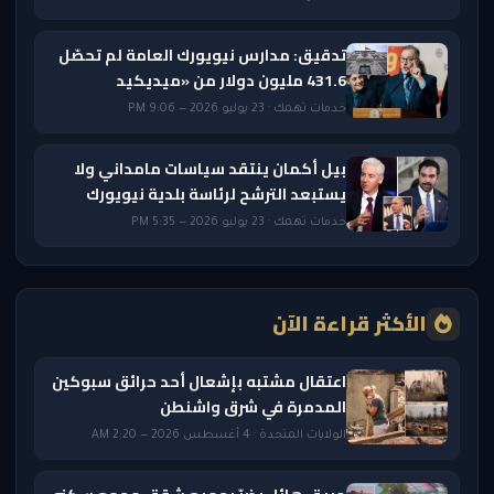
تدقيق: مدارس نيويورك العامة لم تحصّل
431.6 مليون دولار من «ميديكيد
خدمات تهمك · 23 يوليو 2026 — 9:06 PM
بيل أكمان ينتقد سياسات مامداني ولا
يستبعد الترشح لرئاسة بلدية نيويورك
خدمات تهمك · 23 يوليو 2026 — 5:35 PM
الأكثر قراءة الآن
اعتقال مشتبه بإشعال أحد حرائق سبوكين
المدمرة في شرق واشنطن
الولايات المتحدة · 4 أغسطس 2026 — 2:20 AM