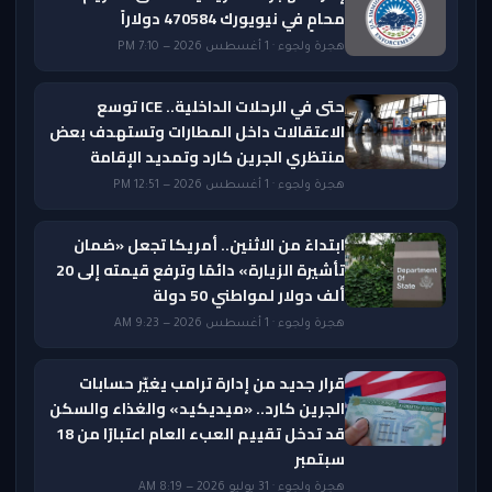
محامٍ في نيويورك 470584 دولاراً
هجرة ولجوء · 1 أغسطس 2026 — 7:10 PM
حتى في الرحلات الداخلية.. ICE توسع
الاعتقالات داخل المطارات وتستهدف بعض
منتظري الجرين كارد وتمديد الإقامة
هجرة ولجوء · 1 أغسطس 2026 — 12:51 PM
ابتداءً من الاثنين.. أمريكا تجعل «ضمان
تأشيرة الزيارة» دائمًا وترفع قيمته إلى 20
ألف دولار لمواطني 50 دولة
هجرة ولجوء · 1 أغسطس 2026 — 9:23 AM
قرار جديد من إدارة ترامب يغيّر حسابات
الجرين كارد.. «ميديكيد» والغذاء والسكن
قد تدخل تقييم العبء العام اعتبارًا من 18
سبتمبر
هجرة ولجوء · 31 يوليو 2026 — 8:19 AM