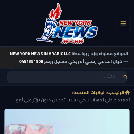
الموقع مملوك ويُدار بواسطة
NEW YORK NEWS IN ARABIC LLC
— كيان إعلامي رقمي أمريكي مسجل برقم
0451351808
الرئيسية
›
الولايات المتحدة
›
تجميد خاطئ لحساب بنكي بسبب تحصيل ديون يؤثر على أمو...