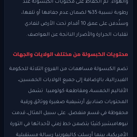
والهواء. تم الحفاظ على محتويات الكبسولة عند
رطوبة نسبية 35% لضمان عدم جفافها أو تلفها،
وستُدفن على عمق 10 أقدام تحت الأرض لتفادي
تقلبات الحرارة والأضرار الناتجة عن العواصف.
محتويات الكبسولة من مختلف الولايات والجهات
تضم الكبسولة مساهمات من الفروع الثلاثة للحكومة
الفيدرالية، بالإضافة إلى جميع الولايات الخمسين،
الأقاليم الخمسة، ومقاطعة كولومبيا. تشمل
المحتويات صناديق أرشيفية صغيرة ووثائق ورقية
محفوظة في قسم منفصل. على سبيل المثال، قدمت
نيوهامبشير كتيبًا يتضمن خط زمني لأحداثها في الثورة
الأمريكية، بينما أرسلت كاليفورنيا رسالة مستقبلية