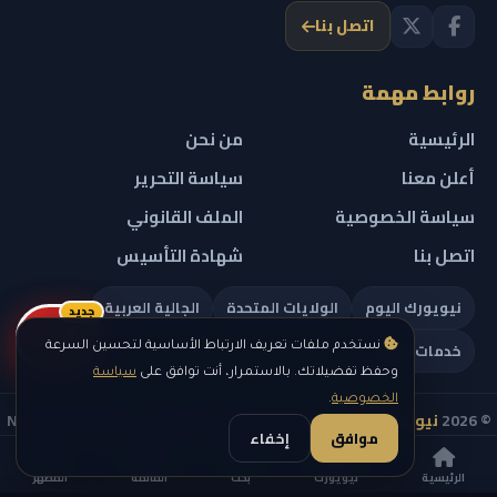
اتصل بنا
روابط مهمة
الرئيسية
من نحن
أعلن معنا
سياسة التحرير
سياسة الخصوصية
الملف القانوني
اتصل بنا
شهادة التأسيس
نيويورك اليوم
الولايات المتحدة
الجالية العربية
جديد
ريلز
خدمات تهمك
نستخدم ملفات تعريف الارتباط الأساسية لتحسين السرعة
وحفظ تفضيلاتك. بالاستمرار، أنت توافق على
سياسة
الخصوصية
.
© 2026
نيويورك نيوز
— جميع الحقوق محفوظة — NEW YORK NEWS
موافق
إخفاء
IN ARABIC LLC — رقم التسجيل 0451351808
الرئيسية
نيويورك
بحث
القائمة
المظهر