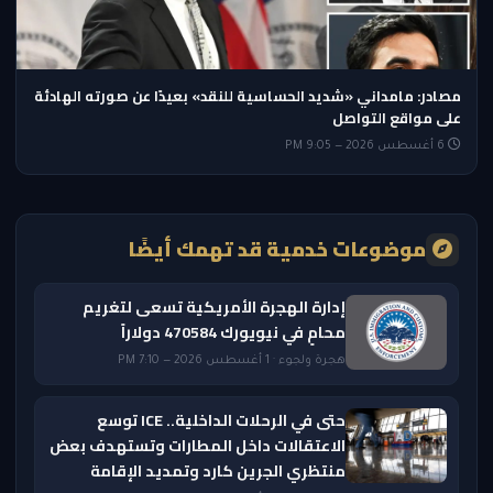
مصادر: مامداني «شديد الحساسية للنقد» بعيدًا عن صورته الهادئة
على مواقع التواصل
6 أغسطس 2026 — 9:05 PM
موضوعات خدمية قد تهمك أيضًا
إدارة الهجرة الأمريكية تسعى لتغريم
محامٍ في نيويورك 470584 دولاراً
هجرة ولجوء · 1 أغسطس 2026 — 7:10 PM
حتى في الرحلات الداخلية.. ICE توسع
الاعتقالات داخل المطارات وتستهدف بعض
منتظري الجرين كارد وتمديد الإقامة