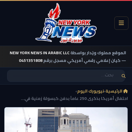
الموقع مملوك ويُدار بواسطة
NEW YORK NEWS IN ARABIC LLC
— كيان إعلامي رقمي أمريكي مسجل برقم
0451351808
الرئيسية
›
نيويورك اليوم
›
احتفال أمريكا بذكرى 250 عاماً بدفن كبسولة زمنية في...