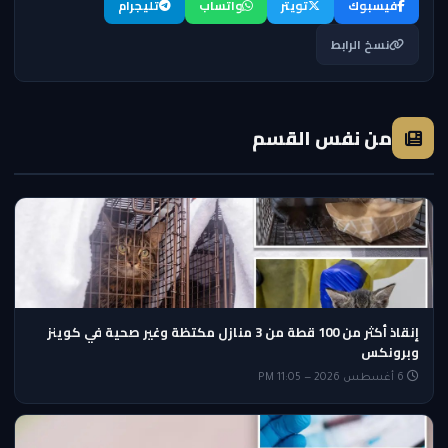
فيسبوك
تويتر
واتساب
تليجرام
نسخ الرابط
من نفس القسم
إنقاذ أكثر من 100 قطة من 3 منازل مكتظة وغير صحية في كوينز
وبرونكس
6 أغسطس 2026 — 11:05 PM