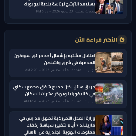
يستبعد الترشح لرئاسة بلدية نيويورك
خدمات تهمك · 23 يوليو 2026 — 5:35 PM
الأكثر قراءة الآن
اعتقال مشتبه بإشعال أحد حرائق سبوكين
المدمرة في شرق واشنطن
الولايات المتحدة · 4 أغسطس 2026 — 2:20 AM
حريق هائل يضرّ بجميع شقق مجمع سكني
في كاليفورنيا ويهجّر عشرات السكان
الولايات المتحدة · 4 أغسطس 2026 — 12:20 AM
وزارة العدل الأميركية تمهل مدارس في
ماريلاند 7 أيام لتغيير سياسة إخفاء
معلومات الهوية الجندرية عن الأهالي