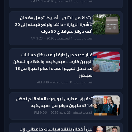
هجرة ولجوء · 1 أغسطس 2026 — 12:51 PM
ابتداءً من الاثنين.. أمريكا تجعل «ضمان
تأشيرة الزيارة» دائمًا وترفع قيمته إلى 20
ألف دولار لمواطني 50 دولة
هجرة ولجوء · 1 أغسطس 2026 — 9:23 AM
قرار جديد من إدارة ترامب يغيّر حسابات
الجرين كارد.. «ميديكيد» والغذاء والسكن
قد تدخل تقييم العبء العام اعتبارًا من 18
سبتمبر
هجرة ولجوء · 31 يوليو 2026 — 8:19 AM
تدقيق: مدارس نيويورك العامة لم تحصّل
431.6 مليون دولار من «ميديكيد
خدمات تهمك · 23 يوليو 2026 — 9:06 PM
بيل أكمان ينتقد سياسات مامداني ولا