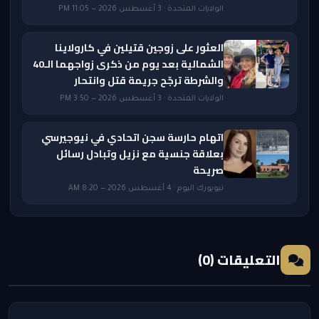
الولايات المتحدة · 3 أغسطس 2026 — 11:05 PM
العثور على زوجين قتيلين في كارولاينا
الشمالية بعد يوم من ذكرى زواجهما الـ40
والشرطة ترجّح جريمة قتل وانتحار
الولايات المتحدة · 3 أغسطس 2026 — 3:50 PM
اتهام حارسة سجن اتحادي في نيوجيرسي
بعلاقة جنسية مع نزيل وتبادل رسائل
صريحة
نيويورك اليوم · 4 أغسطس 2026 — 8:20 AM
التعليقات (0)