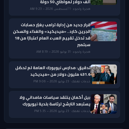
ألف دولار لمواطني 50 دولة
هجرة ولجوء · 1 أغسطس 2026 — 9:23 AM
قرار جديد من إدارة ترامب يغيّر حسابات
الجرين كارد.. «ميديكيد» والغذاء والسكن
قد تدخل تقييم العبء العام اعتبارًا من 18
سبتمبر
هجرة ولجوء · 31 يوليو 2026 — 8:19 AM
تدقيق: مدارس نيويورك العامة لم تحصّل
431.6 مليون دولار من «ميديكيد
خدمات تهمك · 23 يوليو 2026 — 9:06 PM
بيل أكمان ينتقد سياسات مامداني ولا
يستبعد الترشح لرئاسة بلدية نيويورك
خدمات تهمك · 23 يوليو 2026 — 5:35 PM