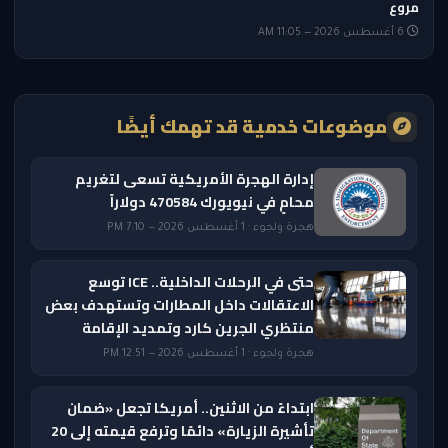
مروع
6 أغسطس 2026 — 11:05 AM
موضوعات خدمية قد تهمك أيضًا
إدارة الهجرة الأمريكية تسعى لتغريم
محامٍ في نيويورك 470584 دولاراً
هجرة ولجوء · 1 أغسطس 2026 — 7:10 PM
حتى في الرحلات الداخلية.. ICE توسع
الاعتقالات داخل المطارات وتستهدف بعض
منتظري الجرين كارد وتمديد الإقامة
هجرة ولجوء · 1 أغسطس 2026 — 12:51 PM
ابتداءً من الاثنين.. أمريكا تجعل «ضمان
تأشيرة الزيارة» دائمًا وترفع قيمته إلى 20