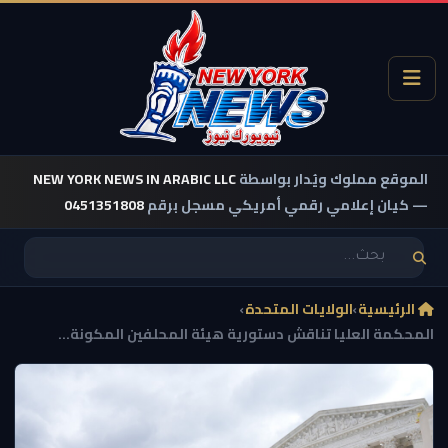
الموقع مملوك ويُدار بواسطة
NEW YORK NEWS IN ARABIC LLC
— كيان إعلامي رقمي أمريكي مسجل برقم
0451351808
الرئيسية
›
الولايات المتحدة
›
المحكمة العليا تناقش دستورية هيئة المحلفين المكونة...