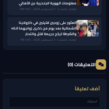
معلومات الهوية الجندرية عن الأهالي
الولايات المتحدة · 3 أغسطس 2026 — 11:05 PM
العثور على زوجين قتيلين في كارولاينا
الشمالية بعد يوم من ذكرى زواجهما الـ40
والشرطة ترجّح جريمة قتل وانتحار
الولايات المتحدة · 3 أغسطس 2026 — 3:50 PM
التعليقات (0)
أضف تعليقاً