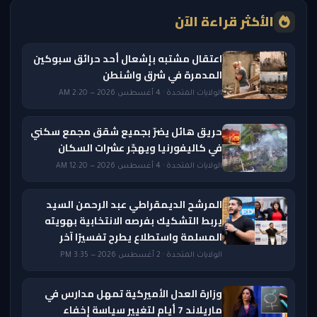
الأكثر قراءة الآن
اعتقال مشتبه بإشعال أحد حرائق سبوكين
المدمرة في شرق واشنطن
الولايات المتحدة · 4 أغسطس 2026 — 2:20 AM
حريق هائل يضرّ بجميع شقق مجمع سكني
في كاليفورنيا ويهجّر عشرات السكان
الولايات المتحدة · 4 أغسطس 2026 — 12:20 AM
المرشح الديمقراطي عبد الرحمن السيد
يربط التشكيك بفرصه الانتخابية بهويته
المسلمة واستطلاع يطرح تفسيرًا آخر
الولايات المتحدة · 2 أغسطس 2026 — 3:35 PM
وزارة العدل الأميركية تمهل مدارس في
ماريلاند 7 أيام لتغيير سياسة إخفاء