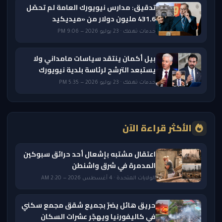
تدقيق: مدارس نيويورك العامة لم تحصّل
431.6 مليون دولار من «ميديكيد
خدمات تهمك · 23 يوليو 2026 — 9:06 PM
بيل أكمان ينتقد سياسات مامداني ولا
يستبعد الترشح لرئاسة بلدية نيويورك
خدمات تهمك · 23 يوليو 2026 — 5:35 PM
الأكثر قراءة الآن
اعتقال مشتبه بإشعال أحد حرائق سبوكين
المدمرة في شرق واشنطن
الولايات المتحدة · 4 أغسطس 2026 — 2:20 AM
حريق هائل يضرّ بجميع شقق مجمع سكني
في كاليفورنيا ويهجّر عشرات السكان