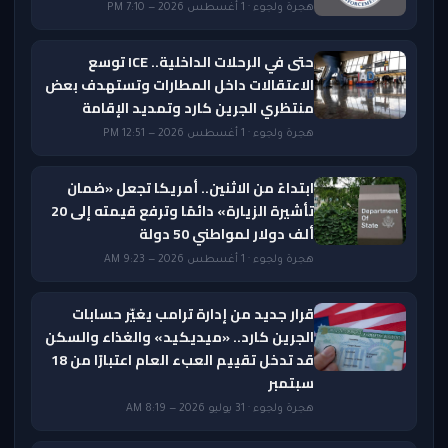
هجرة ولجوء · 1 أغسطس 2026 — 7:10 PM
حتى في الرحلات الداخلية.. ICE توسع
الاعتقالات داخل المطارات وتستهدف بعض
منتظري الجرين كارد وتمديد الإقامة
هجرة ولجوء · 1 أغسطس 2026 — 12:51 PM
ابتداءً من الاثنين.. أمريكا تجعل «ضمان
تأشيرة الزيارة» دائمًا وترفع قيمته إلى 20
ألف دولار لمواطني 50 دولة
هجرة ولجوء · 1 أغسطس 2026 — 9:23 AM
قرار جديد من إدارة ترامب يغيّر حسابات
الجرين كارد.. «ميديكيد» والغذاء والسكن
قد تدخل تقييم العبء العام اعتبارًا من 18
سبتمبر
هجرة ولجوء · 31 يوليو 2026 — 8:19 AM