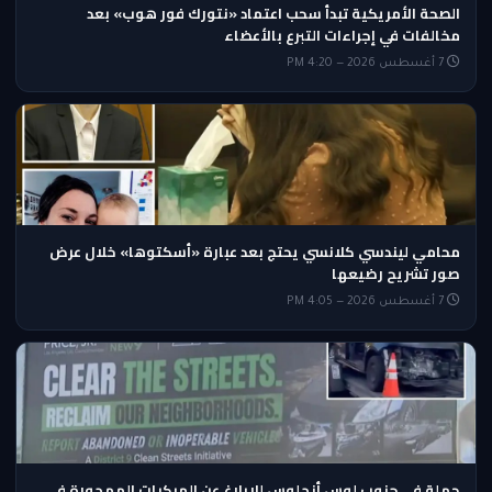
الصحة الأمريكية تبدأ سحب اعتماد «نتورك فور هوب» بعد
مخالفات في إجراءات التبرع بالأعضاء
7 أغسطس 2026 — 4:20 PM
محامي ليندسي كلانسي يحتج بعد عبارة «أسكتوها» خلال عرض
صور تشريح رضيعها
7 أغسطس 2026 — 4:05 PM
حملة في جنوب لوس أنجلوس للإبلاغ عن المركبات المهجورة في