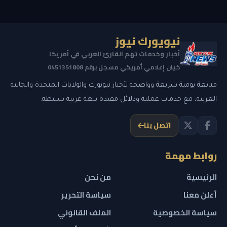
نيويورك نيوز
أخبار وخدمات تهم القارئ العربي في أمريكا
كيان إعلامي أمريكي مسجل برقم 0451351808
متابعة يومية سريعة وواضحة لأخبار نيويورك والولايات المتحدة والجالية
العربية، مع خدمات عملية ودلائل مفيدة بلغة عربية بسيطة.
اتصل بنا
روابط مهمة
الرئيسية
من نحن
أعلن معنا
سياسة التحرير
سياسة الخصوصية
الملف القانوني