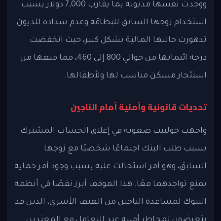
ووجدت نفسها مديونة بما يقارب 7,000 دولار بسبب
استخدام زوجها السابق للبطاقة وعدم سداده للديون.
تدهورت حالتها المالية بشكل كبير، حيث انخفضت
درجة ائتمانها من حوالي 800 إلى 460، مما منعها من
استئجار مسكن مناسب لها ولأطفالها.
تحديات قانونية وأمنية أمام الناجين
واجهت جولييت صعوبة في إغلاق الحساب المشترك
بسبب طلب البنك اجتماعًا شخصيًا مع زوجها
السابق، وهو أمر استحالت عليه بسبب وجود أمر حماية
يمنع تواجدهما معًا. هذا الموقف أبرز نقصًا في أنظمة
البنوك لمساعدة الناجين من العنف الأسري، الذين قد
يتعرضون لمخاطر أمنية عند التعامل مع المعتدين.