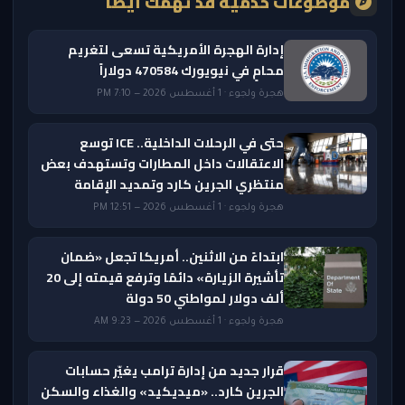
موضوعات خدمية قد تهمك أيضًا
إدارة الهجرة الأمريكية تسعى لتغريم
محامٍ في نيويورك 470584 دولاراً
هجرة ولجوء · 1 أغسطس 2026 — 7:10 PM
حتى في الرحلات الداخلية.. ICE توسع
الاعتقالات داخل المطارات وتستهدف بعض
منتظري الجرين كارد وتمديد الإقامة
هجرة ولجوء · 1 أغسطس 2026 — 12:51 PM
ابتداءً من الاثنين.. أمريكا تجعل «ضمان
تأشيرة الزيارة» دائمًا وترفع قيمته إلى 20
ألف دولار لمواطني 50 دولة
هجرة ولجوء · 1 أغسطس 2026 — 9:23 AM
قرار جديد من إدارة ترامب يغيّر حسابات
الجرين كارد.. «ميديكيد» والغذاء والسكن