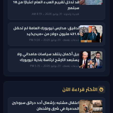
قد تدخل تقييم العبء العام اعتبارًا من 18
سبتمبر
هجرة ولجوء · 31 يوليو 2026 — 8:19 AM
تدقيق: مدارس نيويورك العامة لم تحصّل
431.6 مليون دولار من «ميديكيد
خدمات تهمك · 23 يوليو 2026 — 9:06 PM
بيل أكمان ينتقد سياسات مامداني ولا
يستبعد الترشح لرئاسة بلدية نيويورك
خدمات تهمك · 23 يوليو 2026 — 5:35 PM
الأكثر قراءة الآن
اعتقال مشتبه بإشعال أحد حرائق سبوكين
المدمرة في شرق واشنطن