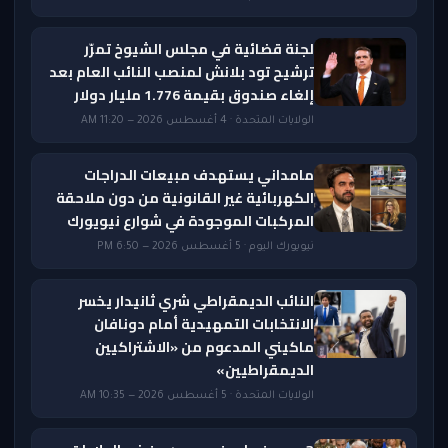
لجنة قضائية في مجلس الشيوخ تمرّر
ترشيح تود بلانش لمنصب النائب العام بعد
إلغاء صندوق بقيمة 1.776 مليار دولار
الولايات المتحدة · 4 أغسطس 2026 — 11:20 AM
مامداني يستهدف مبيعات الدراجات
الكهربائية غير القانونية من دون ملاحقة
المركبات الموجودة في شوارع نيويورك
نيويورك اليوم · 5 أغسطس 2026 — 6:50 PM
النائب الديمقراطي شري ثانيدار يخسر
الانتخابات التمهيدية أمام دونافان
ماكيني المدعوم من «الاشتراكيين
الديمقراطيين»
الولايات المتحدة · 5 أغسطس 2026 — 10:35 AM