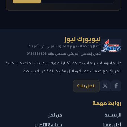
نيويورك نيوز
أخبار وخدمات تهم القارئ العربي في أمريكا
كيان إعلامي أمريكي مسجل برقم 0451351808
متابعة يومية سريعة وواضحة لأخبار نيويورك والولايات المتحدة والجالية
العربية، مع خدمات عملية ودلائل مفيدة بلغة عربية بسيطة.
اتصل بنا
روابط مهمة
الرئيسية
من نحن
أعلن معنا
سياسة التحرير