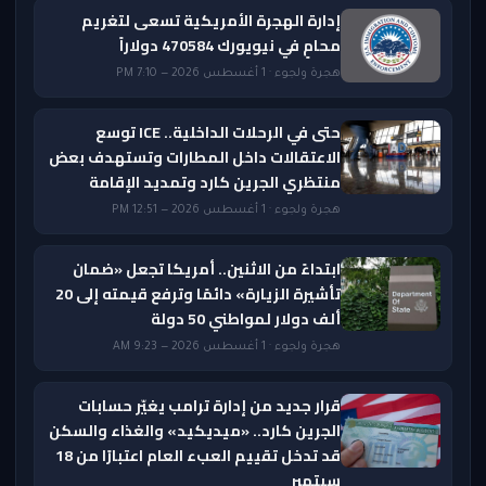
إدارة الهجرة الأمريكية تسعى لتغريم
محامٍ في نيويورك 470584 دولاراً
هجرة ولجوء · 1 أغسطس 2026 — 7:10 PM
حتى في الرحلات الداخلية.. ICE توسع
الاعتقالات داخل المطارات وتستهدف بعض
منتظري الجرين كارد وتمديد الإقامة
هجرة ولجوء · 1 أغسطس 2026 — 12:51 PM
ابتداءً من الاثنين.. أمريكا تجعل «ضمان
تأشيرة الزيارة» دائمًا وترفع قيمته إلى 20
ألف دولار لمواطني 50 دولة
هجرة ولجوء · 1 أغسطس 2026 — 9:23 AM
قرار جديد من إدارة ترامب يغيّر حسابات
الجرين كارد.. «ميديكيد» والغذاء والسكن
قد تدخل تقييم العبء العام اعتبارًا من 18
سبتمبر