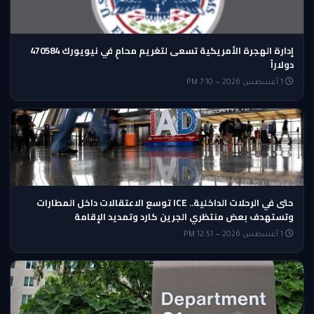
إدارة الهجرة الأمريكية تسعى لتغريم محامٍ في نيويورك 470584
دولاراً
1 أغسطس 2026 — 7:10 PM
حتى في الرحلات الداخلية.. ICE توسع الاعتقالات داخل المطارات
وتستهدف بعض منتظري الجرين كارد وتمديد الإقامة
1 أغسطس 2026 — 12:51 PM