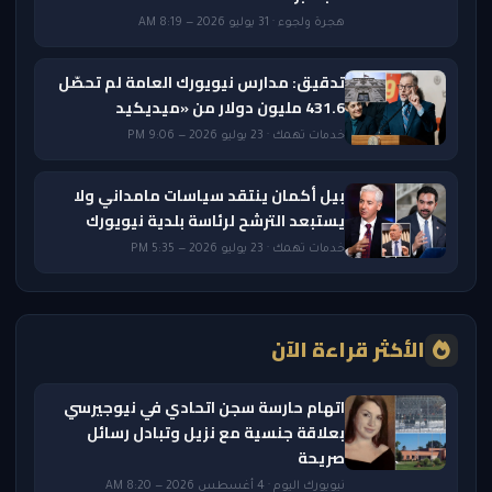
هجرة ولجوء · 31 يوليو 2026 — 8:19 AM
تدقيق: مدارس نيويورك العامة لم تحصّل
431.6 مليون دولار من «ميديكيد
خدمات تهمك · 23 يوليو 2026 — 9:06 PM
بيل أكمان ينتقد سياسات مامداني ولا
يستبعد الترشح لرئاسة بلدية نيويورك
خدمات تهمك · 23 يوليو 2026 — 5:35 PM
الأكثر قراءة الآن
اتهام حارسة سجن اتحادي في نيوجيرسي
بعلاقة جنسية مع نزيل وتبادل رسائل
صريحة
نيويورك اليوم · 4 أغسطس 2026 — 8:20 AM