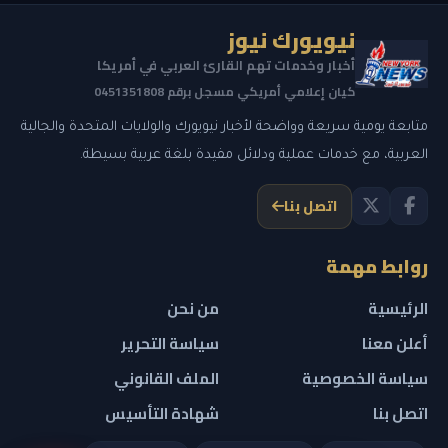
نيويورك نيوز
أخبار وخدمات تهم القارئ العربي في أمريكا
كيان إعلامي أمريكي مسجل برقم 0451351808
متابعة يومية سريعة وواضحة لأخبار نيويورك والولايات المتحدة والجالية
العربية، مع خدمات عملية ودلائل مفيدة بلغة عربية بسيطة.
اتصل بنا
روابط مهمة
الرئيسية
من نحن
أعلن معنا
سياسة التحرير
سياسة الخصوصية
الملف القانوني
اتصل بنا
شهادة التأسيس