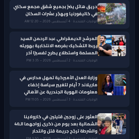
حريق هائل يضرّ بجميع شقق مجمع سكني
في كاليفورنيا ويهجّر عشرات السكان
الولايات المتحدة · 4 أغسطس 2026 — 12:20 AM
المرشح الديمقراطي عبد الرحمن السيد
يربط التشكيك بفرصه الانتخابية بهويته
المسلمة واستطلاع يطرح تفسيرًا آخر
الولايات المتحدة · 2 أغسطس 2026 — 3:35 PM
وزارة العدل الأميركية تمهل مدارس في
ماريلاند 7 أيام لتغيير سياسة إخفاء
معلومات الهوية الجندرية عن الأهالي
الولايات المتحدة · 3 أغسطس 2026 — 11:05 PM
العثور على زوجين قتيلين في كارولاينا
الشمالية بعد يوم من ذكرى زواجهما الـ40
والشرطة ترجّح جريمة قتل وانتحار
الولايات المتحدة · 3 أغسطس 2026 — 3:50 PM