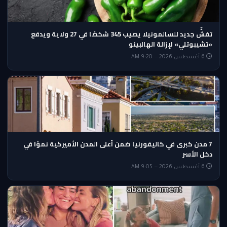
تفشٍّ جديد للسالمونيلا يصيب 345 شخصًا في 27 ولاية ويدفع
«تشيبوتلي» لإزالة الهالبينو
6 أغسطس 2026 — 9:20 AM
7 مدن كبرى في كاليفورنيا ضمن أعلى المدن الأميركية نموًا في
دخل الأسر
6 أغسطس 2026 — 9:05 AM