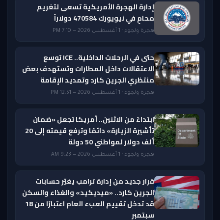
إدارة الهجرة الأمريكية تسعى لتغريم
محامٍ في نيويورك 470584 دولاراً
هجرة ولجوء · 1 أغسطس 2026 — 7:10 PM
حتى في الرحلات الداخلية.. ICE توسع
الاعتقالات داخل المطارات وتستهدف بعض
منتظري الجرين كارد وتمديد الإقامة
هجرة ولجوء · 1 أغسطس 2026 — 12:51 PM
ابتداءً من الاثنين.. أمريكا تجعل «ضمان
تأشيرة الزيارة» دائمًا وترفع قيمته إلى 20
ألف دولار لمواطني 50 دولة
هجرة ولجوء · 1 أغسطس 2026 — 9:23 AM
قرار جديد من إدارة ترامب يغيّر حسابات
الجرين كارد.. «ميديكيد» والغذاء والسكن
قد تدخل تقييم العبء العام اعتبارًا من 18
سبتمبر