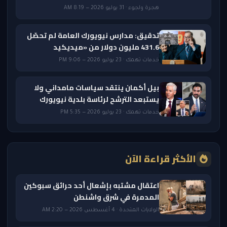
هجرة ولجوء · 31 يوليو 2026 — 8:19 AM
تدقيق: مدارس نيويورك العامة لم تحصّل
431.6 مليون دولار من «ميديكيد
خدمات تهمك · 23 يوليو 2026 — 9:06 PM
بيل أكمان ينتقد سياسات مامداني ولا
يستبعد الترشح لرئاسة بلدية نيويورك
خدمات تهمك · 23 يوليو 2026 — 5:35 PM
الأكثر قراءة الآن
اعتقال مشتبه بإشعال أحد حرائق سبوكين
المدمرة في شرق واشنطن
الولايات المتحدة · 4 أغسطس 2026 — 2:20 AM