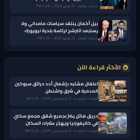
خدمات تهمك · 23 يوليو 2026 — 9:06 PM
بيل أكمان ينتقد سياسات مامداني ولا
يستبعد الترشح لرئاسة بلدية نيويورك
خدمات تهمك · 23 يوليو 2026 — 5:35 PM
الأكثر قراءة الآن
اعتقال مشتبه بإشعال أحد حرائق سبوكين
المدمرة في شرق واشنطن
الولايات المتحدة · 4 أغسطس 2026 — 2:20 AM
حريق هائل يضرّ بجميع شقق مجمع سكني
في كاليفورنيا ويهجّر عشرات السكان
الولايات المتحدة · 4 أغسطس 2026 — 12:20 AM