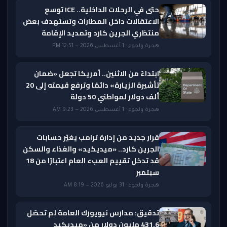
حتى في الرحلات الداخلية.. ICE توسع
الاعتقالات داخل المطارات وتستهدف بعض
منتظري الجرين كارد وتمديد الإقامة
هجرة ولجوء · 1 أغسطس 2026 — 12:51 PM
ابتداءً من الاثنين.. أمريكا تجعل «ضمان
تأشيرة الزيارة» دائمًا وترفع قيمته إلى 20
ألف دولار لمواطني 50 دولة
هجرة ولجوء · 1 أغسطس 2026 — 9:23 AM
قرار جديد من إدارة ترامب يغيّر حسابات
الجرين كارد.. «ميديكيد» والغذاء والسكن
قد تدخل تقييم العبء العام اعتبارًا من 18
سبتمبر
هجرة ولجوء · 31 يوليو 2026 — 8:19 AM
تدقيق: مدارس نيويورك العامة لم تحصّل
431.6 مليون دولار من «ميديكيد