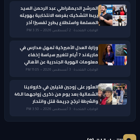
المرشح الديمقراطي عبد الرحمن السيد
يربط التشكيك بفرصه الانتخابية بهويته
المسلمة واستطلاع يطرح تفسيرًا آخر
الولايات المتحدة · 2 أغسطس 2026 — 3:35 PM
وزارة العدل الأميركية تمهل مدارس في
ماريلاند 7 أيام لتغيير سياسة إخفاء
معلومات الهوية الجندرية عن الأهالي
الولايات المتحدة · 3 أغسطس 2026 — 11:05 PM
العثور على زوجين قتيلين في كارولاينا
الشمالية بعد يوم من ذكرى زواجهما الـ40
والشرطة ترجّح جريمة قتل وانتحار
الولايات المتحدة · 3 أغسطس 2026 — 3:50 PM