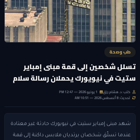
طب وصحة
تسلل شخصين إلى قمة مبنى إمباير
ستيت في نيويورك يحملان رسالة سلام
كتب: د. هشام رزق
1 يوليو 2026 — 12:47 PM
تحديث: 8 أغسطس 2026 — 10:51 AM
شهد مبنى إمباير ستيت في نيويورك حادثة غير معتادة
عندما تسلّق شخصان يرتديان ملابس داكنة إلى قمة