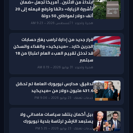
ابتداءً من الاثنين.. أمريكا تجعل «ضمان
تأشيرة الزيارة» دائمًا وترفع قيمته إلى 20
ألف دولار لمواطني 50 دولة
هجرة ولجوء · 1 أغسطس 2026 — 9:23 AM
قرار جديد من إدارة ترامب يغيّر حسابات
الجرين كارد.. «ميديكيد» والغذاء والسكن
قد تدخل تقييم العبء العام اعتبارًا من 18
سبتمبر
هجرة ولجوء · 31 يوليو 2026 — 8:19 AM
تدقيق: مدارس نيويورك العامة لم تحصّل
431.6 مليون دولار من «ميديكيد
خدمات تهمك · 23 يوليو 2026 — 9:06 PM
بيل أكمان ينتقد سياسات مامداني ولا
يستبعد الترشح لرئاسة بلدية نيويورك
خدمات تهمك · 23 يوليو 2026 — 5:35 PM