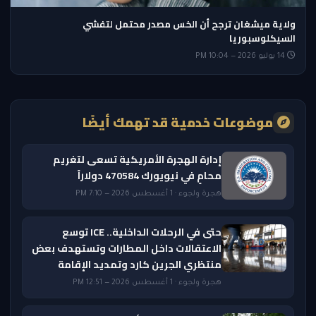
ولاية ميشغان ترجح أن الخس مصدر محتمل لتفشي
السيكلوسبوريا
14 يوليو 2026 — 10:04 PM
موضوعات خدمية قد تهمك أيضًا
إدارة الهجرة الأمريكية تسعى لتغريم
محامٍ في نيويورك 470584 دولاراً
هجرة ولجوء · 1 أغسطس 2026 — 7:10 PM
حتى في الرحلات الداخلية.. ICE توسع
الاعتقالات داخل المطارات وتستهدف بعض
منتظري الجرين كارد وتمديد الإقامة
هجرة ولجوء · 1 أغسطس 2026 — 12:51 PM