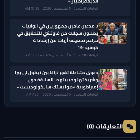
الديمقراطيين»
الولايات المتحدة · 5 أغسطس 2026 — 10:35 AM
3 مدعين عامين جمهوريين في الولايات
يطلبون سجلات من فاوتشي للتحقيق في
مزاعم تحقيقه أرباحًا من إرشادات
كوفيد-19
الولايات المتحدة · 6 أغسطس 2026 — 11:50 AM
دعوى متبادلة تفجر نزاعًا بين نيكول لي بيرا
وشريكتها وحبيبتهما السابقة حول
إمبراطورية «هوليستك سايكولوجيست»
الولايات المتحدة · 6 أغسطس 2026 — 7:20 AM
التعليقات (0)