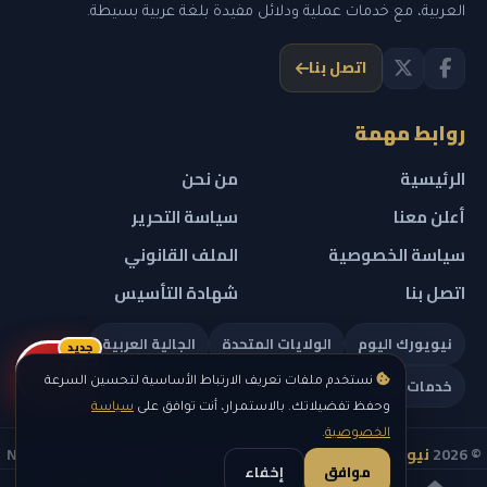
العربية، مع خدمات عملية ودلائل مفيدة بلغة عربية بسيطة.
اتصل بنا
روابط مهمة
الرئيسية
من نحن
أعلن معنا
سياسة التحرير
سياسة الخصوصية
الملف القانوني
اتصل بنا
شهادة التأسيس
نيويورك اليوم
الولايات المتحدة
الجالية العربية
جديد
ريلز
خدمات تهمك
نستخدم ملفات تعريف الارتباط الأساسية لتحسين السرعة
وحفظ تفضيلاتك. بالاستمرار، أنت توافق على
سياسة
الخصوصية
.
© 2026
نيويورك نيوز
— جميع الحقوق محفوظة — NEW YORK NEWS
موافق
إخفاء
IN ARABIC LLC — رقم التسجيل 0451351808