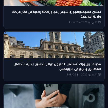
تفشي السيكلوسبورياسيس يتجاوز 6000 إصابة في أكثر من 30
ولاية أمريكية
16 يوليو 2026 — 6:15 AM
مدينة نيويورك تستثمر ٢٠ مليون دولار لتحسين رعاية الأطفال
المصابين بالربو في البرونكس
14 يوليو 2026 — 10:34 PM