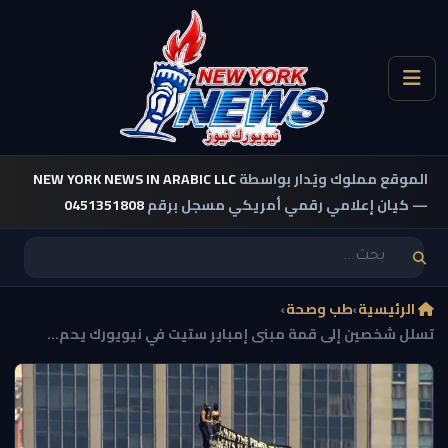
الموقع مملوك ويُدار بواسطة
NEW YORK NEWS IN ARABIC LLC
— كيان إعلامي رقمي أمريكي مسجل برقم
0451351808
الرئيسية
›
طب وصحة
›
تسلل شخصين إلى قمة مبنى إمباير ستيت في نيويورك يحم...