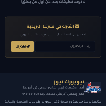
لا توجد تعليقات بعد. كن أول من يعلق!
اشترك في نشرتنا البريدية
احصل على أهم الأخبار مباشرة في بريدك الإلكتروني
اشتراك
نيويورك نيوز
أخبار وخدمات تهم القارئ العربي في أمريكا
كيان إعلامي أمريكي مسجل برقم 0451351808
متابعة يومية سريعة وواضحة لأخبار نيويورك والولايات المتحدة والجالية