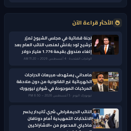
الأكثر قراءة الآن
لجنة قضائية في مجلس الشيوخ تمرّر
ترشيح تود بلانش لمنصب النائب العام بعد
إلغاء صندوق بقيمة 1.776 مليار دولار
الولايات المتحدة · 4 أغسطس 2026 — 11:20 AM
مامداني يستهدف مبيعات الدراجات
الكهربائية غير القانونية من دون ملاحقة
المركبات الموجودة في شوارع نيويورك
نيويورك اليوم · 5 أغسطس 2026 — 6:50 PM
النائب الديمقراطي شري ثانيدار يخسر
الانتخابات التمهيدية أمام دونافان
ماكيني المدعوم من «الاشتراكيين