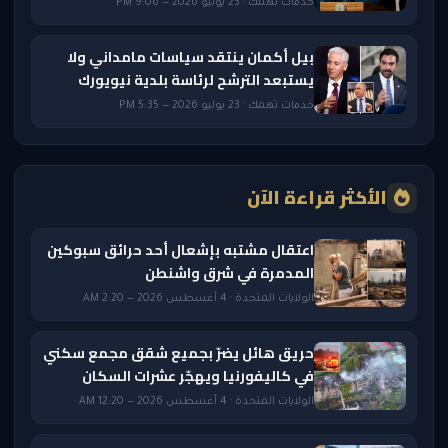
خدمات تهمك · 23 يوليو 2026 — 9:06 PM
بيل أكمان ينتقد سياسات مامداني ولا
يستبعد الترشح لرئاسة بلدية نيويورك
خدمات تهمك · 23 يوليو 2026 — 5:35 PM
الأكثر قراءة الآن
اعتقال مشتبه بإشعال أحد حرائق سبوكين
المدمرة في شرق واشنطن
الولايات المتحدة · 4 أغسطس 2026 — 2:20 AM
حريق هائل يضرّ بجميع شقق مجمع سكني
في كاليفورنيا ويهجّر عشرات السكان
الولايات المتحدة · 4 أغسطس 2026 — 12:20 AM