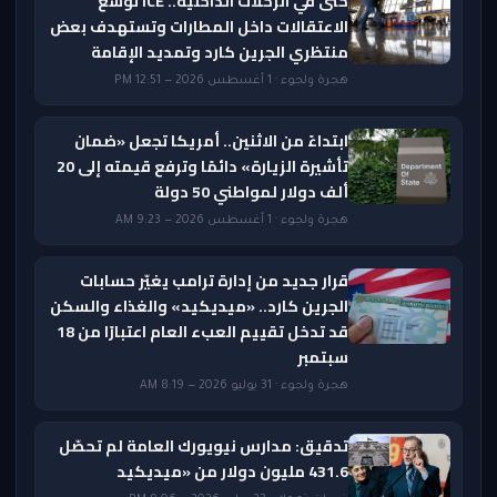
حتى في الرحلات الداخلية.. ICE توسع
الاعتقالات داخل المطارات وتستهدف بعض
منتظري الجرين كارد وتمديد الإقامة
هجرة ولجوء · 1 أغسطس 2026 — 12:51 PM
ابتداءً من الاثنين.. أمريكا تجعل «ضمان
تأشيرة الزيارة» دائمًا وترفع قيمته إلى 20
ألف دولار لمواطني 50 دولة
هجرة ولجوء · 1 أغسطس 2026 — 9:23 AM
قرار جديد من إدارة ترامب يغيّر حسابات
الجرين كارد.. «ميديكيد» والغذاء والسكن
قد تدخل تقييم العبء العام اعتبارًا من 18
سبتمبر
هجرة ولجوء · 31 يوليو 2026 — 8:19 AM
تدقيق: مدارس نيويورك العامة لم تحصّل
431.6 مليون دولار من «ميديكيد