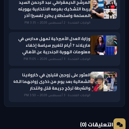
المرشح الديمقراطي عبد الرحمن السيد
يربط التشكيك بفرصه الانتخابية بهويته
المسلمة واستطلاع يطرح تفسيرًا آخر
الولايات المتحدة · 2 أغسطس 2026 — 3:35 PM
وزارة العدل الأميركية تمهل مدارس في
ماريلاند 7 أيام لتغيير سياسة إخفاء
معلومات الهوية الجندرية عن الأهالي
الولايات المتحدة · 3 أغسطس 2026 — 11:05 PM
العثور على زوجين قتيلين في كارولاينا
الشمالية بعد يوم من ذكرى زواجهما الـ40
والشرطة ترجّح جريمة قتل وانتحار
الولايات المتحدة · 3 أغسطس 2026 — 3:50 PM
التعليقات (0)