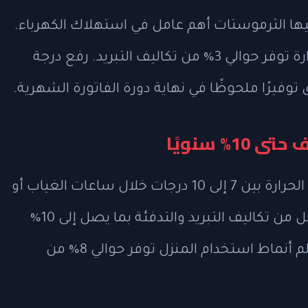
ليها الثرموستات أهم عامل في استهلاك الكهرباء.
كل درجة مئوية يتم رفعها على منظم الحرارة توفر حوالي 3% من تكاليف التبريد. رفع درجة
% سنويًا
ضبط منظم الحرارة ليعمل على رفع درجة الحرارة بين 7 إلى 10 درجات خلال ساعات الغياب أو
النوم، أي نحو 8 ساعات يوميًا، يمكن أن يقلل من تكاليف التبريد والتدفئة بما يصل إلى 10%
سنويًا. أجهزة الثرموستات الذكية التي تتعلم أنماط استخدام المنزل توفر حوالي 8% من