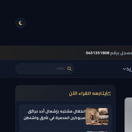
مسجل برقم
0451351808
يد
يتابعه القراء الآن
اعتقال مشتبه بإشعال أحد حرائق
سبوكين المدمرة في شرق واشنطن