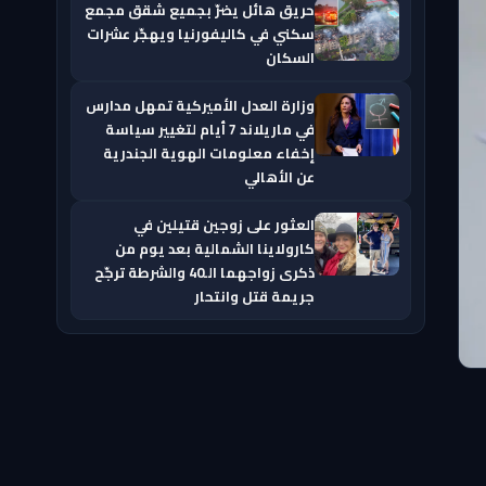
حريق هائل يضرّ بجميع شقق مجمع
سكني في كاليفورنيا ويهجّر عشرات
السكان
وزارة العدل الأميركية تمهل مدارس
في ماريلاند 7 أيام لتغيير سياسة
إخفاء معلومات الهوية الجندرية
عن الأهالي
العثور على زوجين قتيلين في
كارولاينا الشمالية بعد يوم من
ذكرى زواجهما الـ40 والشرطة ترجّح
جريمة قتل وانتحار