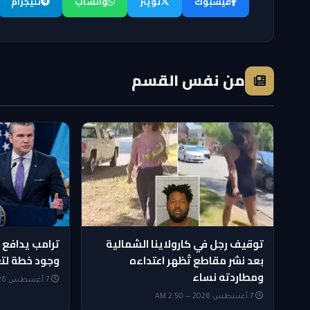
فيسبوك
تويتر
واتساب
تليجرام
من نفس القسم
توقيف رجل في كارولاينا الشمالية
ترامب يدافع
بعد نشر مقاطع تُظهر اعتداءه
وجود خطة لتغ
ومطاردته نساء
7 أغسطس 2026 — 2:20 AM
7 أغسطس 2026 — 2:50 AM