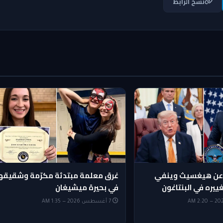
نسخ الرابط
 عن هيغسيث وينفي
غرق معلمة مبتدئة مكرّمة وشقيقه
ييره في البنتاغون
في بحيرة ميشيغان
7 أغسطس 2026 — 1:35 AM