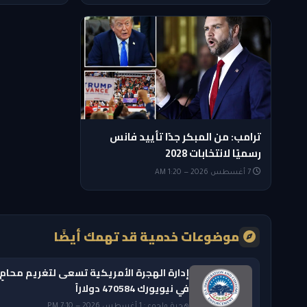
ترامب: من المبكر جدًا تأييد فانس
رسميًا لانتخابات 2028
7 أغسطس 2026 — 1:20 AM
موضوعات خدمية قد تهمك أيضًا
إدارة الهجرة الأمريكية تسعى لتغريم محامٍ
في نيويورك 470584 دولاراً
هجرة ولجوء · 1 أغسطس 2026 — 7:10 PM