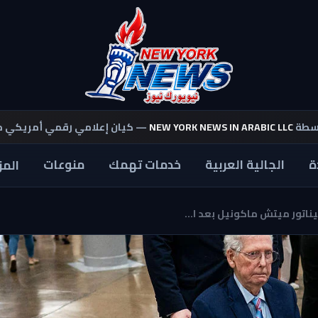
اسطة
NEW YORK NEWS IN ARABIC LLC
— كيان إعلامي رقمي أمريكي 
ة
الجالية العربية
خدمات تهمك
منوعات
المز
تور ميتش ماكونيل بعد ا...