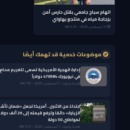
اتهام سباح جامعي بقتل حارس أمن
بزجاجة مياه في منتجع بهاواي
9 أغسطس 2026 — 5:35 AM
موضوعات خدمية قد تهمك أيضًا
إدارة الهجرة الأمريكية تسعى لتغريم محامٍ
في نيويورك 470584 دولاراً
هجرة ولجوء · 1 أغسطس 2026 — 7:10 PM
ابتداءً من الاثنين.. أمريكا تجعل «ضمان تأشي
الزيارة» دائمًا وترفع قيمته إلى 20 ألف دول
لمواطني 50 دولة
هجرة ولجوء · 1 أغسطس 2026 — 9:23 AM