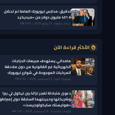
تدقيق: مدارس نيويورك العامة لم تحصّل
431.6 مليون دولار من «ميديكيد
خدمات تهمك · 23 يوليو 2026 — 9:06 PM
الأكثر قراءة الآن
مامداني يستهدف مبيعات الدراجات
الكهربائية غير القانونية من دون ملاحقة
المركبات الموجودة في شوارع نيويورك
نيويورك اليوم · 5 أغسطس 2026 — 6:50 PM
دعوى متبادلة تفجر نزاعًا بين نيكول لي بيرا
وشريكتها وحبيبتهما السابقة حول إمبراطو
«هوليستك سايكولوجيست»
الولايات المتحدة · 6 أغسطس 2026 — 7:20 AM