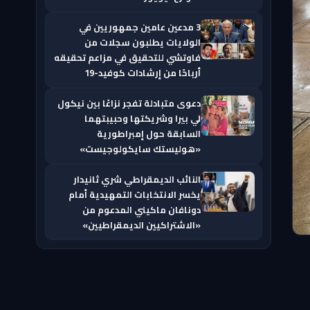
3 مدعين عامين جمهوريين في
الولايات يطلبون سجلات من
فاوتشي للتحقيق في مزاعم تحقيقه
أرباحًا من إرشادات كوفيد-19
دعوى متبادلة تفجر نزاعًا بين نيكول
لي بيرا وشريكتها وحبيبتهما
السابقة حول إمبراطورية
«هوليستك سايكولوجيست»
النائب الديمقراطي شري ثانيدار
يخسر الانتخابات التمهيدية أمام
دونافان ماكيني المدعوم من
«الاشتراكيين الديمقراطيين»