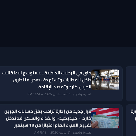
حتى في الرحلات الداخلية.. ICE توسع الاعتقالات
داخل المطارات وتستهدف بعض منتظري
الجرين كارد وتمديد الإقامة
هجرة ولجوء · 1 أغسطس 2026 — 12:51 PM
رة
قرار جديد من إدارة ترامب يغيّر حسابات الجرين
ار
كارد.. «ميديكيد» والغذاء والسكن قد تدخل
تقييم العبء العام اعتبارًا من 18 سبتمبر
هجرة ولجوء · 31 يوليو 2026 — 8:19 AM