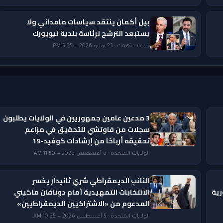
بيل أكمان ينتقد سياسات مامداني ولا
يستبعد الترشح لرئاسة بلدية نيويورك
خدمات تهمك · 23 يوليو 2026 — 5:35 PM
3 مدعين عامين جمهوريين في الولايات يطلبون
سجلات من فاوتشي للتحقيق في مزاعم
تحقيقه أرباحًا من إرشادات كوفيد-19
الولايات المتحدة · 6 أغسطس 2026 — 11:50 AM
النائب الديمقراطي شري ثانيدار يخسر
رية
الانتخابات التمهيدية أمام دونافان ماكيني
المدعوم من «الاشتراكيين الديمقراطيين»
الولايات المتحدة · 5 أغسطس 2026 — 10:35 AM