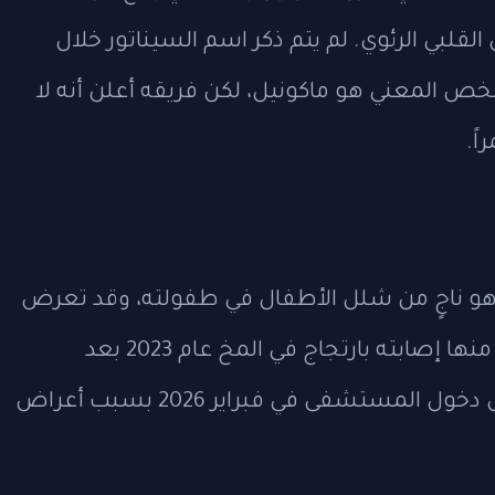
قلبي الرئوي. لم يتم ذكر اسم السيناتور خلال
شخص المعني هو ماكونيل، لكن فريقه أعلن أنه لا
ً.
اكونيل، البالغ من العمر 84 عاماً، هو ناجٍ من شلل الأطفال في طفولته، وقد تعرض
لعدة مشاكل صحية في السنوات الأخيرة، منها إصابته بارتجاج في المخ عام 2023 بعد
سقوط، وحالات تجمد مؤقتة، بالإضافة إلى دخول المستشفى في فبراير 2026 بسبب أعراض