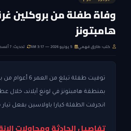
وفاة طفلة من بروكلين غرقً
هامبتونز
كتب: طارق فهمي
5 يوليو 2026 — 3:17 AM
تحديث: 7 أغسطس 2026 — 5:57 PM
توفيت طفلة تبلغ 
بمنطقة هامبتونز في لونغ آيلاند، خلال عط
انجرفت الطفلة كيارا باولاسين بفعل تيار م
تفاصيل الحادثة ومحاولات الإنق