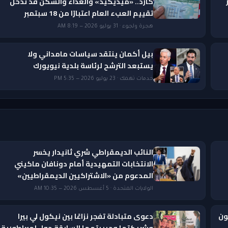
ار
كارد.. «ميديكيد» والغذاء والسكن قد تدخل
تقييم العبء العام اعتبارًا من 18 سبتمبر
هجرة ولجوء · 31 يوليو 2026 — 8:19 AM
بيل أكمان ينتقد سياسات مامداني ولا
يستبعد الترشح لرئاسة بلدية نيويورك
خدمات تهمك · 23 يوليو 2026 — 5:35 PM
النائب الديمقراطي شري ثانيدار يخسر
الانتخابات التمهيدية أمام دونافان ماكيني
المدعوم من «الاشتراكيين الديمقراطيين»
الولايات المتحدة · 5 أغسطس 2026 — 10:35 AM
ون
دعوى متبادلة تفجر نزاعًا بين نيكول لي بيرا