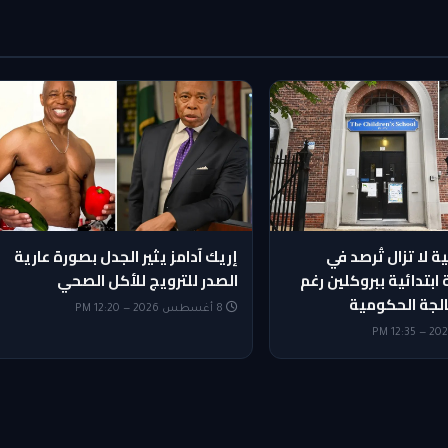
ة لا تزال تُرصد في
إريك آدامز يثير الجدل بصورة عارية
بتدائية ببروكلين رغم
الصدر للترويج للأكل الصحي
الجة الحكومية
8 أغسطس 2026 — 12:20 PM