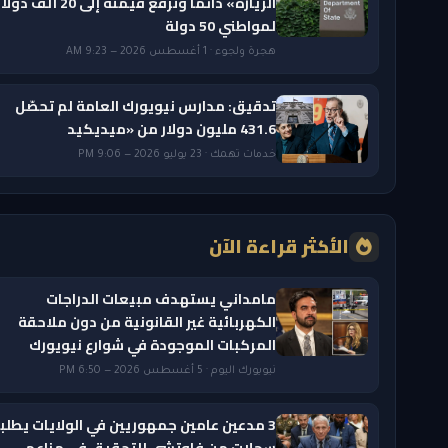
الزيارة» دائمًا وترفع قيمته إلى 20 ألف دول
لمواطني 50 دولة
هجرة ولجوء · 1 أغسطس 2026 — 9:23 AM
تدقيق: مدارس نيويورك العامة لم تحصّل
431.6 مليون دولار من «ميديكيد
خدمات تهمك · 23 يوليو 2026 — 9:06 PM
الأكثر قراءة الآن
مامداني يستهدف مبيعات الدراجات
الكهربائية غير القانونية من دون ملاحقة
المركبات الموجودة في شوارع نيويورك
نيويورك اليوم · 5 أغسطس 2026 — 6:50 PM
3 مدعين عامين جمهوريين في الولايات يطلب