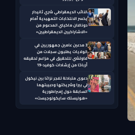
النائب الديمقراطي شري ثانيدار
يخسر الانتخابات التمهيدية أمام
دونافان ماكيني المدعوم من
«الاشتراكيين الديمقراطيين»
3 مدعين عامين جمهوريين في
الولايات يطلبون سجلات من
فاوتشي للتحقيق في مزاعم تحقيقه
أرباحًا من إرشادات كوفيد-19
دعوى متبادلة تفجر نزاعًا بين نيكول
لي بيرا وشريكتها وحبيبتهما
السابقة حول إمبراطورية
«هوليستك سايكولوجيست»