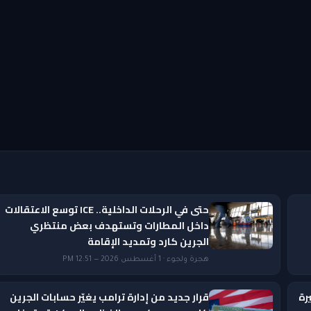
حتى في الرحلات الداخلية.. ICE توسع الاعتقالات
داخل المطارات وتستهدف بعض منتظري
الجرين كارد وتمديد الإقامة
هجرة ولجوء · 1 أغسطس 2026 — 12:51 PM
رة
قرار جديد من إدارة ترامب يغيّر حسابات الجرين