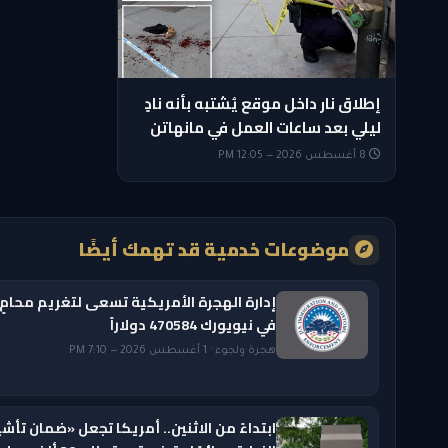
إطلاق نار داخل موقع يُشتبه بأنه نادٍ
ليلي بعد ساعات العمل في مانهاتن
8 أغسطس 2026 — 12:05 PM
موضوعات خدمية قد تهمك أيضًا
إدارة الهجرة الأمريكية تسعى لتغريم محامٍ
في نيويورك 470584 دولاراً
هجرة ولجوء · 1 أغسطس 2026 — 7:10 PM
ابتداءً من الاثنين.. أمريكا تجعل «ضمان تأشي