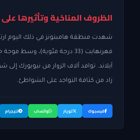
الظروف المناخية وتأثيرها على 
فهرنهايت (33 درجة مئوية)، وسط
آيلاند. توافد آلاف الزوار من نيويورك إلى
زاد من كثافة التواجد على الشواطئ.
فيسبوك
تويتر
واتساب
تليجرام