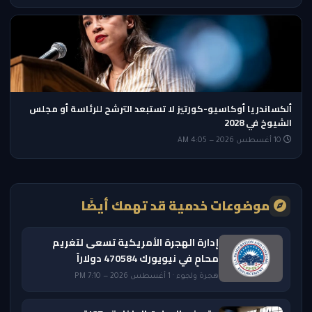
ألكساندريا أوكاسيو-كورتيز لا تستبعد الترشح للرئاسة أو مجلس
الشيوخ في 2028
10 أغسطس 2026 — 4:05 AM
موضوعات خدمية قد تهمك أيضًا
إدارة الهجرة الأمريكية تسعى لتغريم
محامٍ في نيويورك 470584 دولاراً
هجرة ولجوء · 1 أغسطس 2026 — 7:10 PM