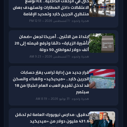
حتى في الرحلات الداخلية.. ICE توسع
الاعتقالات داخل المطارات وتستهدف بعض
منتظري الجرين كارد وتمديد الإقامة
هجرة ولجوء · 1 أغسطس 2026 — 12:51 PM
ابتداءً من الاثنين.. أمريكا تجعل «ضمان
تأشيرة الزيارة» دائمًا وترفع قيمته إلى 20
ألف دولار لمواطني 50 دولة
هجرة ولجوء · 1 أغسطس 2026 — 9:23 AM
قرار جديد من إدارة ترامب يغيّر حسابات
الجرين كارد.. «ميديكيد» والغذاء والسكن
قد تدخل تقييم العبء العام اعتبارًا من 18
سبتمبر
هجرة ولجوء · 31 يوليو 2026 — 8:19 AM
تدقيق: مدارس نيويورك العامة لم تحصّل
431.6 مليون دولار من «ميديكيد