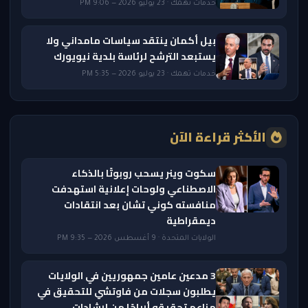
خدمات تهمك · 23 يوليو 2026 — 9:06 PM
بيل أكمان ينتقد سياسات مامداني ولا
يستبعد الترشح لرئاسة بلدية نيويورك
خدمات تهمك · 23 يوليو 2026 — 5:35 PM
الأكثر قراءة الآن
سكوت وينر يسحب روبوتًا بالذكاء
الاصطناعي ولوحات إعلانية استهدفت
منافسته كوني تشان بعد انتقادات
ديمقراطية
الولايات المتحدة · 9 أغسطس 2026 — 9:35 PM
3 مدعين عامين جمهوريين في الولايات
يطلبون سجلات من فاوتشي للتحقيق في
مزاعم تحقيقه أرباحًا من إرشادات