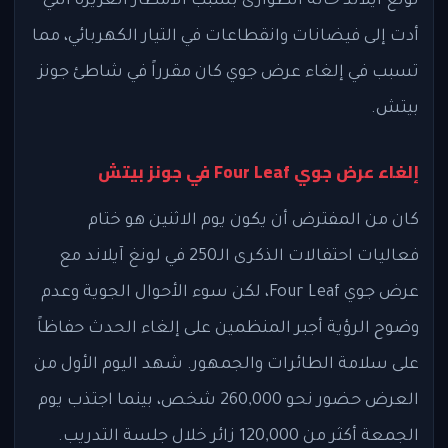
لونغ آيلاند حالة الطوارئ بسبب الأمطار الغزيرة التي
أدت إلى فيضانات وانقطاعات في التيار الكهربائي، مما
تسبب في إلغاء عرض جوي كان مقرراً في شاطئ جونز
بيتش.
إلغاء عرض جوي Four Leaf في جونز بيتش
كان من المفترض أن يكون يوم الاثنين هو ختام
فعاليات احتفالات الذكرى الـ250 في لونغ آيلاند مع
عرض جوي Four Leaf، لكن سوء الأحوال الجوية وعدم
وضوح الرؤية أجبر المنظمين على إلغاء الحدث حفاظاً
على سلامة الطائرات والجمهور. شهد اليوم الأول من
العرض حضور نحو 260,000 شخص، بينما اجتذب يوم
الجمعة أكثر من 120,000 زائر خلال جلسة التدريب.