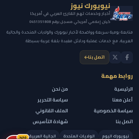
نيويورك نيوز
أخبار وخدمات تهم القارئ العربي في أمريكا
كيان إعلامي أمريكي مسجل برقم 0451351808
متابعة يومية سريعة وواضحة لأخبار نيويورك والولايات المتحدة والجالية
العربية، مع خدمات عملية ودلائل مفيدة بلغة عربية بسيطة.
اتصل بنا
روابط مهمة
الرئيسية
من نحن
أعلن معنا
سياسة التحرير
سياسة الخصوصية
الملف القانوني
اتصل بنا
شهادة التأسيس
نيويورك اليوم
الولايات المتحدة
الجالية العربية
جديد