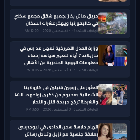
حريق هائل يضرّ بجميع شقق مجمع سكني
في كاليفورنيا ويهجّر عشرات السكان
الولايات المتحدة · 4 أغسطس 2026 — 12:20 AM
وزارة العدل الأميركية تمهل مدارس في
ماريلاند 7 أيام لتغيير سياسة إخفاء
معلومات الهوية الجندرية عن الأهالي
الولايات المتحدة · 3 أغسطس 2026 — 11:05 PM
العثور على زوجين قتيلين في كارولاينا
الشمالية بعد يوم من ذكرى زواجهما الـ40
والشرطة ترجّح جريمة قتل وانتحار
الولايات المتحدة · 3 أغسطس 2026 — 3:50 PM
اتهام حارسة سجن اتحادي في نيوجيرسي
بعلاقة جنسية مع نزيل وتبادل رسائل