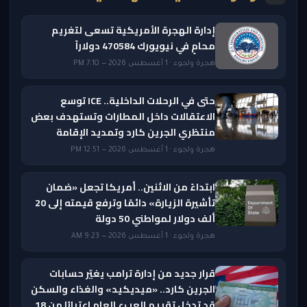
إدارة الهجرة الأمريكية تسعى لتغريم
محامٍ في نيويورك 470584 دولاراً
هجرة ولجوء · 1 أغسطس 2026 — 7:10 PM
حتى في الرحلات الداخلية.. ICE توسع
الاعتقالات داخل المطارات وتستهدف بعض
منتظري الجرين كارد وتمديد الإقامة
هجرة ولجوء · 1 أغسطس 2026 — 12:51 PM
ابتداءً من الاثنين.. أمريكا تجعل «ضمان
تأشيرة الزيارة» دائمًا وترفع قيمته إلى 20
ألف دولار لمواطني 50 دولة
هجرة ولجوء · 1 أغسطس 2026 — 9:23 AM
قرار جديد من إدارة ترامب يغيّر حسابات
الجرين كارد.. «ميديكيد» والغذاء والسكن
قد تدخل تقييم العبء العام اعتبارًا من 18