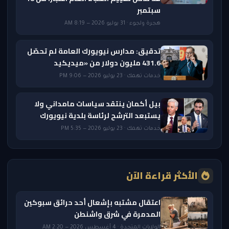
سبتمبر
هجرة ولجوء · 31 يوليو 2026 — 8:19 AM
تدقيق: مدارس نيويورك العامة لم تحصّل
431.6 مليون دولار من «ميديكيد
خدمات تهمك · 23 يوليو 2026 — 9:06 PM
بيل أكمان ينتقد سياسات مامداني ولا
يستبعد الترشح لرئاسة بلدية نيويورك
خدمات تهمك · 23 يوليو 2026 — 5:35 PM
الأكثر قراءة الآن
اعتقال مشتبه بإشعال أحد حرائق سبوكين
المدمرة في شرق واشنطن
الولايات المتحدة · 4 أغسطس 2026 — 2:20 AM