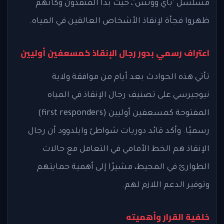
مسلسل "باي ووتش"، حيث بدا المنقذون وكأنهم
ظهروا فجأة لإنقاذ الأشخاص العالقين في المياه.
اعتراف رسمي بدور رجال الإنقاذ كمسعفين أوليين
تأتي هذه الحوادث بعد أيام من موافقة ولاية
نيوجيرسي على تصنيف رجال الإنقاذ في المياه
المفتوحة كمسعفين أوليين (first responders)
رسميًا. وأكد قائد دوريات شواطئ وايلدوود أن رجال
الإنقاذ هم الخط الأمامي في التعامل مع حالات
الطوارئ في المحيط، مشيرًا إلى أهمية حمايتهم
وتوفير الدعم اللازم لهم.
خلفية القرار وأهميته