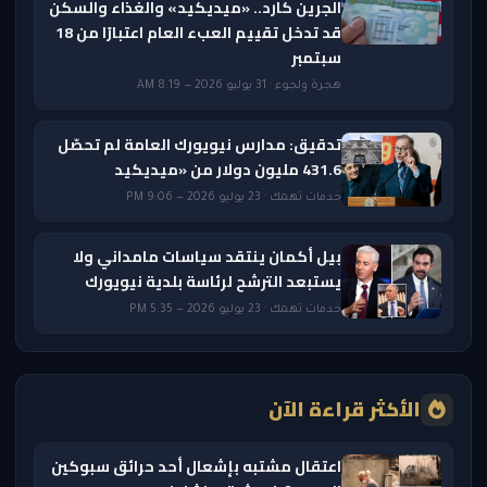
الجرين كارد.. «ميديكيد» والغذاء والسكن
قد تدخل تقييم العبء العام اعتبارًا من 18
سبتمبر
هجرة ولجوء · 31 يوليو 2026 — 8:19 AM
تدقيق: مدارس نيويورك العامة لم تحصّل
431.6 مليون دولار من «ميديكيد
خدمات تهمك · 23 يوليو 2026 — 9:06 PM
بيل أكمان ينتقد سياسات مامداني ولا
يستبعد الترشح لرئاسة بلدية نيويورك
خدمات تهمك · 23 يوليو 2026 — 5:35 PM
الأكثر قراءة الآن
اعتقال مشتبه بإشعال أحد حرائق سبوكين