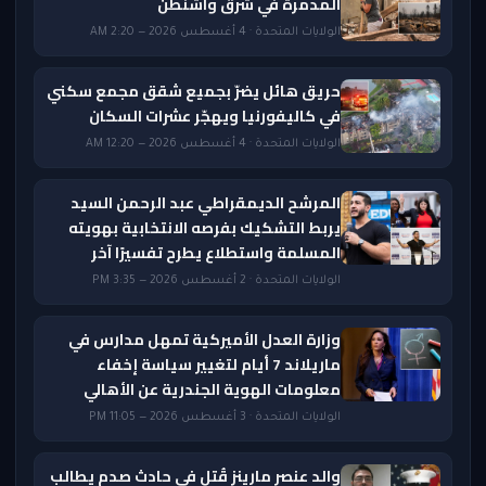
المدمرة في شرق واشنطن
الولايات المتحدة · 4 أغسطس 2026 — 2:20 AM
حريق هائل يضرّ بجميع شقق مجمع سكني
في كاليفورنيا ويهجّر عشرات السكان
الولايات المتحدة · 4 أغسطس 2026 — 12:20 AM
المرشح الديمقراطي عبد الرحمن السيد
يربط التشكيك بفرصه الانتخابية بهويته
المسلمة واستطلاع يطرح تفسيرًا آخر
الولايات المتحدة · 2 أغسطس 2026 — 3:35 PM
وزارة العدل الأميركية تمهل مدارس في
ماريلاند 7 أيام لتغيير سياسة إخفاء
معلومات الهوية الجندرية عن الأهالي
الولايات المتحدة · 3 أغسطس 2026 — 11:05 PM
والد عنصر مارينز قُتل في حادث صدم يطالب