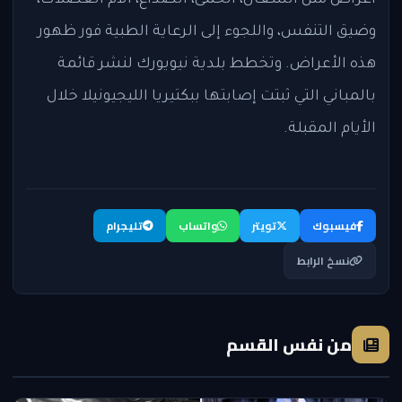
أعراض مثل السعال، الحمى، الصداع، آلام العضلات،
وضيق التنفس، واللجوء إلى الرعاية الطبية فور ظهور
هذه الأعراض. وتخطط بلدية نيويورك لنشر قائمة
بالمباني التي ثبتت إصابتها ببكتيريا الليجيونيلا خلال
الأيام المقبلة.
فيسبوك
تويتر
واتساب
تليجرام
نسخ الرابط
من نفس القسم