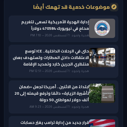
موضوعات خدمية قد تهمك أيضًا
إدارة الهجرة الأمريكية تسعى لتغريم
محامٍ في نيويورك 470584 دولاراً
هجرة ولجوء · 1 أغسطس 2026 — 7:10 PM
حتى في الرحلات الداخلية.. ICE توسع
الاعتقالات داخل المطارات وتستهدف بعض
منتظري الجرين كارد وتمديد الإقامة
هجرة ولجوء · 1 أغسطس 2026 — 12:51 PM
ابتداءً من الاثنين.. أمريكا تجعل «ضمان
تأشيرة الزيارة» دائمًا وترفع قيمته إلى 20
ألف دولار لمواطني 50 دولة
هجرة ولجوء · 1 أغسطس 2026 — 9:23 AM
قرار جديد من إدارة ترامب يغيّر حسابات