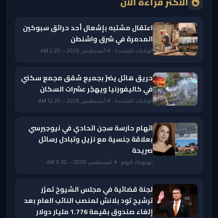
الأكثر قراءة الآن
اعتقال مشتبه بإشعال أحد حرائق سبوكين
المدمرة في شرق واشنطن
الولايات المتحدة · 4 أغسطس 2026 — 2:20 AM
حريق هائل يضرّ بجميع شقق مجمع سكني
في كاليفورنيا ويهجّر عشرات السكان
الولايات المتحدة · 4 أغسطس 2026 — 12:20 AM
اتهام حارسة سجن اتحادي في نيوجيرسي
بعلاقة جنسية مع نزيل وتبادل رسائل
صريحة
نيويورك اليوم · 4 أغسطس 2026 — 8:20 AM
لجنة قضائية في مجلس الشيوخ تمرّر
ترشيح تود بلانش لمنصب النائب العام بعد
إلغاء صندوق بقيمة 1.776 مليار دولار