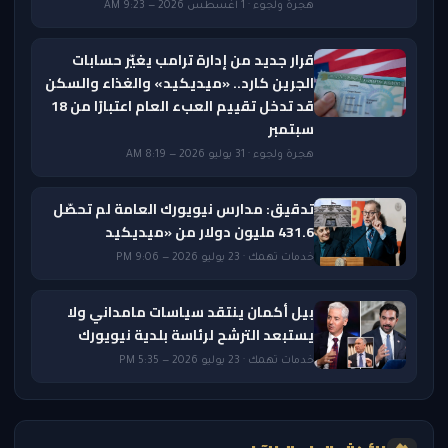
هجرة ولجوء · 1 أغسطس 2026 — 9:23 AM
قرار جديد من إدارة ترامب يغيّر حسابات
الجرين كارد.. «ميديكيد» والغذاء والسكن
قد تدخل تقييم العبء العام اعتبارًا من 18
سبتمبر
هجرة ولجوء · 31 يوليو 2026 — 8:19 AM
تدقيق: مدارس نيويورك العامة لم تحصّل
431.6 مليون دولار من «ميديكيد
خدمات تهمك · 23 يوليو 2026 — 9:06 PM
بيل أكمان ينتقد سياسات مامداني ولا
يستبعد الترشح لرئاسة بلدية نيويورك
خدمات تهمك · 23 يوليو 2026 — 5:35 PM