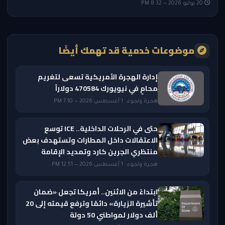
20 يوليو 2026 — 8:32 PM
موضوعات خدمية قد تهمك أيضًا
إدارة الهجرة الأمريكية تسعى لتغريم
محامٍ في نيويورك 470584 دولاراً
هجرة ولجوء · 1 أغسطس 2026 — 7:10 PM
حتى في الرحلات الداخلية.. ICE توسع
الاعتقالات داخل المطارات وتستهدف بعض
منتظري الجرين كارد وتمديد الإقامة
هجرة ولجوء · 1 أغسطس 2026 — 12:51 PM
ابتداءً من الاثنين.. أمريكا تجعل «ضمان
تأشيرة الزيارة» دائمًا وترفع قيمته إلى 20
ألف دولار لمواطني 50 دولة