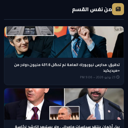
من نفس القسم
تدقيق: مدارس نيويورك العامة لم تحصّل 431.6 مليون دولار من
«ميديكيد
23 يوليو 2026 — 9:06 PM
بيل أكمان ينتقد سياسات مامداني ولا يستبعد الترشح لرئاسة