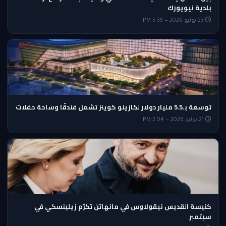
بلدية نيويورك
23 يوليو 2026 — 5:35 PM
توسعة بـ5.5 مليار دولار لكازينو كوينز تشمل فندقًا وساحة حفلات
21 يوليو 2026 — 2:04 PM
كنيسة القديس نيقولاوس في مانهاتن تكرّم زيلينسكي في
سبتمبر