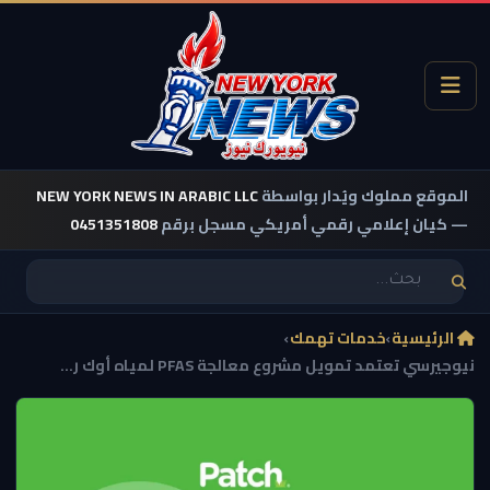
الموقع مملوك ويُدار بواسطة
NEW YORK NEWS IN ARABIC LLC
— كيان إعلامي رقمي أمريكي مسجل برقم
0451351808
الرئيسية
›
خدمات تهمك
›
نيوجيرسي تعتمد تمويل مشروع معالجة PFAS لمياه أوك ر...