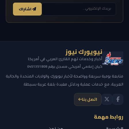
اشتراك
نيويورك نيوز
أخبار وخدمات تهم القارئ العربي في أمريكا
كيان إعلامي أمريكي مسجل برقم 0451351808
متابعة يومية سريعة وواضحة لأخبار نيويورك والولايات المتحدة والجالية
العربية، مع خدمات عملية ودلائل مفيدة بلغة عربية بسيطة.
اتصل بنا
روابط مهمة
الرئيسية
من نحن