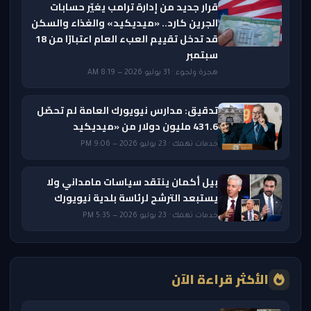
قرار جديد من إدارة ترامب يغيّر حسابات
الجرين كارد.. «ميديكيد» والغذاء والسكن
قد تدخل تقييم العبء العام اعتبارًا من 18
سبتمبر
هجرة ولجوء · 31 يوليو 2026 — 8:19 AM
تدقيق: مدارس نيويورك العامة لم تحصّل
431.6 مليون دولار من «ميديكيد
خدمات تهمك · 23 يوليو 2026 — 9:06 PM
بيل أكمان ينتقد سياسات مامداني ولا
يستبعد الترشح لرئاسة بلدية نيويورك
خدمات تهمك · 23 يوليو 2026 — 5:35 PM
الأكثر قراءة الآن