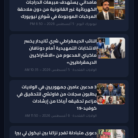
مامداني يستهدف مبيعات الدراجات
الكهربائية غير القانونية من دون ملاحقة
المركبات الموجودة في شوارع نيويورك
نيويورك اليوم · 5 أغسطس 2026 — 6:50 PM
النائب الديمقراطي شري ثانيدار يخسر
الانتخابات التمهيدية أمام دونافان
ماكيني المدعوم من «الاشتراكيين
الديمقراطيين»
الولايات المتحدة · 5 أغسطس 2026 — 10:35 AM
3 مدعين عامين جمهوريين في الولايات
يطلبون سجلات من فاوتشي للتحقيق في
مزاعم تحقيقه أرباحًا من إرشادات
كوفيد-19
الولايات المتحدة · 6 أغسطس 2026 — 11:50 AM
دعوى متبادلة تفجر نزاعًا بين نيكول لي بيرا