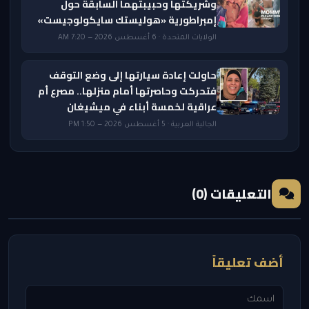
وشريكتها وحبيبتهما السابقة حول
إمبراطورية «هوليستك سايكولوجيست»
الولايات المتحدة · 6 أغسطس 2026 — 7:20 AM
حاولت إعادة سيارتها إلى وضع التوقف
فتحركت وحاصرتها أمام منزلها.. مصرع أم
عراقية لخمسة أبناء في ميشيغان
الجالية العربية · 5 أغسطس 2026 — 1:50 PM
التعليقات (0)
أضف تعليقاً