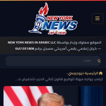
الموقع مملوك ويُدار بواسطة
NEW YORK NEWS IN ARABIC LLC
— كيان إعلامي رقمي أمريكي مسجل برقم
0451351808
الرئيسية
›
نيوجيرسي
›
ترامب يواجه مهلة لتوقيع قانون ثنائي الحزب لتخفيض ت...