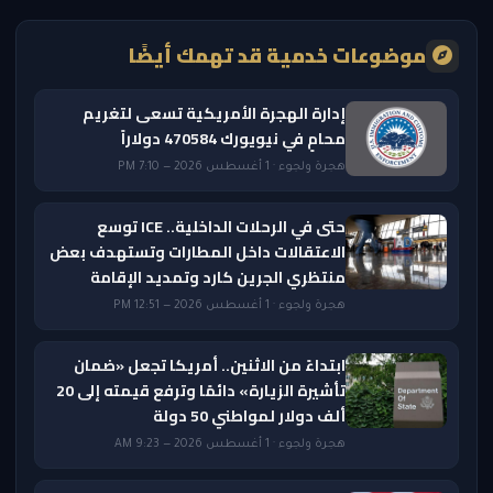
موضوعات خدمية قد تهمك أيضًا
إدارة الهجرة الأمريكية تسعى لتغريم
محامٍ في نيويورك 470584 دولاراً
هجرة ولجوء · 1 أغسطس 2026 — 7:10 PM
حتى في الرحلات الداخلية.. ICE توسع
الاعتقالات داخل المطارات وتستهدف بعض
منتظري الجرين كارد وتمديد الإقامة
هجرة ولجوء · 1 أغسطس 2026 — 12:51 PM
ابتداءً من الاثنين.. أمريكا تجعل «ضمان
تأشيرة الزيارة» دائمًا وترفع قيمته إلى 20
ألف دولار لمواطني 50 دولة
هجرة ولجوء · 1 أغسطس 2026 — 9:23 AM