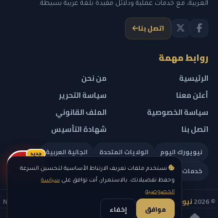
العربية، مع خدمات عملية ودلائل مفيدة بلغة عربية بسيطة.
اتصل بنا
روابط مهمة
الرئيسية
من نحن
أعلن معنا
سياسة التحرير
سياسة الخصوصية
الملف القانوني
اتصل بنا
شهادة التأسيس
نيويورك اليوم
الولايات المتحدة
الجالية العربية
جديد
ريلز
خدمات تهمك
نستخدم ملفات تعريف الارتباط الأساسية لتحسين السرعة
وحفظ تفضيلاتك. بالاستمرار، أنت توافق على
سياسة
الخصوصية
.
© 2026
نيويورك نيوز
— جميع الحقوق محفوظة — NEW YORK NEWS
موافق
إخفاء
IN ARABIC LLC — رقم التسجيل 0451351808