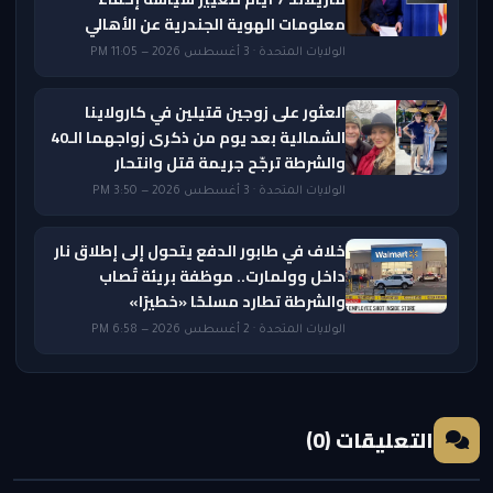
معلومات الهوية الجندرية عن الأهالي
الولايات المتحدة · 3 أغسطس 2026 — 11:05 PM
العثور على زوجين قتيلين في كارولاينا
الشمالية بعد يوم من ذكرى زواجهما الـ40
والشرطة ترجّح جريمة قتل وانتحار
الولايات المتحدة · 3 أغسطس 2026 — 3:50 PM
خلاف في طابور الدفع يتحول إلى إطلاق نار
داخل وولمارت.. موظفة بريئة تُصاب
والشرطة تطارد مسلحًا «خطيرًا»
الولايات المتحدة · 2 أغسطس 2026 — 6:58 PM
التعليقات (0)