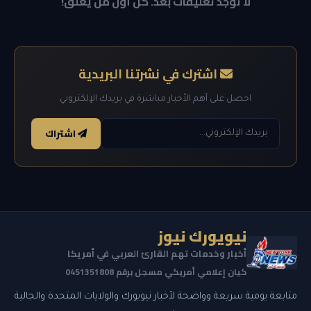
لا توجد تعليقات بعد. كن أول من يعلق!
اشترك في نشرتنا البريدية
احصل على أهم الأخبار مباشرة في بريدك الإلكتروني
اشتراك
نيويورك نيوز
أخبار وخدمات تهم القارئ العربي في أمريكا
كيان إعلامي أمريكي مسجل برقم 0451351808
متابعة يومية سريعة وواضحة لأخبار نيويورك والولايات المتحدة والجالية