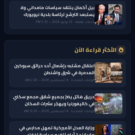
بيل أكمان ينتقد سياسات مامداني ولا
يستبعد الترشح لرئاسة بلدية نيويورك
خدمات تهمك · 23 يوليو 2026 — 5:35 PM
الأكثر قراءة الآن
اعتقال مشتبه بإشعال أحد حرائق سبوكين
المدمرة في شرق واشنطن
الولايات المتحدة · 4 أغسطس 2026 — 2:20 AM
حريق هائل يضرّ بجميع شقق مجمع سكني
في كاليفورنيا ويهجّر عشرات السكان
الولايات المتحدة · 4 أغسطس 2026 — 12:20 AM
وزارة العدل الأميركية تمهل مدارس في
ماريلاند 7 أيام لتغيير سياسة إخفاء