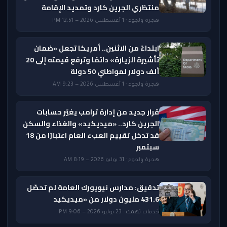
منتظري الجرين كارد وتمديد الإقامة
هجرة ولجوء · 1 أغسطس 2026 — 12:51 PM
ابتداءً من الاثنين.. أمريكا تجعل «ضمان
تأشيرة الزيارة» دائمًا وترفع قيمته إلى 20
ألف دولار لمواطني 50 دولة
هجرة ولجوء · 1 أغسطس 2026 — 9:23 AM
قرار جديد من إدارة ترامب يغيّر حسابات
الجرين كارد.. «ميديكيد» والغذاء والسكن
قد تدخل تقييم العبء العام اعتبارًا من 18
سبتمبر
هجرة ولجوء · 31 يوليو 2026 — 8:19 AM
تدقيق: مدارس نيويورك العامة لم تحصّل
431.6 مليون دولار من «ميديكيد
خدمات تهمك · 23 يوليو 2026 — 9:06 PM