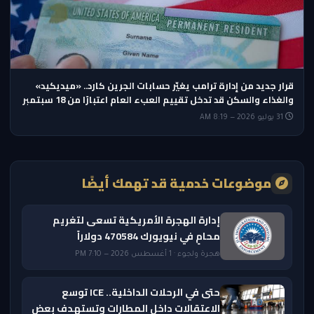
قرار جديد من إدارة ترامب يغيّر حسابات الجرين كارد.. «ميديكيد»
والغذاء والسكن قد تدخل تقييم العبء العام اعتبارًا من 18 سبتمبر
31 يوليو 2026 — 8:19 AM
موضوعات خدمية قد تهمك أيضًا
إدارة الهجرة الأمريكية تسعى لتغريم
محامٍ في نيويورك 470584 دولاراً
هجرة ولجوء · 1 أغسطس 2026 — 7:10 PM
حتى في الرحلات الداخلية.. ICE توسع
الاعتقالات داخل المطارات وتستهدف بعض