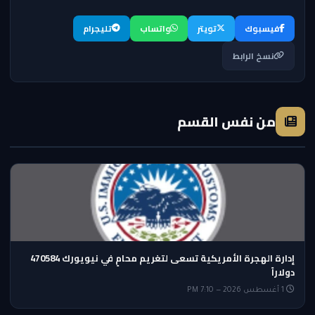
فيسبوك
تويتر
واتساب
تليجرام
نسخ الرابط
من نفس القسم
إدارة الهجرة الأمريكية تسعى لتغريم محامٍ في نيويورك 470584
دولاراً
1 أغسطس 2026 — 7:10 PM