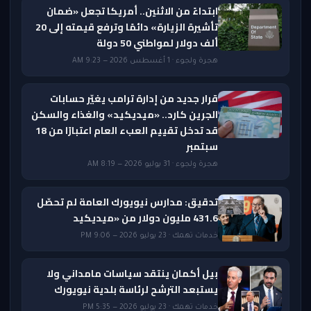
ابتداءً من الاثنين.. أمريكا تجعل «ضمان
تأشيرة الزيارة» دائمًا وترفع قيمته إلى 20
ألف دولار لمواطني 50 دولة
هجرة ولجوء · 1 أغسطس 2026 — 9:23 AM
قرار جديد من إدارة ترامب يغيّر حسابات
الجرين كارد.. «ميديكيد» والغذاء والسكن
قد تدخل تقييم العبء العام اعتبارًا من 18
سبتمبر
هجرة ولجوء · 31 يوليو 2026 — 8:19 AM
تدقيق: مدارس نيويورك العامة لم تحصّل
431.6 مليون دولار من «ميديكيد
خدمات تهمك · 23 يوليو 2026 — 9:06 PM
بيل أكمان ينتقد سياسات مامداني ولا
يستبعد الترشح لرئاسة بلدية نيويورك
خدمات تهمك · 23 يوليو 2026 — 5:35 PM