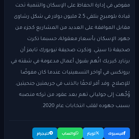
مفوض في إدارة الحفاظ على الإسكان والتنمية تحت
قيادة بلومبرج بتلقي 2.5 مليون دولار في شكل رشاوى
مقابل الموافقة على العديد من المشاريع كجزء من
جهود الإسكان بأسعار معقولة، حسبما ذكرت
صحيفة ذا سيتي. وذكرت صحيفة نيويورك تايمز أن
برنارد كيريك اتُهم بقبول أعمال مدعومة في شقته في
برونكس في أواخر التسعينيات عندما كان مفوضًا
للإصلاح. وقد أقر لاحقًا بالذنب في جريمتين جنحيتين.
وُجِّهت إلى جولياني تهم بعد عقود من تركه منصبه
بسبب جهوده لقلب انتخابات عام 2020.
فيسبوك
تويتر
واتساب
تليجرام