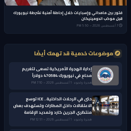
فتور بين مامداني وإسبايات خلال إحاطة أمنية لشرطة نيويورك
قبل موكب الدومينيكان
7 أغسطس 2026 — 5:50 PM
موضوعات خدمية قد تهمك أيضًا
إدارة الهجرة الأمريكية تسعى لتغريم
محامٍ في نيويورك 470584 دولاراً
هجرة ولجوء · 1 أغسطس 2026 — 7:10 PM
حتى في الرحلات الداخلية.. ICE توسع
الاعتقالات داخل المطارات وتستهدف بعض
منتظري الجرين كارد وتمديد الإقامة
هجرة ولجوء · 1 أغسطس 2026 — 12:51 PM