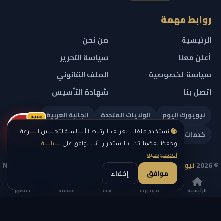
روابط مهمة
الرئيسية
من نحن
أعلن معنا
سياسة التحرير
سياسة الخصوصية
الملف القانوني
اتصل بنا
شهادة التأسيس
نيويورك اليوم
الولايات المتحدة
الجالية العربية
جديد
ريلز
خدمات تهمك
نستخدم ملفات تعريف الارتباط الأساسية لتحسين السرعة
وحفظ تفضيلاتك. بالاستمرار، أنت توافق على
سياسة
الخصوصية
.
© 2026
نيويورك نيوز
— جميع الحقوق محفوظة — NEW YORK NEWS
موافق
إخفاء
IN ARABIC LLC — رقم التسجيل 0451351808
الرئيسية
نيويورك
بحث
القائمة
المظهر