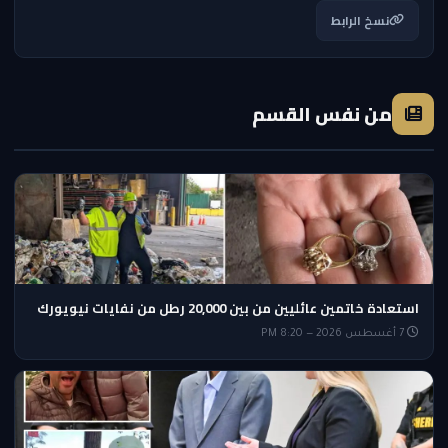
نسخ الرابط
من نفس القسم
استعادة خاتمين عائليين من بين 20,000 رطل من نفايات نيويورك
7 أغسطس 2026 — 8:20 PM