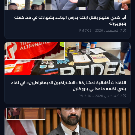
أب كندي متهم بقتل ابنته يدرس الإدلاء بشهادته في محاكمته
بنيويورك
7 أغسطس 2026 — 7:05 PM
انتقادات أخلاقية لمشاركة «الاشتراكيين الديمقراطيين» في لقاء
بلدي نظمه مامداني ببروكلين
7 أغسطس 2026 — 6:50 PM