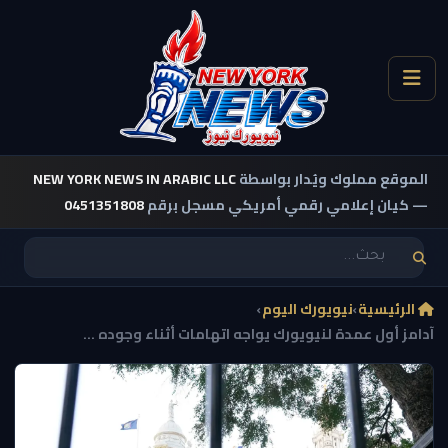
الموقع مملوك ويُدار بواسطة
NEW YORK NEWS IN ARABIC LLC
— كيان إعلامي رقمي أمريكي مسجل برقم
0451351808
الرئيسية
›
نيويورك اليوم
›
آدامز أول عمدة لنيويورك يواجه اتهامات أثناء وجوده ...