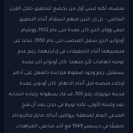
منصبه، لكنه ليس أول من يخضع للتحقيق خلال القرن
الماضي - بل إن اثنين منهم استقالا أثناء التحقيق.
جيمي ووكر، الذي كان عمدة حتى عام 1932، وويليام
أودواير، الذي شغل المنصب حتى عام 1950، تنحيا عن
منصبيهما أثناء التحقيقات في إدارتيهما، رغم عدم
توجيه اتهامات لأي منهما. كان أودواير آخر عمدة
يستقيل، رغم وجود ضغوط متزايدة بالفعل على آدامز
لإخلاء منصبه قبل أنباء الاتهام. كان أودوير، عمدة
مدينة نيويورك رقم 100، قد فاز بسهولة بإعادة انتخابه
بعد ولايته الأولى، لكنه تورط في جدل بعد أن فتح
المدعي العام لمنطقة بروكلين آنذاك مايلز ماكدونالد
تحقيقًا في ديسمبر 1949 مع أحد صانعي المراهنات