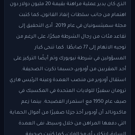
الذي كان يدير عملية مراهنة بقيمة 20 مليون دولار دون
اهتمام من جانب سلطات إنفاذ القانون، كما كتبت
مجلة سميثسونيان في عام 2019. أدى التحقيق إلى
تقاعد مئات من رجال الشرطة مبكرًا، على الرغم من
توجيه الاتهام إلى 77 ضابطًا. كما تنحى كبار
المسؤولين في شرطة نيويورك وتم أيضًا التركيز على
أحد المقربين من أودوير، حسبما ذكرت الصحيفة.
استقال أودوير من منصب العمدة وعينه الرئيس هاري
ترومان سفيرًا للولايات المتحدة في المكسيك في
صيف عام 1950 مع استمرار الفضيحة. بينما زعم
ماكدونالد أن أودوير أخذ جزءًا صغيرًا من أموال الحماية
التي دفعها المراهن من خلال وسيط، نفى العمدة
السابق ارتكاب أي مخالفات، كما كتبت صحيفة