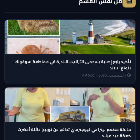
من نفس القسم
تأكيد رابع إصابة بـ«حمى الأرانب» النادرة في مقاطعة سوفولك
بلونغ آيلاند
7 أغسطس 2026 — 5:35 AM
مالكة مطعم بيتزا في نيوجيرسي تدافع عن توبيخ عائلة أحضرت
كعكة عيد ميلاد