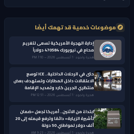
موضوعات خدمية قد تهمك أيضًا
إدارة الهجرة الأمريكية تسعى لتغريم
محامٍ في نيويورك 470584 دولاراً
هجرة ولجوء · 1 أغسطس 2026 — 7:10 PM
حتى في الرحلات الداخلية.. ICE توسع
الاعتقالات داخل المطارات وتستهدف بعض
منتظري الجرين كارد وتمديد الإقامة
هجرة ولجوء · 1 أغسطس 2026 — 12:51 PM
ابتداءً من الاثنين.. أمريكا تجعل «ضمان
تأشيرة الزيارة» دائمًا وترفع قيمته إلى 20
ألف دولار لمواطني 50 دولة
هجرة ولجوء · 1 أغسطس 2026 — 9:23 AM