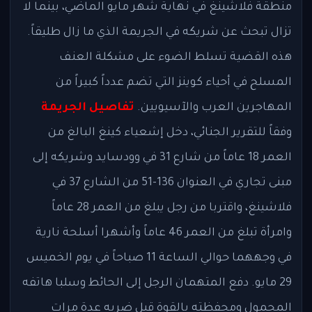
منطقة فلاشينغ في نهاية شهر مايو الماضي، بينما لا
تزال تبحث عن شريكه في الجريمة الذي ما زال طليقاً.
هذه القضية تسلط الضوء على مشكلة العنف
المسلح في أحياء كوينز التي تضم عدداً كبيراً من
المهاجرين العرب والآسيويين.
تفاصيل الجريمة
وفقاً للتقرير الجنائي، دخل إشعياء كينغ البالغ من
العمر 18 عاماً من شارع 31 في وودسايد وشريكه إلى
مبنى تجاري في العنوان 136-51 من الشارع 37 في
فلاشينغ، واقتربا من رجل يبلغ من العمر 28 عاماً
وامرأة تبلغ من العمر 46 عاماً وأشهرا أسلحة نارية
في وجههما حوالي الساعة 11 صباحاً في يوم الخميس
29 مايو. دفع المتهمان الرجل إلى الحائط وسلبا هاتفه
المحمول ومحفظته بالقوة قبل ضربه عدة مرات