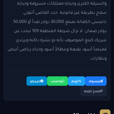
والسرقة الكبرى وحيازة ممتلكات مسروقة وحيازة
سلاح بطريقة غير قانونية. حدد القاضي أنتوني
باتيستي الكفالة بمبلغ 30,000 دولار نقداً أو 50,000
دولار ضمان. لا تزال شرطة المنطقة 109 تبحث عن
شريك كينغ الموصوف بأنه ذو بشرة داكنة ويرتدي
قميصاً أسود بقبعة وبنطالاً أسود وحذاء رياضي أبيض
ونظارات.
فيسبوك
تويتر
واتساب
تليجرام
نسخ الرابط