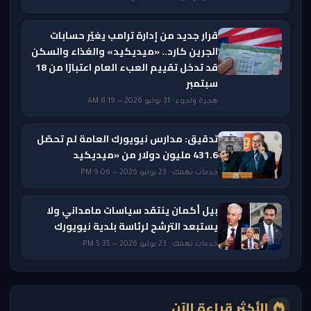
قرار جديد من إدارة ترامب يغيّر حسابات
الجرين كارد.. «ميديكيد» والغذاء والسكن
قد تدخل تقييم العبء العام اعتبارًا من 18
سبتمبر
هجرة ولجوء · 31 يوليو 2026 — 8:19 AM
تدقيق: مدارس نيويورك العامة لم تحصّل
431.6 مليون دولار من «ميديكيد
خدمات تهمك · 23 يوليو 2026 — 9:06 PM
بيل أكمان ينتقد سياسات مامداني ولا
يستبعد الترشح لرئاسة بلدية نيويورك
خدمات تهمك · 23 يوليو 2026 — 5:35 PM
الأكثر قراءة الآن