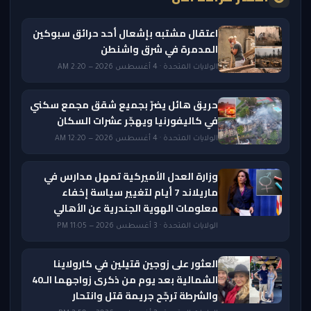
اعتقال مشتبه بإشعال أحد حرائق سبوكين
المدمرة في شرق واشنطن
الولايات المتحدة · 4 أغسطس 2026 — 2:20 AM
حريق هائل يضرّ بجميع شقق مجمع سكني
في كاليفورنيا ويهجّر عشرات السكان
الولايات المتحدة · 4 أغسطس 2026 — 12:20 AM
وزارة العدل الأميركية تمهل مدارس في
ماريلاند 7 أيام لتغيير سياسة إخفاء
معلومات الهوية الجندرية عن الأهالي
الولايات المتحدة · 3 أغسطس 2026 — 11:05 PM
العثور على زوجين قتيلين في كارولاينا
الشمالية بعد يوم من ذكرى زواجهما الـ40
والشرطة ترجّح جريمة قتل وانتحار