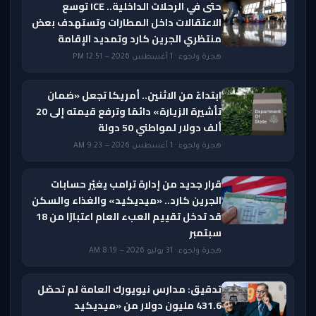
حتى في الرحلات الداخلية.. ICE توسع
الاعتقالات داخل المطارات وتستهدف بعض
منتظري الجرين كارد وتمديد الإقامة
هجرة ولجوء · 1 أغسطس 2026 — 12:51 PM
ابتداءً من الاثنين.. أمريكا تجعل «ضمان
تأشيرة الزيارة» دائمًا وترفع قيمته إلى 20
ألف دولار لمواطني 50 دولة
هجرة ولجوء · 1 أغسطس 2026 — 9:23 AM
قرار جديد من إدارة ترامب يغيّر حسابات
الجرين كارد.. «ميديكيد» والغذاء والسكن
قد تدخل تقييم العبء العام اعتبارًا من 18
سبتمبر
هجرة ولجوء · 31 يوليو 2026 — 8:19 AM
تدقيق: مدارس نيويورك العامة لم تحصّل
431.6 مليون دولار من «ميديكيد