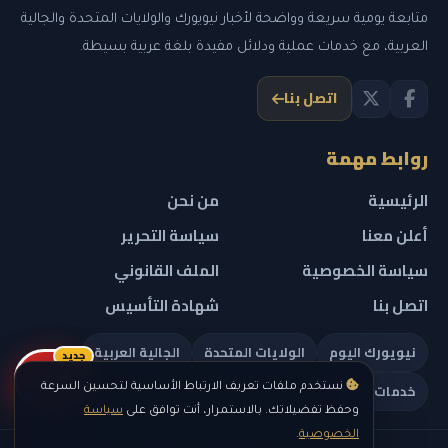
متابعة يومية سريعة وواضحة لأخبار نيويورك والولايات المتحدة والجالية
العربية، مع خدمات عملية ودلائل مفيدة بلغة عربية بسيطة.
اتصل بنا
روابط مهمة
الرئيسية
من نحن
أعلن معنا
سياسة التحرير
سياسة الخصوصية
الملف القانوني
اتصل بنا
شهادة التأسيس
نيويورك اليوم
الولايات المتحدة
الجالية العربية
جديد
ريلز
خدمات تهمك
نستخدم ملفات تعريف الارتباط الأساسية لتحسين السرعة
وحفظ تفضيلاتك. بالاستمرار، أنت توافق على
سياسة
الخصوصية
.