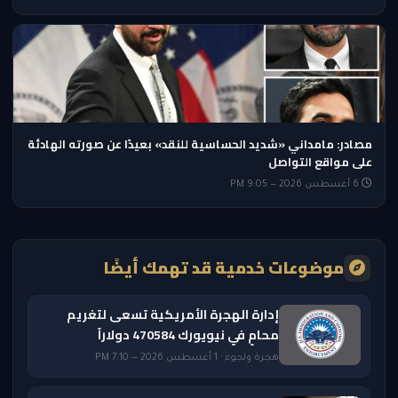
مصادر: مامداني «شديد الحساسية للنقد» بعيدًا عن صورته الهادئة
على مواقع التواصل
6 أغسطس 2026 — 9:05 PM
موضوعات خدمية قد تهمك أيضًا
إدارة الهجرة الأمريكية تسعى لتغريم
محامٍ في نيويورك 470584 دولاراً
هجرة ولجوء · 1 أغسطس 2026 — 7:10 PM