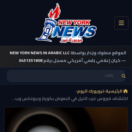
الموقع مملوك ويُدار بواسطة
NEW YORK NEWS IN ARABIC LLC
— كيان إعلامي رقمي أمريكي مسجل برقم
0451351808
الرئيسية
›
نيويورك اليوم
›
اكتشاف فيروس غرب النيل في البعوض بكوينز وبرونكس وب...