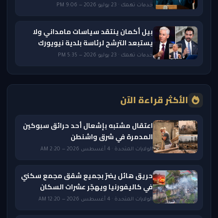
خدمات تهمك · 23 يوليو 2026 — 9:06 PM
بيل أكمان ينتقد سياسات مامداني ولا
يستبعد الترشح لرئاسة بلدية نيويورك
خدمات تهمك · 23 يوليو 2026 — 5:35 PM
الأكثر قراءة الآن
اعتقال مشتبه بإشعال أحد حرائق سبوكين
المدمرة في شرق واشنطن
الولايات المتحدة · 4 أغسطس 2026 — 2:20 AM
حريق هائل يضرّ بجميع شقق مجمع سكني
في كاليفورنيا ويهجّر عشرات السكان
الولايات المتحدة · 4 أغسطس 2026 — 12:20 AM