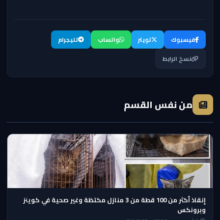
فيسبوك
تويتر
واتساب
تليجرام
نسخ الرابط
من نفس القسم
إنقاذ أكثر من 100 قطة من 3 منازل مكتظة وغير صحية في كوينز
وبرونكس