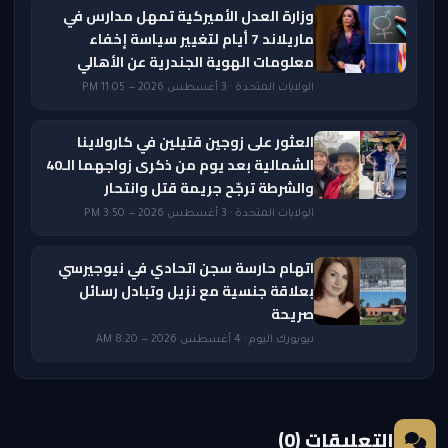
وزارة العدل الأميركية تمهل مدارس في
ماريلاند 7 أيام لتغيير سياسة إخفاء
معلومات الهوية الجندرية عن الأهالي
الولايات المتحدة · 3 أغسطس 2026 — 11:05 PM
العثور على زوجين قتيلين في كارولاينا
الشمالية بعد يوم من ذكرى زواجهما الـ40
والشرطة ترجّح جريمة قتل وانتحار
الولايات المتحدة · 3 أغسطس 2026 — 3:50 PM
اتهام حارسة سجن اتحادي في نيوجيرسي
بعلاقة جنسية مع نزيل وتبادل رسائل
صريحة
نيويورك اليوم · 4 أغسطس 2026 — 8:20 AM
التعليقات (0)