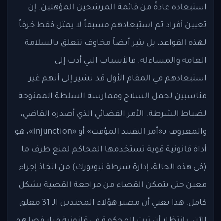
استبعاده عادةً من قائمة المرشحين المؤهلين. إن
تعيين أفراد تم استبعادهم مسبقاً لا يمثل فقط خرقاً
لهذه القواعد، بل يثير أيضاً مخاوف تتعلق بالسلامة
العامة والمساءلة. فالأسباب التي أدت إلى
استبعادهم في المقام الأول قد تشير إلى أنهم غير
مناسبين لحمل السلاح وممارسة السلطة الممنوحة
لضباط الشرطة. الأمر القضائي الذي أصدره القاضي،
والمعروف بـ«أمر التقييد المؤقت» أو «injunction»، هو
أداة قانونية قوية تستخدمها المحاكم لمنع طرف ما
(في هذه الحالة، إدارة شرطة نيويورك) من اتخاذ إجراء
معين حتى يتمكن القضاء من مراجعة القضية بشكل
كامل. هذا يعني أن مصير هؤلاء المجندين الـ 31 معلق