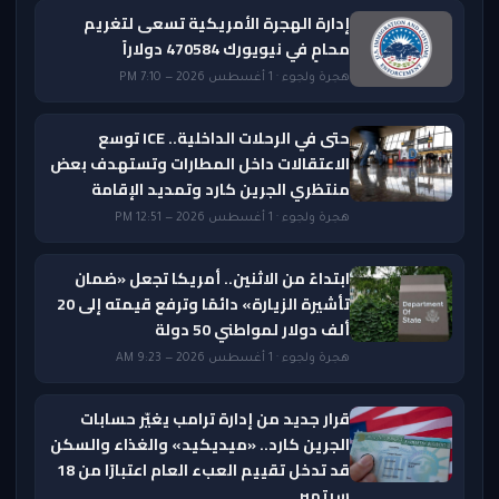
إدارة الهجرة الأمريكية تسعى لتغريم
محامٍ في نيويورك 470584 دولاراً
هجرة ولجوء · 1 أغسطس 2026 — 7:10 PM
حتى في الرحلات الداخلية.. ICE توسع
الاعتقالات داخل المطارات وتستهدف بعض
منتظري الجرين كارد وتمديد الإقامة
هجرة ولجوء · 1 أغسطس 2026 — 12:51 PM
ابتداءً من الاثنين.. أمريكا تجعل «ضمان
تأشيرة الزيارة» دائمًا وترفع قيمته إلى 20
ألف دولار لمواطني 50 دولة
هجرة ولجوء · 1 أغسطس 2026 — 9:23 AM
قرار جديد من إدارة ترامب يغيّر حسابات
الجرين كارد.. «ميديكيد» والغذاء والسكن
قد تدخل تقييم العبء العام اعتبارًا من 18
سبتمبر