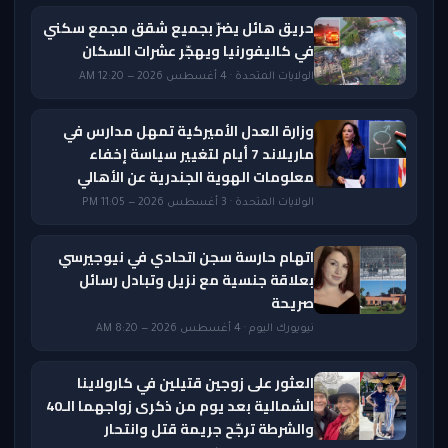
حريق هائل يضرّ بجميع شقق مجمع سكني
في كاليفورنيا ويهجّر عشرات السكان
الولايات المتحدة · 4 أغسطس 2026 — 12:20 AM
وزارة العدل الأميركية تمهل مدارس في
ماريلاند 7 أيام لتغيير سياسة إخفاء
معلومات الهوية الجندرية عن الأهالي
الولايات المتحدة · 3 أغسطس 2026 — 11:05 PM
اتهام حارسة سجن اتحادي في نيوجيرسي
بعلاقة جنسية مع نزيل وتبادل رسائل
صريحة
نيويورك اليوم · 4 أغسطس 2026 — 8:20 AM
العثور على زوجين قتيلين في كارولاينا
الشمالية بعد يوم من ذكرى زواجهما الـ40
والشرطة ترجّح جريمة قتل وانتحار