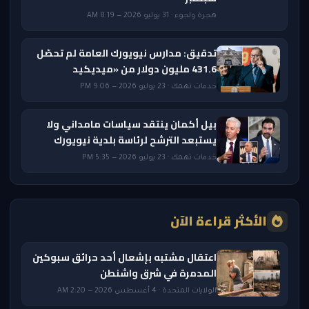
هجرة ولجوء · 31 يوليو 2026 — 8:19 AM
تدقيق: مدارس نيويورك العامة لم تحصّل
431.6 مليون دولار من «ميديكيد
خدمات تهمك · 23 يوليو 2026 — 9:06 PM
بيل أكمان ينتقد سياسات مامداني ولا
يستبعد الترشح لرئاسة بلدية نيويورك
خدمات تهمك · 23 يوليو 2026 — 5:35 PM
الأكثر قراءة الآن
اعتقال مشتبه بإشعال أحد حرائق سبوكين
المدمرة في شرق واشنطن
الولايات المتحدة · 4 أغسطس 2026 — 2:20 AM