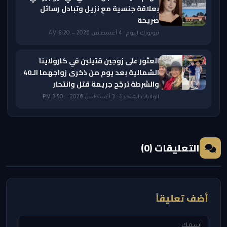
بعلاقة جنسية مع نزيل وتبادل رسائل
صريحة
نيويورك اليوم · 4 أغسطس 2026 — 8:20 AM
العثور على زوجين قتيلين في كارولاينا
الشمالية بعد يوم من ذكرى زواجهما الـ40
والشرطة ترجّح جريمة قتل وانتحار
الولايات المتحدة · 3 أغسطس 2026 — 3:50 PM
التعليقات (0)
أضف تعليقاً