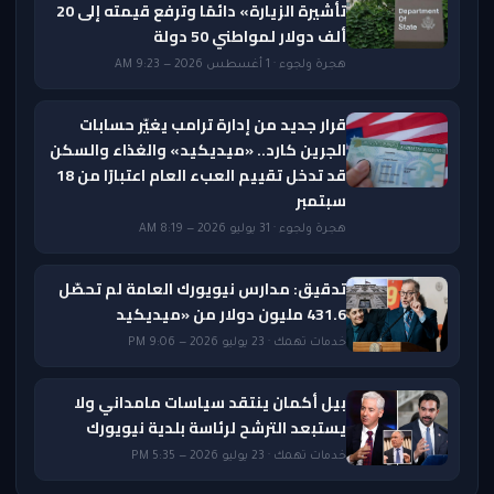
تأشيرة الزيارة» دائمًا وترفع قيمته إلى 20
ألف دولار لمواطني 50 دولة
هجرة ولجوء · 1 أغسطس 2026 — 9:23 AM
قرار جديد من إدارة ترامب يغيّر حسابات
الجرين كارد.. «ميديكيد» والغذاء والسكن
قد تدخل تقييم العبء العام اعتبارًا من 18
سبتمبر
هجرة ولجوء · 31 يوليو 2026 — 8:19 AM
تدقيق: مدارس نيويورك العامة لم تحصّل
431.6 مليون دولار من «ميديكيد
خدمات تهمك · 23 يوليو 2026 — 9:06 PM
بيل أكمان ينتقد سياسات مامداني ولا
يستبعد الترشح لرئاسة بلدية نيويورك
خدمات تهمك · 23 يوليو 2026 — 5:35 PM