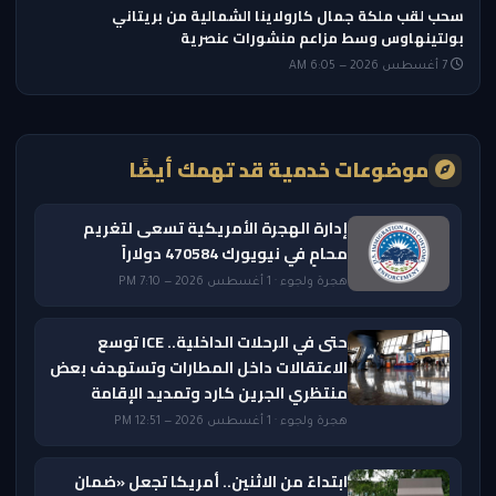
سحب لقب ملكة جمال كارولاينا الشمالية من بريتاني
بولتينهاوس وسط مزاعم منشورات عنصرية
7 أغسطس 2026 — 6:05 AM
موضوعات خدمية قد تهمك أيضًا
إدارة الهجرة الأمريكية تسعى لتغريم
محامٍ في نيويورك 470584 دولاراً
هجرة ولجوء · 1 أغسطس 2026 — 7:10 PM
حتى في الرحلات الداخلية.. ICE توسع
الاعتقالات داخل المطارات وتستهدف بعض
منتظري الجرين كارد وتمديد الإقامة
هجرة ولجوء · 1 أغسطس 2026 — 12:51 PM
ابتداءً من الاثنين.. أمريكا تجعل «ضمان