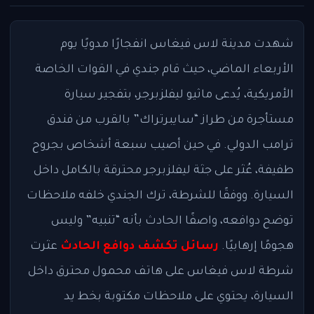
شهدت مدينة لاس فيغاس انفجارًا مدويًا يوم
الأربعاء الماضي، حيث قام جندي في القوات الخاصة
الأمريكية، يُدعى ماثيو ليفلزبرجر، بتفجير سيارة
مستأجرة من طراز “سايبرتراك” بالقرب من فندق
ترامب الدولي. في حين أصيب سبعة أشخاص بجروح
طفيفة، عُثر على جثة ليفلزبرجر محترقة بالكامل داخل
السيارة. ووفقًا للشرطة، ترك الجندي خلفه ملاحظات
توضح دوافعه، واصفًا الحادث بأنه “تنبيه” وليس
هجومًا إرهابيًا.
رسائل تكشف دوافع الحادث
عثرت
شرطة لاس فيغاس على هاتف محمول محترق داخل
السيارة، يحتوي على ملاحظات مكتوبة بخط يد