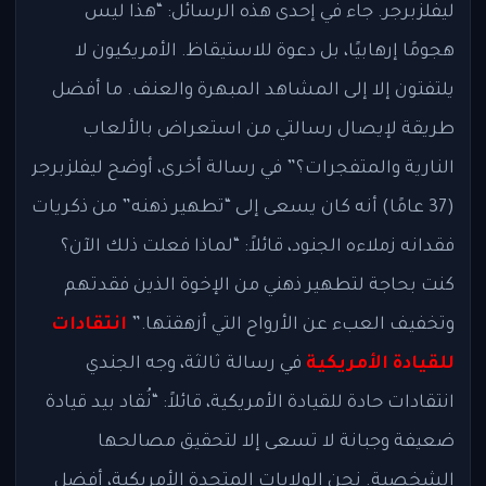
ليفلزبرجر. جاء في إحدى هذه الرسائل: “هذا ليس
هجومًا إرهابيًا، بل دعوة للاستيقاظ. الأمريكيون لا
يلتفتون إلا إلى المشاهد المبهرة والعنف. ما أفضل
طريقة لإيصال رسالتي من استعراض بالألعاب
النارية والمتفجرات؟” في رسالة أخرى، أوضح ليفلزبرجر
(37 عامًا) أنه كان يسعى إلى “تطهير ذهنه” من ذكريات
فقدانه زملاءه الجنود، قائلاً: “لماذا فعلت ذلك الآن؟
كنت بحاجة لتطهير ذهني من الإخوة الذين فقدتهم
وتخفيف العبء عن الأرواح التي أزهقتها.”
انتقادات
للقيادة الأمريكية
في رسالة ثالثة، وجه الجندي
انتقادات حادة للقيادة الأمريكية، قائلاً: “نُقاد بيد قيادة
ضعيفة وجبانة لا تسعى إلا لتحقيق مصالحها
الشخصية. نحن الولايات المتحدة الأمريكية، أفضل