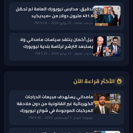
تدقيق: مدارس نيويورك العامة لم تحصّل
431.6 مليون دولار من «ميديكيد
خدمات تهمك · 23 يوليو 2026 — 9:06 PM
بيل أكمان ينتقد سياسات مامداني ولا
يستبعد الترشح لرئاسة بلدية نيويورك
خدمات تهمك · 23 يوليو 2026 — 5:35 PM
الأكثر قراءة الآن
مامداني يستهدف مبيعات الدراجات
الكهربائية غير القانونية من دون ملاحقة
المركبات الموجودة في شوارع نيويورك
نيويورك اليوم · 5 أغسطس 2026 — 6:50 PM