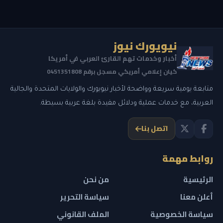
نيويورك نيوز
أخبار وخدمات تهم القارئ العربي في أمريكا
كيان إعلامي أمريكي مسجل برقم 0451351808
متابعة يومية سريعة وواضحة لأخبار نيويورك والولايات المتحدة والجالية
العربية، مع خدمات عملية ودلائل مفيدة بلغة عربية بسيطة.
اتصل بنا
روابط مهمة
الرئيسية
من نحن
أعلن معنا
سياسة التحرير
سياسة الخصوصية
الملف القانوني