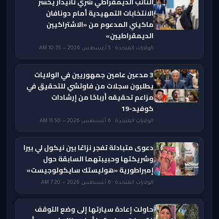
النائب الديمقراطي شري ثانيدار يخسر
الانتخابات التمهيدية أمام دونافان
ماكيني المدعوم من «الاشتراكيين
الديمقراطيين»
الولايات المتحدة · 5 أغسطس 2026 — 10:35 AM
3 مدعين عامين جمهوريين في الولايات
يطلبون سجلات من فاوتشي للتحقيق في
مزاعم تحقيقه أرباحًا من إرشادات
كوفيد-19
الولايات المتحدة · 6 أغسطس 2026 — 11:50 AM
دعوى متبادلة تفجر نزاعًا بين نيكول لي بيرا
وشريكتها وحبيبتهما السابقة حول
إمبراطورية «هوليستك سايكولوجيست»
الولايات المتحدة · 6 أغسطس 2026 — 7:20 AM
حاولت إعادة سيارتها إلى وضع التوقف