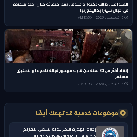
العثور على طالب دكتوراه متوفى بعد اختفائه خلال رحلة منفردة
في جبال سييرا بكاليفورنيا
8 أغسطس 2026 — 10:50 AM
إنقاذ أكثر من 30 قطة من قارب مهجور قبالة تاكوما والتحقيق
مستمر
8 أغسطس 2026 — 10:35 AM
موضوعات خدمية قد تهمك أيضًا
إدارة الهجرة الأمريكية تسعى لتغريم
محامٍ في نيويورك 470584 دولاراً