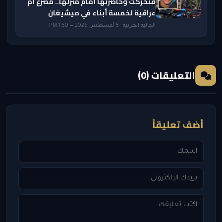
فتحركت وحاصرتها أمام منزلها.. مصرع أم
عراقية لخمسة أبناء في ميشيغان
الجالية العربية · 5 أغسطس 2026 — 1:50 PM
التعليقات (0)
أضف تعليقاً