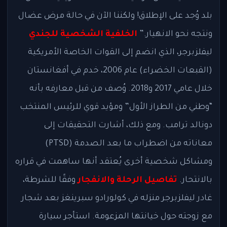
بلد وُجد على الإطلاق! ولكننا الآن في حالة مرض عضال
ونتجه نحو الانهيار.”
الخلفية الشخصية للجندي
ليفلزبرجر، الذي انضم إلى القوات الخاصة الأمريكية
(القبعات الخضراء) عام 2006، خدم في أفغانستان
خلال عامي 2017 و2018. وُصف من قبل معارفه بأنه
“وطني من الطراز الأول” ومؤيد قوي للرئيس المنتخب
دونالد ترامب. ومع ذلك، أشارت التحقيقات إلى
معاناته من اضطراب ما بعد الصدمة (PTSD)
ومشاكل شخصية أخرى يُعتقد أنها ساهمت في قراره
بالانتحار.
تفاصيل الرحلة والانفجار
وفقًا للشرطة،
غادر ليفلزبرجر منزله في كولورادو سبرينغز بعد شجار
مع زوجته حول خيانتها المزعومة. استأجر سيارة