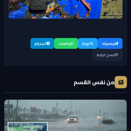
فيسبوك
تويتر
واتساب
تليجرام
نسخ الرابط
من نفس القسم