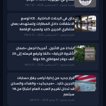
هجرة ولجوء · 1 أغسطس 2026 — 7:10 PM
حتى في الرحلات الداخلية.. ICE توسع
الاعتقالات داخل المطارات وتستهدف بعض
منتظري الجرين كارد وتمديد الإقامة
هجرة ولجوء · 1 أغسطس 2026 — 12:51 PM
ابتداءً من الاثنين.. أمريكا تجعل «ضمان
تأشيرة الزيارة» دائمًا وترفع قيمته إلى 20
ألف دولار لمواطني 50 دولة
هجرة ولجوء · 1 أغسطس 2026 — 9:23 AM
قرار جديد من إدارة ترامب يغيّر حسابات
الجرين كارد.. «ميديكيد» والغذاء والسكن
قد تدخل تقييم العبء العام اعتبارًا من 18
سبتمبر
هجرة ولجوء · 31 يوليو 2026 — 8:19 AM