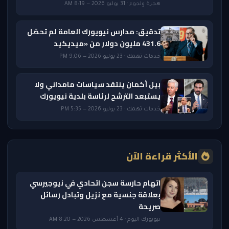
هجرة ولجوء · 31 يوليو 2026 — 8:19 AM
تدقيق: مدارس نيويورك العامة لم تحصّل
431.6 مليون دولار من «ميديكيد
خدمات تهمك · 23 يوليو 2026 — 9:06 PM
بيل أكمان ينتقد سياسات مامداني ولا
يستبعد الترشح لرئاسة بلدية نيويورك
خدمات تهمك · 23 يوليو 2026 — 5:35 PM
الأكثر قراءة الآن
اتهام حارسة سجن اتحادي في نيوجيرسي
بعلاقة جنسية مع نزيل وتبادل رسائل
صريحة
نيويورك اليوم · 4 أغسطس 2026 — 8:20 AM