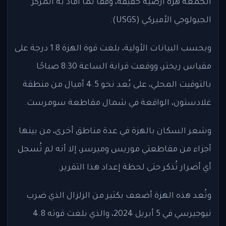
الجمعة هزة أرضية خفيفة، وفقًا لما أفاد به المركز
الجيولوجي الأميركي (USGS).
وبحسب البيانات الأولية، بلغت قوة الهزة 1.8 درجة على
مقياس ريختر، ووقعت قرابة الساعة 8:30 صباحًا
بالتوقيت المحلي، على بُعد نحو 4.5 أميال من منطقة
غلادستون، الواقعة في شمال مقاطعة سومرست.
وشعر السكان بالهزة في عدة مناطق أخرى، من بينها
أجزاء من مقاطعتي موريس وميرسر، إلا أنه لم تُسجل
أي أضرار تُذكر حتى لحظة إعداد هذا التقرير.
وتُعد هذه الهزة أضعف بكثير من الزلزال الذي ضرب
نيوجيرسي في 5 أبريل 2024، والذي بلغت قوته 4.8