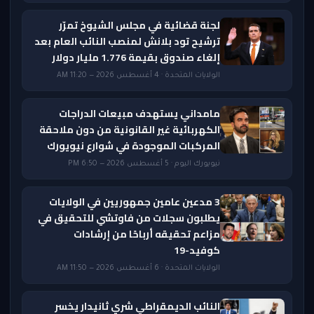
لجنة قضائية في مجلس الشيوخ تمرّر
ترشيح تود بلانش لمنصب النائب العام بعد
إلغاء صندوق بقيمة 1.776 مليار دولار
الولايات المتحدة · 4 أغسطس 2026 — 11:20 AM
مامداني يستهدف مبيعات الدراجات
الكهربائية غير القانونية من دون ملاحقة
المركبات الموجودة في شوارع نيويورك
نيويورك اليوم · 5 أغسطس 2026 — 6:50 PM
3 مدعين عامين جمهوريين في الولايات
يطلبون سجلات من فاوتشي للتحقيق في
مزاعم تحقيقه أرباحًا من إرشادات
كوفيد-19
الولايات المتحدة · 6 أغسطس 2026 — 11:50 AM
النائب الديمقراطي شري ثانيدار يخسر