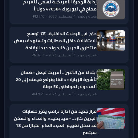
إدارة الهجرة الأمريكية تسعى لتغريم
محامٍ في نيويورك 470584 دولاراً
هجرة ولجوء · 1 أغسطس 2026 — 7:10 PM
حتى في الرحلات الداخلية.. ICE توسع
الاعتقالات داخل المطارات وتستهدف بعض
منتظري الجرين كارد وتمديد الإقامة
هجرة ولجوء · 1 أغسطس 2026 — 12:51 PM
ابتداءً من الاثنين.. أمريكا تجعل «ضمان
تأشيرة الزيارة» دائمًا وترفع قيمته إلى 20
ألف دولار لمواطني 50 دولة
هجرة ولجوء · 1 أغسطس 2026 — 9:23 AM
قرار جديد من إدارة ترامب يغيّر حسابات
الجرين كارد.. «ميديكيد» والغذاء والسكن
قد تدخل تقييم العبء العام اعتبارًا من 18
سبتمبر