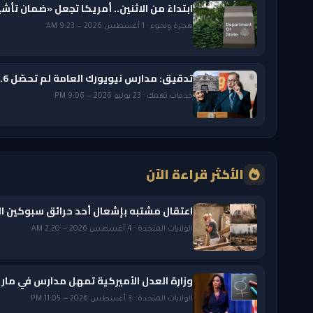
ابتداءً من الاثنين.. أمريكا تجعل «ضمان تأشيرة الزيارة» دائم
هجرة ولجوء · 1 أغسطس 2026 — 9:23 AM
تدقيق: مدارس نيويورك العامة لم تحصّل 431.6 مليون دولار من «ميديكيد
خدمات تهمك · 23 يوليو 2026 — 9:06 PM
الأكثر قراءة الآن
اعتقال مشتبه بإشعال أحد حرائق سبوكين 
الولايات المتحدة · 4 أغسطس 2026 — 2:20 AM
وزارة العدل الأميركية تمهل مدارس في ماريلاند 7 أيام لتغيير سياسة إخفاء معلومات الهوية الجندرية
الولايات المتحدة · 3 أغسطس 2026 — 11:05 PM