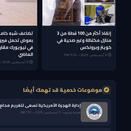
إنقاذ أكثر من 100 قطة من 3
تضاعف شبه كامل
منازل مكتظة وغير صحية في
بعوض تحمل فيرو
كوينز وبرونكس
في نيويورك مقارن
الماضي
6 أغسطس 2026 — 11:05 PM
6 أغسطس 2026 — 10:35 PM
موضوعات خدمية قد تهمك أيضًا
إدارة الهجرة الأمريكية تسعى لتغريم محامٍ في نيويورك
هجرة ولجوء · 1 أغسطس 2026 — 7:10 PM