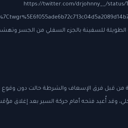
 طاقمها من إيقافها. https://twitter.com/drjohnny__/status/1923911150770471199?
%7Ctwgr%5E6f055ade6b72c713c04d5a2089d14b7
strikes-brooklyn-bridge- اصطدمت الصواري الثلاثة الطويلة للسفي
 وقد أُعيد فتحه أمام حركة السير بعد إغلاق مؤقت