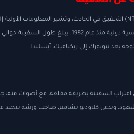
باشر المجلس الوطني لسلامة النقل (NTSB) التحقيق في الحادث
اقتراب السفينة بطريقة مقلقة، مع أصوات متفرجي
 الشهود، ويدعى كلاوديو تشافيز، صاحب ورشة تنجيد قر
ي