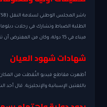
ميناء في 15 دولة، وكان من المفترض أن تتوجه بعد نيويورك إلى ريكيافيك، آيسلندا.
شهادات شهود العيان
أظهرت مقاطع فيديو التُقطت من المكان 
باللغتين الإسبانية والإنجليزية. قال أحد
ردود دولية واهتمام رسم