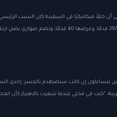
، وتشير المعلومات الأولية إلى أن خللاً ميكانيكيًا في السف
ن يتساءلون إن كانت ستصطدم بالجسر. إحدى النسا
يبة: "كنت في محلي عندما شعرت بالاهتزاز كأن انفجا