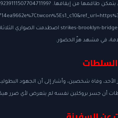
الطاقة فجأة واندفعت نحو الجسر دون أن يتمكن
14ea9662e%7Ctwcon%5Es1_c10&ref_url=https%
emergency-response%2F16453075%2F
امة، في مشهد هزّ الحضور.
 السلطات
ات أن جسر بروكلين نفسه لم يتعرض لأي ضرر هيكلي،
 عن السفينة