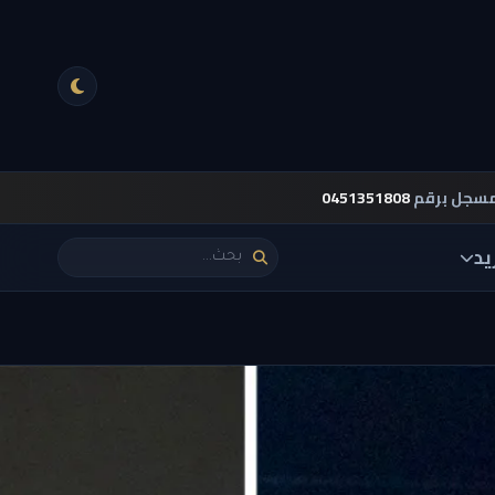
مسجل برقم
0451351808
يد