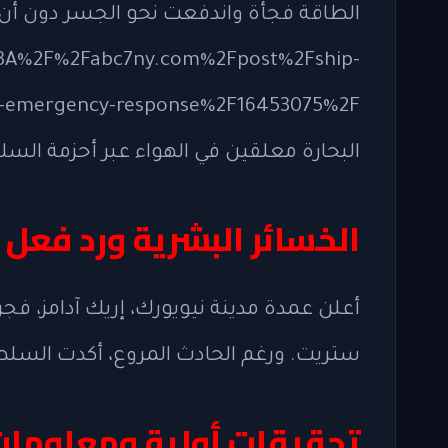
3A%2F%2Fabc7ny.com%2Fpost%2Fship-
البحارة معلقين في الهواء عبر أحزمة السل
الخسائر البشرية ورد فعل
ستريت. ورغم الحادث المروع، أكدت السلط
تحقيقات أولية ومعلومات