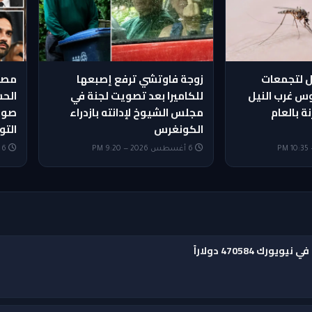
 لتجمعات
زوجة فاوتشي ترفع إصبعها
مصا
س غرب النيل
للكاميرا بعد تصويت لجنة في
الحس
ة بالعام
مجلس الشيوخ لإدانته بازدراء
صورت
الكونغرس
التو
6 أغسطس 2026 — 9:20 PM
6 أغسطس 2026 — 9:05 PM
 470584 دولاراً