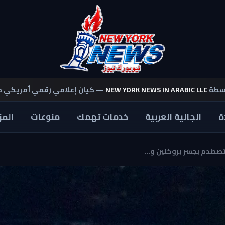
اسطة
NEW YORK NEWS IN ARABIC LLC
— كيان إعلامي رقمي أمريكي 
ة
الجالية العربية
خدمات تهمك
منوعات
المز
صطدم بجسر بروكلين و...